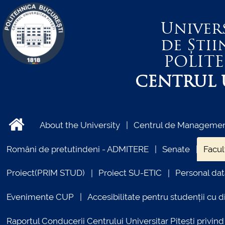
Univer
de Știi
POLIT
CENTRUL U
About the University
Centrul de Management
Români de pretutindeni - ADMITERE
Senate
Facul
Proiect(PRIM STUD)
Proiect SU-ETIC
Personal dat
Evenimente CUP
Accesibilitate pentru studenții cu di
Raportul Conducerii Centrului Universitar Pitești priv