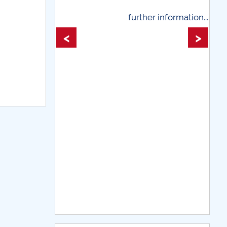
further information...
further infor
<
>