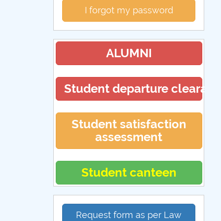
I forgot my password
ALUMNI
Student departure clearan
Student satisfaction
assessment
Student canteen
Request form as per Law