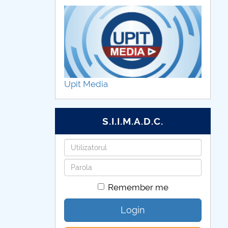
Upit Media
S.I.I.M.A.D.C.
Username
Password
Remember me
Login