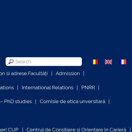
on si adrese Facultăți
Admission
lations
International Relations
PNRR
 PhD studies
Comisie de etica unversitară
neri CUP
Centrul de Consiliere și Orientare în Carieră