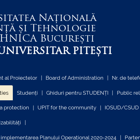
sitatea Națională
nță și Tehnologie
EHNICA
București
NIVERSITAR PITEȘTI
 al Proiectelor
Board of Administration
Nr. de telef
ties
Studenți
Ghiduri pentru STUDENȚI
Public re
a protection
UPIT for the community
IOSUD/CSUD –
zabilități
ind implementarea Planului Operațional 2020-2024
Parte