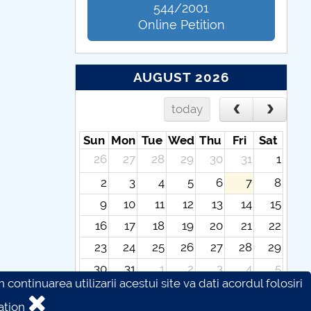
544/2001
Online Petition
AUGUST 2026
today
Sun
Mon
Tue
Wed
Thu
Fri
Sat
26
27
28
29
30
31
1
2
3
4
5
6
7
8
9
10
11
12
13
14
15
16
17
18
19
20
21
22
23
24
25
26
27
28
29
30
31
1
2
3
4
5
continuarea utilizarii acestui site va dati acordul folosiri
ation