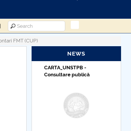
ntari FMT (CUP)
NEWS
_UNSTPB -
Taxe de școlarizare
tare publică
indexate – Centrul
Universitar Pitești