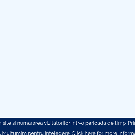
site si numararea vizitatorilor intr-o perioada de timp. Prin 
. Multumim pentru intelegere.
Click here for more inform