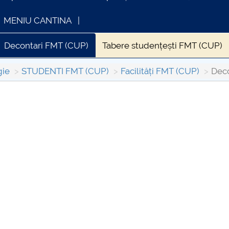
MENIU CANTINA
Decontari FMT (CUP)
Tabere studențești FMT (CUP)
gie
STUDENTI FMT (CUP)
Facilități FMT (CUP)
Deco
INFORMATII ACTE STUDII
CARTA
Consul