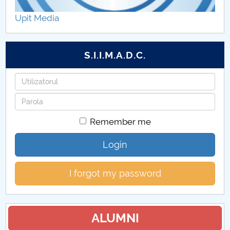
Facilități FMT (CUP)
Upit Media
Regulamente FMT (CUP)
S.I.I.M.A.D.C.
Repartizare programe studii FMT (CUP)
Username
Proceduri secretariat FMT (CUP)
Password
Calendar FMT (CUP)
Remember me
Grupe FMT (CUP)
Login
Orar FMT (CUP)
I forgot my password
Contracte de studii și discipline opționale FMT
(CUP)
ALUMNI
Examene FMT (CUP)