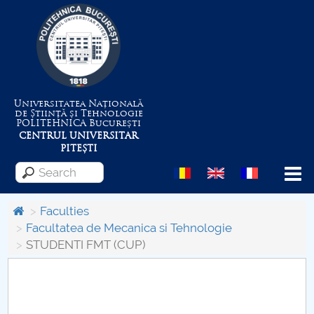
Universitatea Națională
de Știință și Tehnologie
POLITEHNICA
București
CENTRUL UNIVERSITAR
PITEȘTI
Menu
Faculties
Facultatea de Mecanica si Tehnologie
STUDENTI FMT (CUP)
About the University
Centrul de Management al Proiectelor