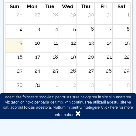
Sun
Mon
Tue
Wed
Thu
Fri
Sat
26
27
28
29
30
31
1
2
3
4
5
6
7
8
9
10
11
12
13
14
15
16
17
18
19
20
21
22
23
24
25
26
27
28
29
30
31
1
2
3
4
5
Acest site foloseste "cookies" pentru a usura navigarea in site si numararea
vizitatorilor intr-o perioada de timp. Prin continuarea utilizarii acestui site va
dati acordul folosiri acestora. Multumim pentru intelegere.
Click here for more
information