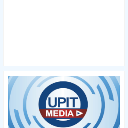
Raportul Conducerii Centrului Universitar Pitești
privind implementarea Planului Operațional 2020-
2024
Parteneri CUP
Centrul de Consiliere și Orientare în Carieră
Chestionar angajabilitate ALUMNI – UPB
CAR2026
MENIU CANTINA
Platforme utile FMT (CUP)
Ghidul bobocului FMT (CUP)