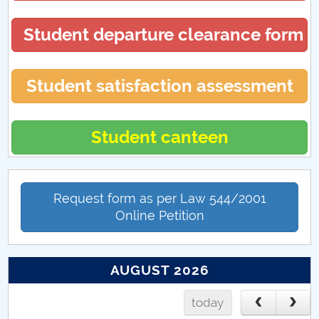
Practică FMT (CUP)
Student departure clearance form
Absolvire FMT (CUP)
Student satisfaction assessment
Activități extracuriculare FMT (CUP)
Student canteen
Request form as per Law 544/2001
Online Petition
AUGUST 2026
today