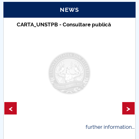
NEWS
PNRR
NSTPB - Consultare publică
Taxe de șco
Proiect(PRIM STUD)
Universitar
Proiect SU-ETIC
Personal data protection
UPIT for the community
IOSUD/CSUD – PhD studies
Comisie de etica unversitară
<
>
Evenimente CUP
further information...
Accesibilitate pentru studenții cu dizabilități