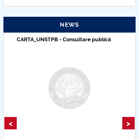
PNRR
NEWS
Proiect(PRIM STUD)
CARTA_UNSTPB - Consultare publică
Proiect SU-ETIC
Personal data protection
UPIT for the community
IOSUD/CSUD – PhD studies
Comisie de etica unversitară
Evenimente CUP
<
>
Accesibilitate pentru studenții cu dizabilități