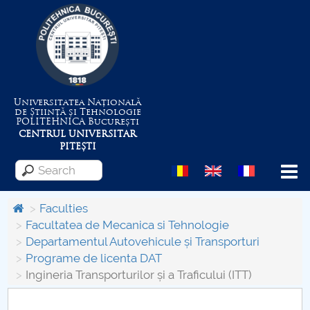
Universitatea Națională
de Știință și Tehnologie
POLITEHNICA
București
CENTRUL UNIVERSITAR
PITEȘTI
Menu
Faculties
Facultatea de Mecanica si Tehnologie
Departamentul Autovehicule și Transporturi
About the University
Programe de licenta DAT
Ingineria Transporturilor și a Traficului (ITT)
Centrul de Management al Proiectelor