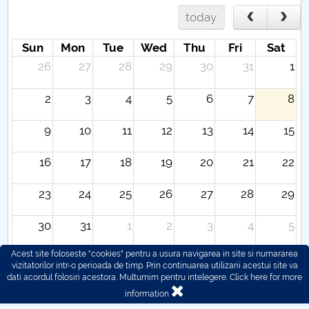
today
Sun
Mon
Tue
Wed
Thu
Fri
Sat
26
27
28
29
30
31
1
2
3
4
5
6
7
8
9
10
11
12
13
14
15
16
17
18
19
20
21
22
23
24
25
26
27
28
29
30
31
1
2
3
4
5
Acest site foloseste "cookies" pentru a usura navigarea in site si numararea
vizitatorilor intr-o perioada de timp. Prin continuarea utilizarii acestui site va
dati acordul folosiri acestora. Multumim pentru intelegere.
Click here for more
information