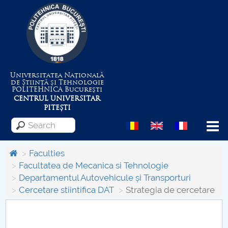
Universitatea Națională
de Știință și Tehnologie
POLITEHNICA
București
CENTRUL UNIVERSITAR
PITEȘTI
Menu
Faculties
Facultatea de Mecanica si Tehnologie
Departamentul Autovehicule și Transporturi
About the University
Cercetare stiintifica DAT
Strategia de cercetare
Centrul de Management al Proiectelor