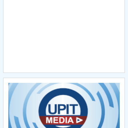
Raportul Conducerii Centrului Universitar Pitești
privind implementarea Planului Operațional 2020-
2024
Parteneri CUP
Centrul de Consiliere și Orientare în Carieră
Chestionar angajabilitate ALUMNI – UPB
CAR2026
MENIU CANTINA
Strategia de cercetare
Domenii de cercetare