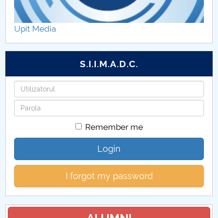
Laboratoare coordonate
Upit Media
Domenii de doctorat
Plan intern CDI
S.I.I.M.A.D.C.
Rezultatele activității CDI
Username
Password
Remember me
Login
I forgot my password