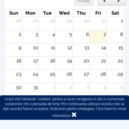
today
Sun
Mon
Tue
Wed
Thu
Fri
Sat
26
27
28
29
30
31
1
2
3
4
5
6
7
8
9
10
11
12
13
14
15
16
17
18
19
20
21
22
23
24
25
26
27
28
29
30
31
1
2
3
4
5
Acest site foloseste "cookies" pentru a usura navigarea in site si numararea
vizitatorilor intr-o perioada de timp. Prin continuarea utilizarii acestui site va
dati acordul folosiri acestora. Multumim pentru intelegere.
Click here for more
information