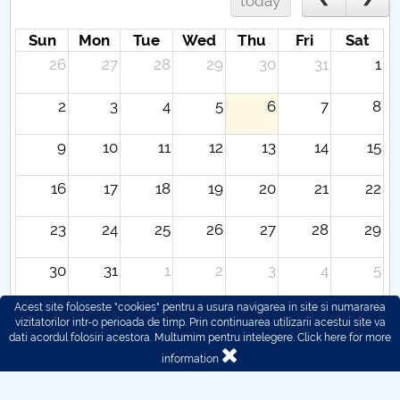
today
Sun
Mon
Tue
Wed
Thu
Fri
Sat
26
27
28
29
30
31
1
2
3
4
5
6
7
8
9
10
11
12
13
14
15
16
17
18
19
20
21
22
23
24
25
26
27
28
29
30
31
1
2
3
4
5
Acest site foloseste "cookies" pentru a usura navigarea in site si numararea
vizitatorilor intr-o perioada de timp. Prin continuarea utilizarii acestui site va
dati acordul folosiri acestora. Multumim pentru intelegere.
Click here for more
information