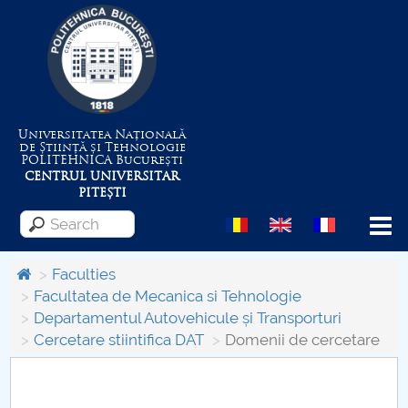
Universitatea Națională
de Știință și Tehnologie
POLITEHNICA
București
CENTRUL UNIVERSITAR
PITEȘTI
Menu
Faculties
Facultatea de Mecanica si Tehnologie
Departamentul Autovehicule și Transporturi
About the University
Cercetare stiintifica DAT
Domenii de cercetare
Centrul de Management al Proiectelor