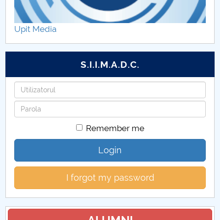
Laboratoare coordonate
Upit Media
Domenii de doctorat
Plan intern CDI
S.I.I.M.A.D.C.
Rezultatele activității CDI
Username
Password
Remember me
Login
I forgot my password