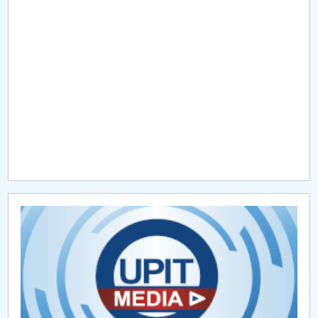
Raportul Conducerii Centrului Universitar Pitești
privind implementarea Planului Operațional 2020-
2024
Parteneri CUP
Centrul de Consiliere și Orientare în Carieră
Chestionar angajabilitate ALUMNI – UPB
CAR2026
MENIU CANTINA
Strategia de cercetare
Domenii de cercetare