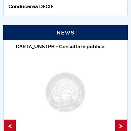
Conducerea DECIE
Concursuri Studentesti
NEWS
 Consultare publică
Taxe de școlarizare
Universitar Pitești
<
>