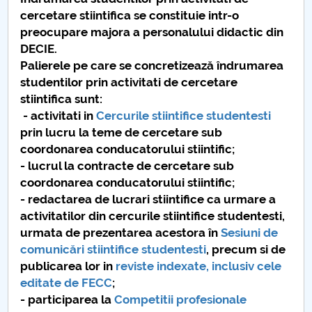
Board of Administration
cercetare stiintifica se constituie intr-o
preocupare majora a personalului didactic din
Nr. de telefon si adrese Facultăți
DECIE.
Palierele pe care se concretizează îndrumarea
Admission
studentilor prin activitati de cercetare
stiintifica sunt:
Români de pretutindeni - ADMITERE
- activitati in
Cercurile stiintifice studentesti
prin lucru la teme de cercetare sub
Senate
coordonarea conducatorului stiintific;
- lucrul la contracte de cercetare sub
Faculties
coordonarea conducatorului stiintific;
- redactarea de lucrari stiintifice ca urmare a
Studenți
activitatilor din cercurile stiintifice studentesti,
urmata de prezentarea acestora în
Sesiuni de
Ghiduri pentru STUDENȚI
comunicări stiintifice studentesti
, precum si de
publicarea lor in
reviste indexate, inclusiv cele
Public relations
editate de FECC
;
- participarea la
Competitii profesionale
International Relations