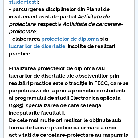
studentesti
;
- parcurgerea disciplinelor din Planul de
PNRR
invatamant asistate partial
Activitate de
proiectare
, respectiv
Activitate de cercetare-
Proiect(PRIM STUD)
proiectare
;
- elaborarea
proiectelor de diploma
si a
Proiect SU-ETIC
lucrarilor de disertatie
, insotite de realizari
practice.
Personal data protection
Finalizarea proiectelor de diploma sau
UPIT for the community
lucrarilor de disertatie ale absolvenților prin
realizări practice este o tradiție în FECC, care se
IOSUD/CSUD – PhD studies
perpetuează de la prima promotie de studenti
ai programului de studii Electronica aplicata
Comisie de etica unversitară
(1985), specializarea de care se leaga
inceputurile facultatii.
Evenimente CUP
De cele mai multe ori realizarile obținute sub
forma de lucrari practice ca urmare a unor
Accesibilitate pentru studenții cu dizabilități
activitati de cercetare-proiectare au raspuns la