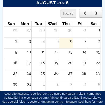
AUGUST 2026
today
Sun
Mon
Tue
Wed
Thu
Fri
Sat
26
27
28
29
30
31
1
2
3
4
5
6
7
8
9
10
11
12
13
14
15
16
17
18
19
20
21
22
23
24
25
26
27
28
29
30
31
1
2
3
4
5
Acest site foloseste "cookies" pentru a usura navigarea in site si numararea
vizitatorilor intr-o perioada de timp. Prin continuarea utilizarii acestui site va
dati acordul folosiri acestora. Multumim pentru intelegere.
Click here for more