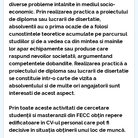
diverse probleme intalnite in mediul socio-
Raportul Conducerii Centrului Universitar Pitești
economic. Prin realizarea practica a proiectului
privind implementarea Planului Operațional 2020-
de diploma sau lucrarii de disertatie,
2024
absolventii au o prima ocazie de a folosi
cunostintele teoretice acumulate pe parcursul
Parteneri CUP
studiilor și de a vedea ca din mintea si mainile
lor apar echipamente sau produse care
Centrul de Consiliere și Orientare în Carieră
raspund nevoilor societatii, argumentand
competentele dobandite. Realizarea practică a
Chestionar angajabilitate ALUMNI – UPB
proiectului de diploma sau lucrarii de disertatie
se constituie intr-o carte de vizita a
CAR2026
absolventului si de multe ori angajatorii sunt
interesati de acest aspect.
MENIU CANTINA
Prin toate aceste activitati de cercetare
Cercuri Stiintifice Studentesti
studenții si masteranzii din FECC obțin repere
edificatoare în CV-ul personal care pot fi
Sesiunea de Comunicari a Cercurilor Stiintifice
decisive în situația obținerii unui loc de muncă.
Studentesti