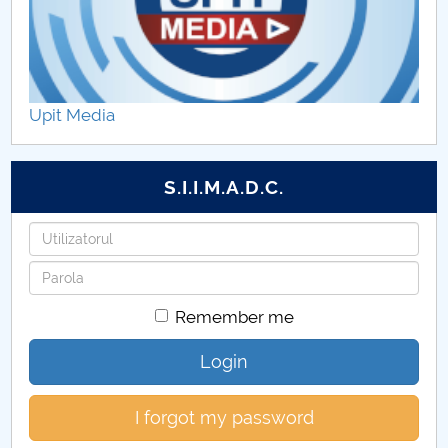
Upit Media
S.I.I.M.A.D.C.
Username
Password
Remember me
Login
I forgot my password