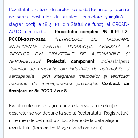
Rezultatul analizei dosarelor candidaţilor înscrişi pentru
PNRR
ocuparea posturilor de asistent cercetare ştiinţifică –
stagiar, poziţiile 18 şi 19 din Statul de funcţii al CRC&D-
Proiect PRIM STUD
AUTO din cadrul
Proiectului complex PN-III-P1-1.2-
PCCDI-2017-0224
“TEHNOLOGII DE FABRICARE
Proiect SU-ETIC
INTELIGENTE PENTRU PRODUCŢIA AVANSATĂ A
PIESELOR DIN INDUSTRIILE DE AUTOMOBILE ŞI
Protecția datelor personale
AERONAUTICĂ”,
Proiectul component
:
Îmbunătăţirea
fluxurilor de producţie din industriile de automobile şi
UNIVERSITATE pentru comunitate
aerospaţială prin integrarea metodelor şi tehnicilor
moderne de managementul producţiei,
Contract de
IOSUD/CSUD-Doctorate
finanţare
:
nr. 82 PCCDI/2018
Comisie de etica unversitară
Eventualele contestaţii cu privire la rezultatul selecţiei
dosarelor se vor depune la sediul Rectoratului–Registratură
Evenimente CUP
în termen de cel mult o zi lucrătoare de la data afişării
rezultatului (termen limită 23.10.2018 ora 12.00).
Accesibilitate pentru studenții cu dizabilități