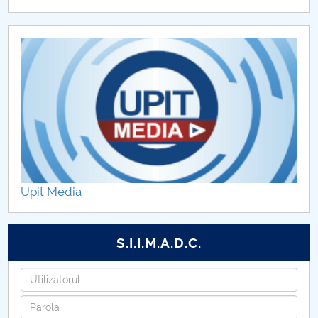
Upit Media
S.I.I.M.A.D.C.
Utilizatorul
Parola