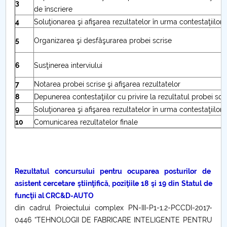
3
de înscriere
Etape şi activităţi PC1
4
Soluţionarea şi afişarea rezultatelor în urma contestaţiilor
Diseminare rezultate PC1
5
Organizarea şi desfăşurarea probei scrise
Galerie foto
6
Susţinerea interviului
7
Notarea probei scrise şi afişarea rezultatelor
Anunturi
8
Depunerea contestaţiilor cu privire la rezultatul probei scr
Colaboratori UPIT
9
Soluţionarea şi afişarea rezultatelor în urma contestaţiilor
10
Comunicarea rezultatelor finale
Contact
Rezultatul concursului pentru ocuparea posturilor de
asistent cercetare ştiinţifică, poziţiile 18 şi 19 din Statul de
funcţii al CRC&D-AUTO
din cadrul Proiectului complex PN-III-P1-1.2-PCCDI-2017-
0446 “TEHNOLOGII DE FABRICARE INTELIGENTE PENTRU