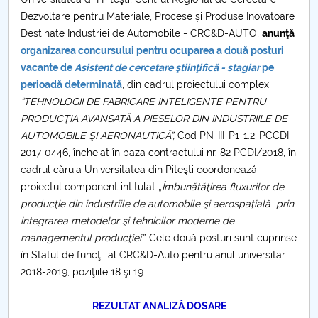
Consiliul de Administratie
Dezvoltare pentru Materiale, Procese și Produse Inovatoare
Nr. de telefon si adrese Facultăți
Destinate Industriei de Automobile - CRC&D-AUTO,
anunţă
organizarea concursului pentru ocuparea a două posturi
vacante de
Asistent de cercetare ştiinţifică - stagiar
pe
Admitere
perioadă determinată
, din cadrul proiectului complex
“TEHNOLOGII DE FABRICARE INTELIGENTE PENTRU
Români de pretutindeni - ADMITERE
PRODUCŢIA AVANSATĂ A PIESELOR DIN INDUSTRIILE DE
AUTOMOBILE ŞI AERONAUTICĂ”,
Cod PN-III-P1-1.2-PCCDI-
Senat
2017-0446, încheiat în baza contractului nr. 82 PCDI/2018, în
cadrul căruia Universitatea din Piteşti coordonează
Facultăți
proiectul component intitulat „
Îmbunătăţirea fluxurilor de
producţie din industriile de automobile şi aerospaţială prin
Studenți
integrarea metodelor şi tehnicilor moderne de
managementul producţiei”
. Cele două posturi sunt cuprinse
Ghiduri pentru STUDENȚI
în Statul de funcţii al CRC&D-Auto pentru anul universitar
2018-2019, poziţiile 18 şi 19.
Relații Publice
REZULTAT ANALIZĂ DOSARE
Relații Internaționale