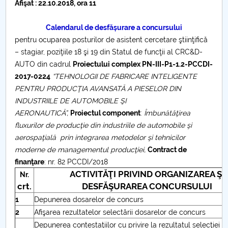
Afişat : 22.10.2018, ora 11
Raportul Conducerii Centrului Universitar Pitești
privind implementarea Planului Operațional 2020-
Calendarul de desfășurare a concursului
2024
pentru ocuparea posturilor de asistent cercetare ştiinţifică
– stagiar, poziţiile 18 şi 19 din Statul de funcţii al CRC&D-
Parteneri CUP
AUTO din cadrul
Proiectului complex PN-III-P1-1.2-PCCDI-
2017-0224
“TEHNOLOGII DE FABRICARE INTELIGENTE
PENTRU PRODUCŢIA AVANSATĂ A PIESELOR DIN
Centrul de Consiliere și Orientare în Carieră
INDUSTRIILE DE AUTOMOBILE ŞI
AERONAUTICĂ”,
Proiectul component
:
Îmbunătăţirea
Chestionar angajabilitate ALUMNI – UPB
fluxurilor de producţie din industriile de automobile şi
aerospaţială prin integrarea metodelor şi tehnicilor
CAR2026
moderne de managementul producţiei,
Contract de
finanţare
: nr. 82 PCCDI/2018
MENIU CANTINA
ACTIVITĂŢI PRIVIND ORGANIZAREA ŞI
Nr.
crt.
DESFĂŞURAREA CONCURSULUI
Partenerii consorţiului
1
Depunerea dosarelor de concurs
2
Afişarea rezultatelor selectării dosarelor de concurs
Echipa de cercetare din UPIT
Depunerea contestaţiilor cu privire la rezultatul selecţiei 