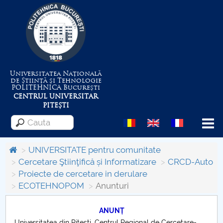
Universitatea Națională
de Știință și Tehnologie
POLITEHNICA
București
CENTRUL UNIVERSITAR
PITEȘTI
Menu
UNIVERSITATE pentru comunitate
Cercetare Ştiinţifică și Informatizare
CRCD-Auto
Proiecte de cercetare in derulare
Despre Universitate
ECOTEHNOPOM
Anunturi
Centrul de Management al Proiectelor
ANUNȚ
Universitatea din Piteşti, Centrul Regional de Cercetare-