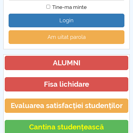
Tine-ma minte
Login
Am uitat parola
ALUMNI
Fisa lichidare
Evaluarea satisfacției studenților
Cantina studențească