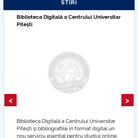
STIRI
PNRR
Biblioteca Digitală a Centrului Universitar
Pitești
Proiect PRIM STUD
Proiect SU-ETIC
Protecția datelor personale
UNIVERSITATE pentru comunitate
IOSUD/CSUD-Doctorate
<
>
Comisie de etica unversitară
Evenimente CUP
Biblioteca Digitală a Centrului Universitar
Pitești și bibliografiile în format digital un
Accesibilitate pentru studenții cu dizabilități
nou serviciu esențial pentru studiul online,