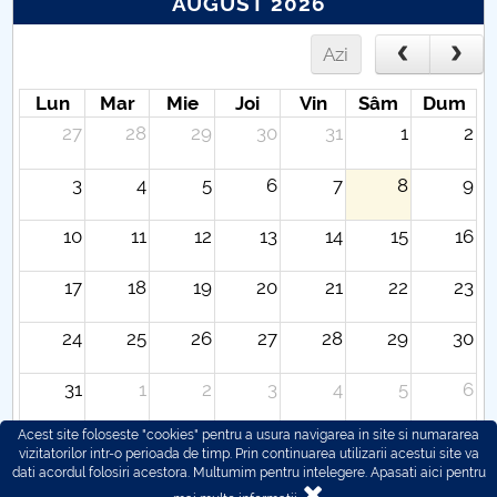
AUGUST 2026
Azi
Lun
Mar
Mie
Joi
Vin
Sâm
Dum
27
28
29
30
31
1
2
3
4
5
6
7
8
9
10
11
12
13
14
15
16
17
18
19
20
21
22
23
24
25
26
27
28
29
30
31
1
2
3
4
5
6
Acest site foloseste "cookies" pentru a usura navigarea in site si numararea
vizitatorilor intr-o perioada de timp. Prin continuarea utilizarii acestui site va
dati acordul folosiri acestora. Multumim pentru intelegere.
Apasati aici pentru