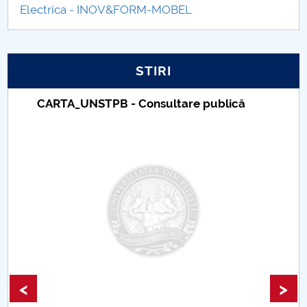
Electrica - INOV&FORM-MOBEL
Raportul Conducerii Centrului Universitar Pitești
privind implementarea Planului Operațional 2020-
2024
STIRI
Parteneri CUP
lică
Taxe de școlarizare indexate – Cent
Universitar Pitești
Centrul de Consiliere și Orientare în Carieră
Chestionar angajabilitate ALUMNI – UPB
CAR2026
MENIU CANTINA
Hotărâri Senat din 29 martie 2021
<
>
Hotărâri Senat din 19 februarie 2021