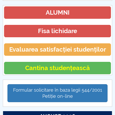
ALUMNI
Fisa lichidare
Evaluarea satisfacției studenților
Cantina studențească
Formular solicitare în baza legii 544/2001
Petiție on-line