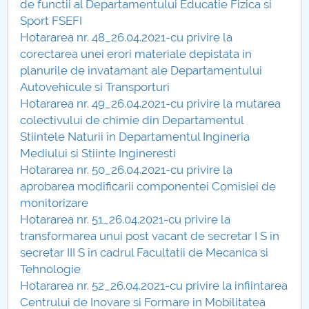
de functii al Departamentului Educatie Fizica si
Sport FSEFI
PNRR
Hotararea nr. 48_26.04.2021-cu privire la
corectarea unei erori materiale depistata in
Proiect PRIM STUD
planurile de invatamant ale Departamentului
Autovehicule si Transporturi
Proiect SU-ETIC
Hotararea nr. 49_26.04.2021-cu privire la mutarea
colectivului de chimie din Departamentul
Protecția datelor personale
Stiintele Naturii în Departamentul Ingineria
Mediului si Stiinte Ingineresti
UNIVERSITATE pentru comunitate
Hotararea nr. 50_26.04.2021-cu privire la
aprobarea modificarii componentei Comisiei de
IOSUD/CSUD-Doctorate
monitorizare
Hotararea nr. 51_26.04.2021-cu privire la
Comisie de etica unversitară
transformarea unui post vacant de secretar I S în
secretar III S în cadrul Facultatii de Mecanica si
Evenimente CUP
Tehnologie
Hotararea nr. 52_26.04.2021-cu privire la infiintarea
Accesibilitate pentru studenții cu dizabilități
Centrului de Inovare si Formare in Mobilitatea