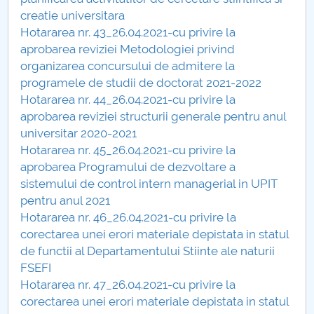
Consiliul de Administratie
creatie universitara
Hotararea nr. 43_26.04.2021-cu privire la
Nr. de telefon si adrese Facultăți
aprobarea reviziei Metodologiei privind
organizarea concursului de admitere la
Admitere
programele de studii de doctorat 2021-2022
Hotararea nr. 44_26.04.2021-cu privire la
Români de pretutindeni - ADMITERE
aprobarea reviziei structurii generale pentru anul
universitar 2020-2021
Senat
Hotararea nr. 45_26.04.2021-cu privire la
aprobarea Programului de dezvoltare a
Facultăți
sistemului de control intern managerial in UPIT
pentru anul 2021
Studenți
Hotararea nr. 46_26.04.2021-cu privire la
corectarea unei erori materiale depistata in statul
Ghiduri pentru STUDENȚI
de functii al Departamentului Stiinte ale naturii
FSEFI
Relații Publice
Hotararea nr. 47_26.04.2021-cu privire la
corectarea unei erori materiale depistata in statul
Relații Internaționale