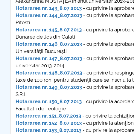
Alexandrina MUSTĂŢEA în anul universitar 2013-20
COMUNICAT Eveniment de
Hotararea nr. 143_8.07.2013
- cu privire la aprobar
informare și promovare a
Hotararea nr. 144_8.07.2013
- cu privire la aprobar
ofertei educaționale
Pitesti
universitare la Colegiul
Hotararea nr. 145_8.07.2013
- cu privire la aproba
Teoretic „Ion Cantacuzino”
Dunarea de Jos din Galati
Piteşti 26.03.2026
Hotararea nr. 146_8.07.2013
- cu privire la aproba
COMUNICAT Eveniment de
Universităţii Bucureşti
informare �...
Hotararea nr. 147_8.07.2013
- cu privire la aproba
universitar 2013-2014
mai multe informatii...
Hotararea nr. 148_8.07.2013
- cu privire la resping
taxe de 100 ron, pentru studenţii care se inscriu la 
Hotararea nr. 149_8.07.2013
- cu privire la aproba
S.R.L
Hotararea nr. 150_8.07.2013
- cu privire la acordar
Facultatii de Teologie
Hotararea nr. 151_8.07.2013
- cu privire la achiziţ
Hotararea nr. 152_8.07.2013
- cu privire la atenţ
Hotararea nr. 153_8.07.2013
- cu privire la aprob