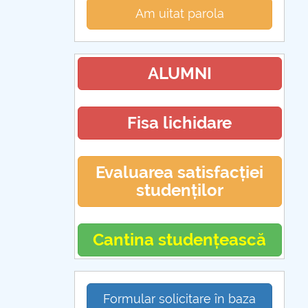
Am uitat parola
ALUMNI
Fisa lichidare
Evaluarea satisfacției
studenților
Cantina studențească
Formular solicitare în baza