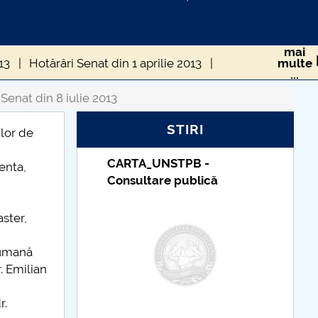
mai
13
Hotărâri Senat din 1 aprilie 2013
multe
...
râri Senat din 8 iulie 2013
 Senat din 8 iulie 2013
STIRI
e 2013
Hotărâri Senat din 28 octombrie 2013
lor de
Taxe de școlarizare
enta,
că
indexate – Centrul
Universitar Pitești
ster,
 umană
r. Emilian
r.