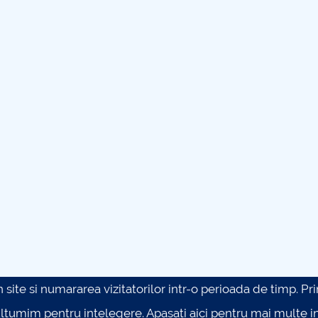
site si numararea vizitatorilor intr-o perioada de timp. Prin 
ultumim pentru intelegere.
Apasati aici pentru mai multe in