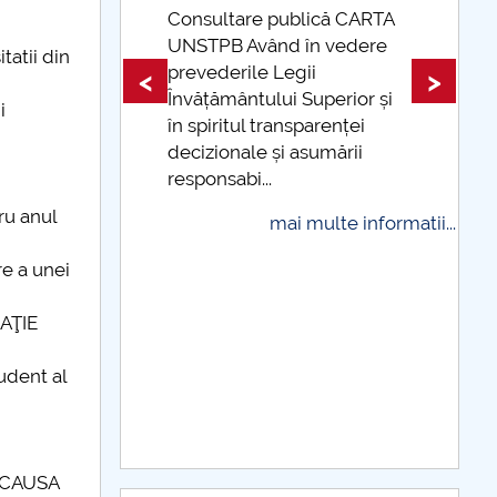
că CARTA
vedere
Taxe de școlarizare
tatii din
indexate Taxele se pot plăti
<
>
erior și
și cu cardul
i
enței
mai multe informatii...
mării
ru anul
te informatii...
re a unei
RAŢIE
udent al
S CAUSA