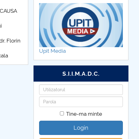
S CAUSA
i
r. Florin
Upit Media
cala
S.I.I.M.A.D.C.
Utilizatorul
Parola
Tine-ma minte
Login