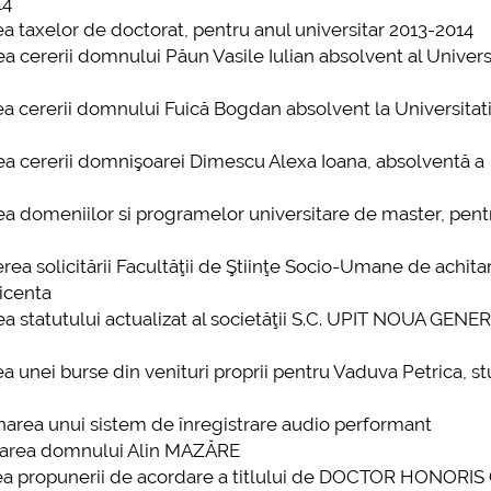
14
mai multe informatii...
Consultare publi
ea taxelor de doctorat, pentru anul universitar 2013-2014
UNSTPB Având în 
ea cererii domnului Păun Vasile Iulian absolvent al Universi
prevederile Legii
Învățământului Sup
rea cererii domnului Fuică Bogdan absolvent la Universitati
în spiritul transpar
decizionale și asu
rea cererii domnişoarei Dimescu Alexa Ioana, absolventă a
responsabi...
rea domeniilor si programelor universitare de master, pent
mai mul
erea solicitării Facultăţii de Ştiinţe Socio-Umane de achita
licenta
rea statutului actualizat al societăţii S.C. UPIT NOUA GENE
ea unei burse din venituri proprii pentru Vaduva Petrica, st
ionarea unui sistem de înregistrare audio performant
ionarea domnului Alin MAZĂRE
area propunerii de acordare a titlului de DOCTOR HONORI