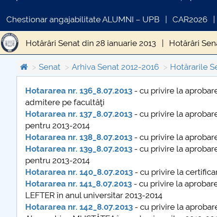
Chestionar angajabilitate ALUMNI – UPB
CAR2026
Hotărâri Senat din 28 ianuarie 2013
Hotărâri Sen
Hotărâri Senat din 29 aprilie 2013
Hotărâri Senat
Senat
Arhiva Senat 2012-2016
Hotărarile S
Hotărâri Senat din 30 iulie 2013
Hotărâri Senat d
Hotararea nr. 136_8.07.2013
- cu privire la aproba
admitere pe facultăţi
COMUNICAT DE PRESA
Hotărâri Senat din 5 noiembrie 2013
Hotărâri Se
Hotararea nr. 137_8.07.2013
- cu privire la aproba
PRIMSTUD 26.03.2026
pentru 2013-2014
Hotararea nr. 138_8.07.2013
- cu privire la aprobar
Hotararea nr. 139_8.07.2013
- cu privire la aproba
pentru 2013-2014
Hotararea nr. 140_8.07.2013
- cu privire la certif
Hotararea nr. 141_8.07.2013
- cu privire la aprobar
LEFTER în anul universitar 2013-2014
Hotararea nr. 142_8.07.2013
- cu privire la aprobare