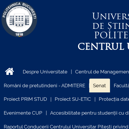
Univer
de Știi
POLIT
CENTRUL U
Despre Universitate
Centrul de Management 
Români de pretutindeni - ADMITERE
Senat
Facultă
Proiect PRIM STUD
Proiect SU-ETIC
Protecția dat
Evenimente CUP
Accesibilitate pentru studenții cu di
Raportul Conducerii Centrului Universitar Pitești priv