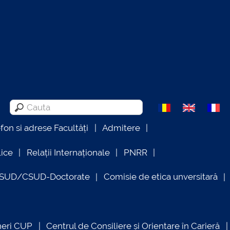
efon si adrese Facultăți
Admitere
lice
Relații Internaționale
PNRR
OSUD/CSUD-Doctorate
Comisie de etica unversitară
neri CUP
Centrul de Consiliere și Orientare în Carieră