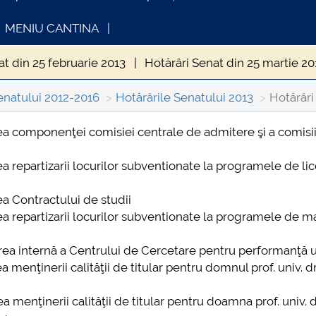
MENIU CANTINA
at din 25 februarie 2013
Hotărâri Senat din 25 martie 20
 din 31 mai 2013
Hotărâri Senat din 17 iunie 2013
Hotă
enatului 2012-2016
Hotărârile Senatului 2013
Hotărâri
in 17 septembrie 2013
Hotărâri Senat din 30 septembri
rea componenţei comisiei centrale de admitere şi a comisii
INFORMATII ACTE STUDII
CARTA_UNSTPB -
nat din 12 decembrie 2013
rea repartizarii locurilor subventionate la programele de lic
Consultare publi
ea Contractului de studii
rea repartizarii locurilor subventionate la programele de ma
icarea internă a Centrului de Cercetare pentru performanţă
ea menţinerii calităţii de titular pentru domnul prof. univ. d
a menţinerii calităţii de titular pentru doamna prof. univ. d