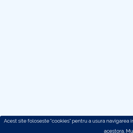
Acest site foloseste "cookies" pentru a usura navigarea in 
acestora. M