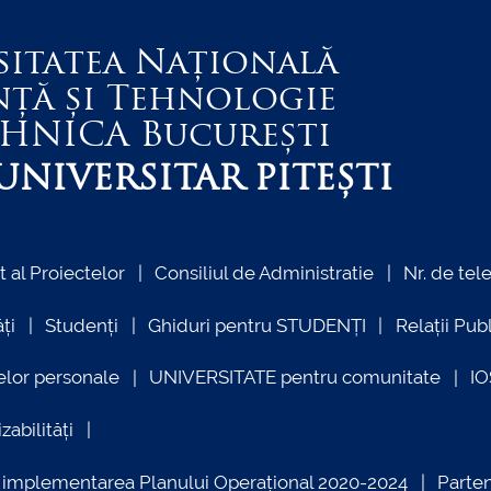
sitatea Națională
nță și Tehnologie
EHNICA
București
NIVERSITAR PITEȘTI
al Proiectelor
Consiliul de Administratie
Nr. de tel
ți
Studenți
Ghiduri pentru STUDENȚI
Relații Pub
elor personale
UNIVERSITATE pentru comunitate
I
zabilități
ind implementarea Planului Operațional 2020-2024
Parte