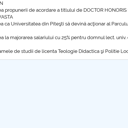
AN
area propunerii de acordare a titlului de DOCTOR HONORI
SVASTA
ea ca Universitatea din Piteşti să devină acţionar al Parculu
ea la majorarea salariului cu 25% pentru domnul lect. univ. d
ramele de studii de licenta Teologie Didactica şi Politie Lo