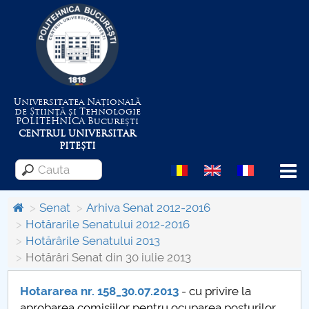
Universitatea Națională
de Știință și Tehnologie
POLITEHNICA
București
CENTRUL UNIVERSITAR
PITEȘTI
Menu
Senat
Arhiva Senat 2012-2016
Hotărarile Senatului 2012-2016
Hotărârile Senatului 2013
Despre Universitate
Hotărâri Senat din 30 iulie 2013
Centrul de Management al Proiectelor
Hotararea nr. 158_30.07.2013
- cu privire la
aprobarea comisiilor pentru ocuparea posturilor