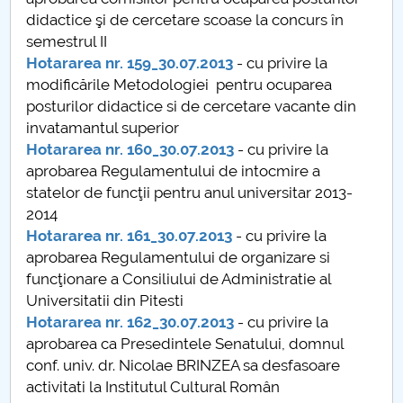
Consiliul de Administratie
didactice şi de cercetare scoase la concurs în
semestrul II
Nr. de telefon si adrese Facultăți
Hotararea nr. 159_30.07.2013
- cu privire la
modificările Metodologiei pentru ocuparea
Admitere
posturilor didactice si de cercetare vacante din
invatamantul superior
Români de pretutindeni - ADMITERE
Hotararea nr. 160_30.07.2013
- cu privire la
aprobarea Regulamentului de intocmire a
Senat
statelor de funcţii pentru anul universitar 2013-
2014
Facultăți
Hotararea nr. 161_30.07.2013
- cu privire la
aprobarea Regulamentului de organizare si
Studenți
funcţionare a Consiliului de Administratie al
Universitatii din Pitesti
Ghiduri pentru STUDENȚI
Hotararea nr. 162_30.07.2013
- cu privire la
aprobarea ca Presedintele Senatului, domnul
Relații Publice
conf. univ. dr. Nicolae BRINZEA sa desfasoare
activitati la Institutul Cultural Român
Relații Internaționale