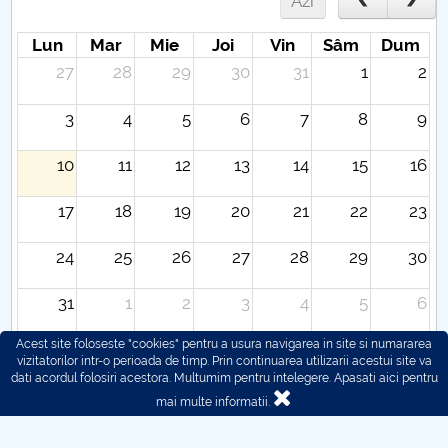
Azi
Lun
Mar
Mie
Joi
Vin
Sâm
Dum
27
28
29
30
31
1
2
3
4
5
6
7
8
9
10
11
12
13
14
15
16
17
18
19
20
21
22
23
24
25
26
27
28
29
30
31
1
2
3
4
5
6
Acest site foloseste "cookies" pentru a usura navigarea in site si numararea
vizitatorilor intr-o perioada de timp. Prin continuarea utilizarii acestui site va
dati acordul folosiri acestora. Multumim pentru intelegere.
Apasati aici pentru
mai multe informatii.