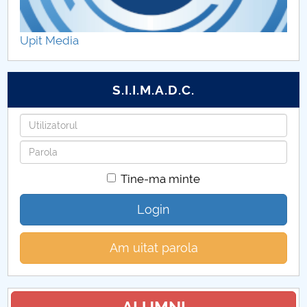
Hotărâri Senat din 28 octombrie 2013
Upit Media
Hotărâri Senat din 5 noiembrie 2013
Hotărâri Senat din 12 decembrie 2013
S.I.I.M.A.D.C.
Utilizatorul
Parola
Tine-ma minte
Login
Am uitat parola