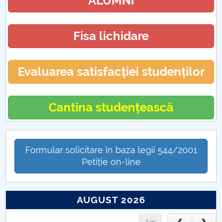
ALUMNI
Fisa lichidare
Evaluarea satisfacției studenților
Cantina studențească
Formular solicitare în baza legii 544/2001
Petiție on-line
AUGUST 2026