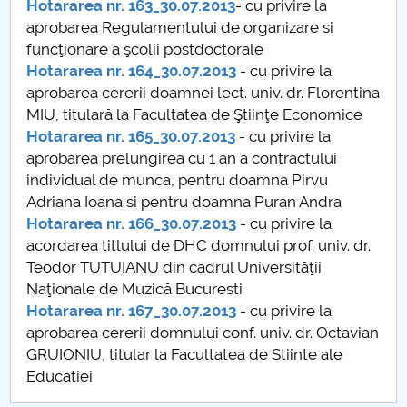
Hotararea nr. 163_30.07.2013
- cu privire la
aprobarea Regulamentului de organizare si
PNRR
funcţionare a şcolii postdoctorale
Hotararea nr. 164_30.07.2013
- cu privire la
Proiect PRIM STUD
aprobarea cererii doamnei lect. univ. dr. Florentina
MIU, titulară la Facultatea de Ştiinţe Economice
Proiect SU-ETIC
Hotararea nr. 165_30.07.2013
- cu privire la
aprobarea prelungirea cu 1 an a contractului
Protecția datelor personale
individual de munca, pentru doamna Pirvu
Adriana Ioana si pentru doamna Puran Andra
UNIVERSITATE pentru comunitate
Hotararea nr. 166_30.07.2013
- cu privire la
acordarea titlului de DHC domnului prof. univ. dr.
IOSUD/CSUD-Doctorate
Teodor TUTUIANU din cadrul Universităţii
Naţionale de Muzică Bucuresti
Comisie de etica unversitară
Hotararea nr. 167_30.07.2013
- cu privire la
aprobarea cererii domnului conf. univ. dr. Octavian
Evenimente CUP
GRUIONIU, titular la Facultatea de Stiinte ale
Educatiei
Accesibilitate pentru studenții cu dizabilități