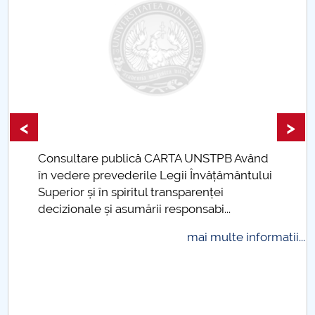
Raportul Conducerii Centrului Universitar Pitești
privind implementarea Planului Operațional 2020-
2024
Parteneri CUP
<
>
Centrul de Consiliere și Orientare în Carieră
Consultare publică CARTA UNSTPB Având
Chestionar angajabilitate ALUMNI – UPB
.
în vedere prevederile Legii Învățământului
Superior și în spiritul transparenței
CAR2026
decizionale și asumării responsabi...
MENIU CANTINA
mai multe informatii...
Hotărâri Senat din 11 ianuarie 2024
Hotărâri Senat din 27 iunie 2024