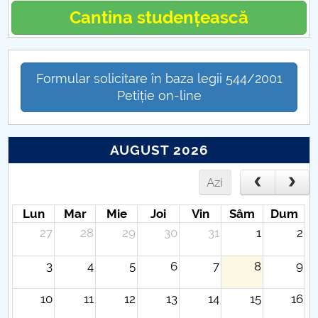
Hotărâri Senat din 9 februarie 2024
Cantina studențească
Hotărâri Senat din 27 februarie 2024
Hotărâri Senat din 11 martie 2024
Formular solicitare în baza legii 544/2001
Petiție on-line
Hotărâri Senat din 12 martie 2024
Hotărâri Senat din 18 martie 2024
AUGUST 2026
Hotărâri Senat din 22 martie 2024
Azi
Hotărâri Senat din 28 martie 2024
Lun
Mar
Mie
Joi
Vin
Sâm
Dum
27
28
29
30
31
1
2
Hotărâri Senat din 9 aprilie 2024
3
4
5
6
7
8
9
Hotărâri Senat din 12 aprilie 2024
10
11
12
13
14
15
16
Hotărâri Senat din 25 aprilie 2024