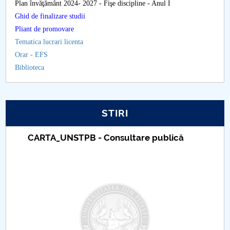
Plan învăţământ 2024- 2027 - Fişe discipline - Anul I
Raportul Conducerii Centrului Universitar Pitești
Ghid de finalizare studii
privind implementarea Planului Operațional 2020-
Pliant de promovare
2024
Tematica lucrari licenta
Orar - EFS
Parteneri CUP
Biblioteca
Centrul de Consiliere și Orientare în Carieră
STIRI
Chestionar angajabilitate ALUMNI – UPB
Taxe de școlarizare indexate – Centrul
CAR2026
Universitar Pitești
MENIU CANTINA
Educaţie Fizică şi Sportivă