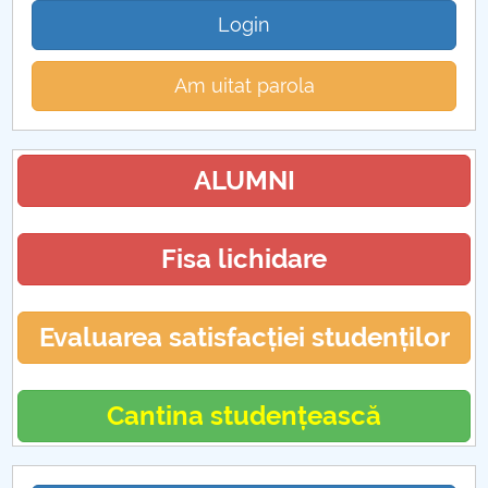
Login
Am uitat parola
ALUMNI
Fisa lichidare
Evaluarea satisfacției studenților
Cantina studențească