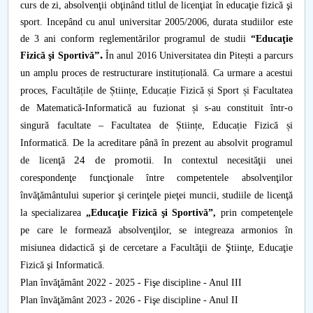
curs de zi, absolvenţii obţinând titlul de licenţiat în educaţie fizică şi
sport. Incepând cu anul universitar 2005/2006, durata studiilor este
PNRR
de 3 ani conform reglementărilor programul de studii
“Educaţie
.
”
Fizică şi Sportivă
În anul 2016 Universitatea din Pitești a parcurs
Proiect PRIM STUD
un amplu proces de restructurare instituțională. Ca urmare a acestui
proces, Facultățile de Științe, Educație Fizică și Sport și Facultatea
Proiect SU-ETIC
de Matematică-Informatică au fuzionat și s-au constituit într-o
singură facultate – Facultatea de Științe, Educație Fizică și
Protecția datelor personale
Informatică.
De la acreditare până în prezent au absolvit programul
24 de promotii
de licenţă
. In contextul necesităţii unei
UNIVERSITATE pentru comunitate
corespondenţe funcţionale între competentele absolvenţilor
învăţământului superior şi cerinţele pieţei muncii, studiile de licenţă
IOSUD/CSUD-Doctorate
la specializarea
„Educaţie Fizică şi Sportivă”,
prin competenţele
pe care le formează absolvenţilor, se integreaza armonios în
Comisie de etica unversitară
misiunea didactică şi de cercetare a Facultăţii de Ştiinţe, Educaţie
Evenimente CUP
Fizică şi Informatică.
Plan învăţământ 2022 - 2025 - Fişe discipline - Anul III
Accesibilitate pentru studenții cu dizabilități
Plan învăţământ 2023 - 2026 - Fişe discipline - Anul II