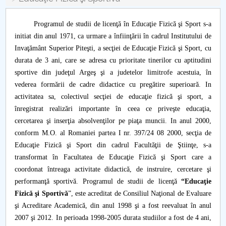
Consiliul de Administratie
Nr. de telefon si adrese Facultăți
Programul de studii de licenţă în Educaţie Fizică şi Sport s-a
initiat din anul 1971, ca urmare a înfiinţării în cadrul Institutului de
Admitere
Invaţământ Superior Piteşti, a secţiei de Educaţie Fizică şi Sport, cu
durata de 3 ani, care se adresa cu prioritate tinerilor cu aptitudini
sportive din judeţul Argeş şi a judetelor limitrofe acestuia, în
Români de pretutindeni - ADMITERE
vederea formării de cadre didactice cu pregătire superioară. In
activitatea sa, colectivul secţiei de educaţie fizică şi sport, a
Senat
înregistrat realizări importante în ceea ce priveşte educaţia,
cercetarea şi inserţia absolvenţilor pe piaţa muncii. In anul 2000,
Facultăți
conform M.O. al Romaniei partea I nr. 397/24 08 2000, secţia de
Educaţie Fizică şi Sport din cadrul Facultăţii de Ştiinţe, s-a
Studenți
transformat în Facultatea de Educaţie Fizică şi Sport care a
coordonat întreaga activitate didactică, de instruire, cercetare şi
Ghiduri pentru STUDENȚI
performanţă sportivă. Programul de studii de licenţă
“Educaţie
Fizică şi Sportivă
”, este acreditat de Consiliul Naţional de Evaluare
Relații Publice
şi Acreditare Academică, din anul 1998 şi a fost reevaluat în anul
2007 şi 2012. In perioada 1998-2005 durata studiilor a fost de 4 ani,
Relații Internaționale