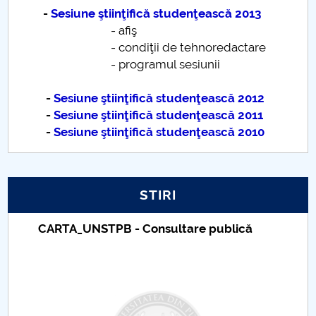
-
Sesiune ştiinţifică studenţească 2013
Raportul Conducerii Centrului Universitar Pitești
- afiş
privind implementarea Planului Operațional 2020-
- condiţii de tehnoredactare
2024
- programul sesiunii
Parteneri CUP
-
Sesiune ştiinţifică studenţească 2012
-
Sesiune ştiinţifică studenţească 2011
Centrul de Consiliere și Orientare în Carieră
-
Sesiune ştiinţifică studenţească 2010
Chestionar angajabilitate ALUMNI – UPB
CAR2026
STIRI
MENIU CANTINA
Taxe de școlarizare indexate – Centrul
Universitar Pitești
Documente privind statutul centrului
Lista personalului Centrului