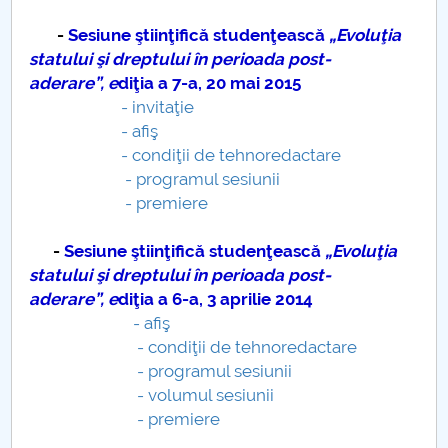
-
Sesiune ştiinţifică studenţească
„
Evolu
ţ
ia
PNRR
statului
ş
i dreptului în perioada post-
aderare”,
e
diţia a 7-a, 20 mai 2015
Proiect PRIM STUD
- invitaţie
- afiş
Proiect SU-ETIC
- condiţii de tehnoredactare
- programul sesiunii
Protecția datelor personale
- premiere
UNIVERSITATE pentru comunitate
-
Sesiune ştiinţifică studenţească
„
Evolu
ţ
ia
statului
ş
i dreptului în perioada post-
IOSUD/CSUD-Doctorate
aderare”,
e
diţia a 6-a, 3 aprilie 2014
- afiş
Comisie de etica unversitară
- condiţii de tehnoredactare
- programul sesiunii
Evenimente CUP
- volumul sesiunii
- premiere
Accesibilitate pentru studenții cu dizabilități