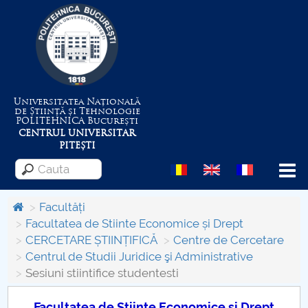
Universitatea Națională
de Știință și Tehnologie
POLITEHNICA
București
CENTRUL UNIVERSITAR
PITEȘTI
Menu
Facultăți
Facultatea de Stiinte Economice și Drept
CERCETARE ȘTIINȚIFICĂ
Centre de Cercetare
Despre Universitate
Centrul de Studii Juridice şi Administrative
Sesiuni stiintifice studentesti
Centrul de Management al Proiectelor
Facultatea de Științe Economice și Drept