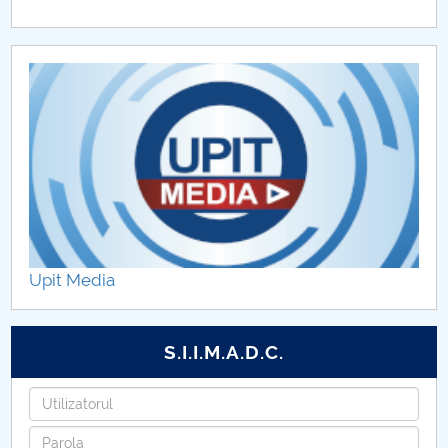
Upit Media
S.I.I.M.A.D.C.
Utilizatorul
Parola