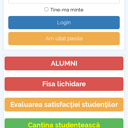
Tine-ma minte
Login
Am uitat parola
ALUMNI
Fisa lichidare
Evaluarea satisfacției studenților
Cantina studențească