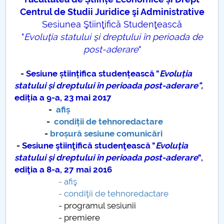
Consiliul de Administratie
Centrul de Studii Juridice şi Administrative
Sesiunea Ştiinţifică Studenţească
Nr. de telefon si adrese Facultăți
"
Evoluţia statului şi dreptului în perioada de
Admitere
post-aderare
"
Români de pretutindeni - ADMITERE
-
Sesiune științifica studențească "
Evoluția
statului și dreptului în perioada post-aderare",
ediția a 9-a, 23 mai 2017
Senat
-
afiș
-
condiții de tehnoredactare
Facultăți
-
broșură sesiune comunicări
-
Sesiune ştiinţifică studenţească "
Evoluţia
Studenți
statului şi dreptului în perioada post-aderare
",
ediţia a 8-a, 27 mai 2016
Ghiduri pentru STUDENȚI
- afiş
- condiţii de tehnoredactare
Relații Publice
- programul sesiunii
- premiere
Relații Internaționale