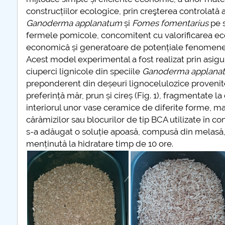
construcțiilor ecologice, prin creşterea controlată a
Ganoderma applanatum
și
Fomes fomentarius
pe s
fermele pomicole, concomitent cu valorificarea eco
economică și generatoare de potențiale fenomene 
Acest model experimental a fost realizat prin asigu
ciuperci lignicole din speciile
Ganoderma applana
preponderent din deșeuri lignocelulozice provenite 
preferință măr, prun și cireș (Fig. 1), fragmentate
interiorul unor vase ceramice de diferite forme, m
cărămizilor sau blocurilor de tip BCA utilizate în c
s-a adăugat o soluție apoasă, compusă din melasă, t
menținută la hidratare timp de 10 ore.