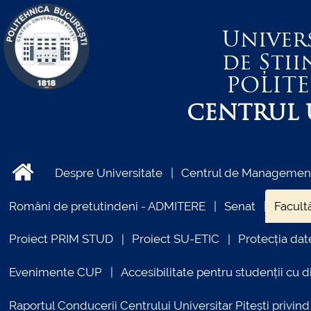
Univer
de Știi
POLIT
CENTRUL U
Despre Universitate
Centrul de Management 
Români de pretutindeni - ADMITERE
Senat
Facultă
Proiect PRIM STUD
Proiect SU-ETIC
Protecția dat
Evenimente CUP
Accesibilitate pentru studenții cu di
Raportul Conducerii Centrului Universitar Pitești priv