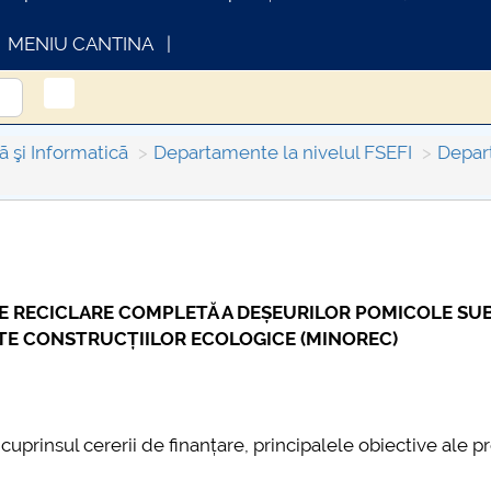
MENIU CANTINA
ã şi Informaticã
Departamente la nivelul FSEFI
Depart
FORMATII ACTE STUDII
CARTA_UNSTPB -
Consultare publică
E RECICLARE COMPLETĂ A DEȘEURILOR POMICOLE SU
TE CONSTRUCȚIILOR ECOLOGICE (MINOREC)
cuprinsul cererii de finanțare, principalele obiective ale pr