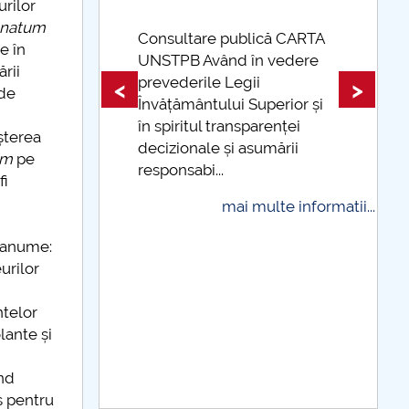
rilor
anatum
 CARTA
e în
edere
Taxe de școlarizare
rii
indexate Taxele se pot plăti
<
>
 de
ior și
și cu cardul
ței
șterea
mai multe informatii...
rii
um
pe
fi
 informatii...
i anume:
urilor
ntelor
lante și
ând
ș pentru