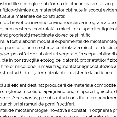
nstrucțiile ecologice sub formă de blocuri, cărămizi sau pl
 fizico-chimice ale materialelor obținute în scopul evidenț
tualele materiale de construcții;
i de brevet de invenție privind reciclarea integrală a deșe
eș prin creșterea controlată a miceliilor ciupercilor lignico
ând proprietăți medicinale dovedite științific
țare, a fost elaborat modelul experimental de micotehnolo
ilor pomicole, prin creșterea controlată a miceliilor de ciup
natum
pe astfel de substraturi vegetale, în scopul obținerii
ple în construcțiile ecologice, datorită proprietăților fizi
 hifelor miceliene în masa fragmentelor lignocelulozice a
 structuri hidro- și termoizolante, rezistente la acțiunea
lu și eficient destinat producerii de materiale compozite 
rin creşterea miceliului aparținând unor ciuperci lignicole, 
omes fomentarius
, pe substraturi constituite preponderen
unchiuri și ramuri de pomi fructiferi.
ental de micotehnologie inovativă a constat în obţinerea pr
riale constituite din componente complet naturale, desti