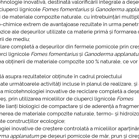
logie inovativă, destinată valorificării integrale a deșeu
ciuperci lignicole
Fomes fomentarius
și
Ganoderma appl
mai multe informatii...
Consultare publică
ii de materiale compozite naturale, cu întrebuințări multipl
UNSTPB Având în v
ico-chimice extrem de avantajoase rezultate în urma penetră
prevederile Legii
ice ale deșeurilor utilizate ca materie primă și formarea
Învățământului Super
orii de mediu;
în spiritul transparen
clare completă a deșeurilor din fermele pomicole prin cre
decizionale și asumă
erci lignicole
Fomes fomentarius
și
Ganoderma applanat
responsabi...
ea obținerii de materiale compozite 100 % naturale, ce vor 
mai multe
lă asupra rezultatelor obținute în cadrul proiectului
ate următoarele activități incluse în planul de realizare, ș
a micotehnologiei inovative de reciclare completă a deșe
eș, prin utilizarea miceliilor de ciuperci lignicole
Fomes
 de lianți biologici de compactare și de aderență a fragme
nerea de materiale compozite naturale, termo- și hidroizo
te construcțiilor ecologice;
giei inovative de creștere controlată a miceliilor aparțin
rma applanatum
pe deșeuri pomicole de măr, prun și cire