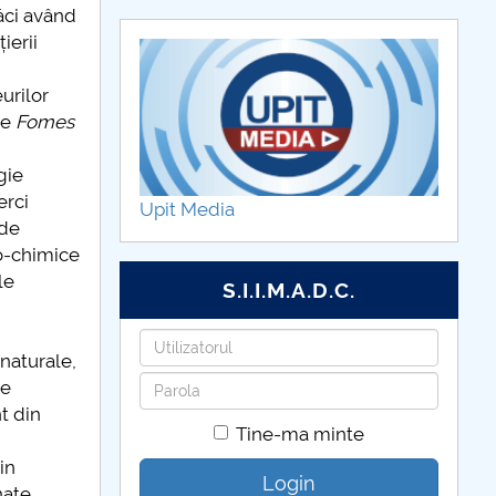
ăci având
ierii
urilor
le
Fomes
gie
erci
Upit Media
 de
co-chimice
le
S.I.I.M.A.D.C.
Utilizatorul
naturale,
Parola
de
t din
Tine-ma minte
in
Login
nate