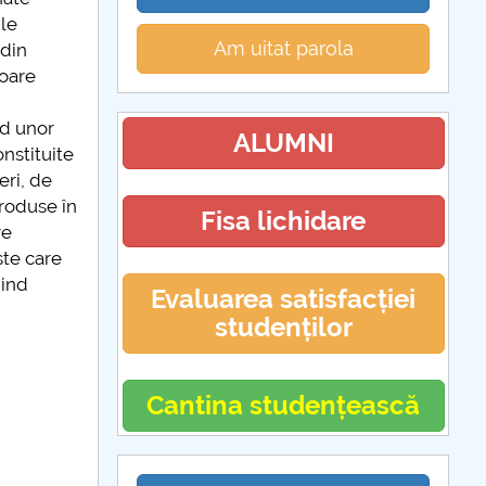
ile
Am uitat parola
 din
loare
nd unor
ALUMNI
onstituite
eri, de
troduse în
Fisa lichidare
re
ste care
iind
Evaluarea satisfacției
studenților
Cantina studențească