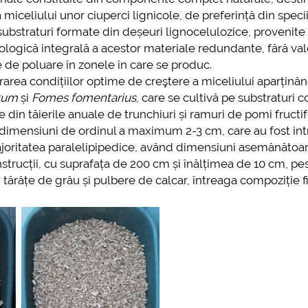
 miceliului unor ciuperci lignicole, de preferință din speci
ubstraturi formate din deșeuri lignocelulozice, provenite
logică integrală a acestor materiale redundante, fără va
de poluare în zonele în care se produc.
rarea condițiilor optime de creştere a miceliului aparținâ
tum
și
Fomes fomentarius
, care se cultivă pe substraturi c
din tăierile anuale de trunchiuri și ramuri de pomi fructif
 la dimensiuni de ordinul a maximum 2-3 cm, care au fost in
ajoritatea paralelipipedice, având dimensiuni asemănătoa
onstrucții, cu suprafața de 200 cm și înălțimea de 10 cm, pe
ărâțe de grâu și pulbere de calcar, întreaga compoziție f