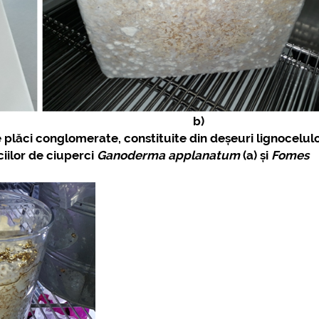
 b)
 plăci conglomerate, constituite din deșeuri lignocelul
iilor de ciuperci
Ganoderma applanatum
(a) și
Fomes