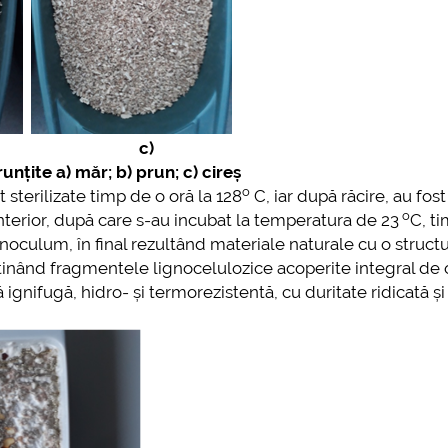
 c)
nțite a) măr; b) prun; c) cireș
o
 sterilizate timp de o oră la 128
C, iar după răcire, au fost
o
nterior, după care s-au incubat la temperatura de 23
C, t
a inoculum, în final rezultând materiale naturale cu o struct
nând fragmentele lignocelulozice acoperite integral de 
gnifugă, hidro- și termorezistentă, cu duritate ridicată și 