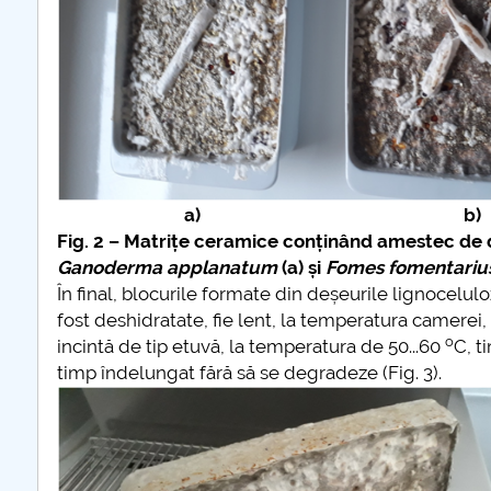
a) b)
Fig. 2 – Matrițe ceramice conținând amestec de 
Ganoderma applanatum
(a) și
Fomes fomentariu
În final, blocurile formate din deșeurile lignocelu
fost deshidratate, fie lent, la temperatura camerei, 
o
incintă de tip etuvă, la temperatura de 50...60
C, t
timp îndelungat fără să se degradeze (Fig. 3).