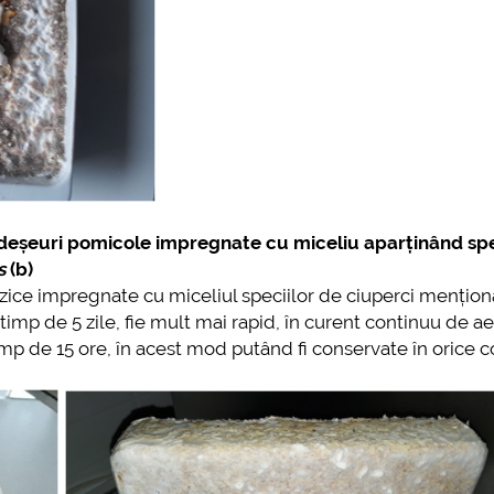
deșeuri pomicole impregnate cu miceliu aparținând spe
s
(b)
lozice impregnate cu miceliul speciilor de ciuperci mențion
timp de 5 zile, fie mult mai rapid, în curent continuu de aer
imp de 15 ore, în acest mod putând fi conservate în orice co