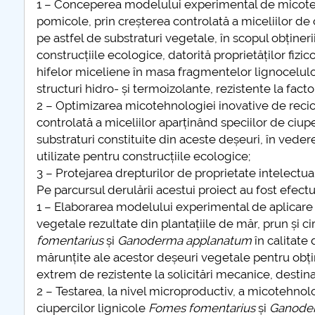
1 – Conceperea modelului experimental de micotehno
pomicole, prin creșterea controlată a miceliilor de 
COMUNICAT Eveniment de
pe astfel de substraturi vegetale, în scopul obținer
informare și promovare a
construcțiile ecologice, datorită proprietăților fiz
ofertei educaționale
hifelor miceliene în masa fragmentelor lignoceluloz
universitare la Colegiul
structuri hidro- și termoizolante, rezistente la fact
Teoretic „Ion Cantacuzino”
2 – Optimizarea micotehnologiei inovative de reci
Piteşti 26.03.2026
controlată a miceliilor aparținând speciilor de ciup
COMUNICAT Eveniment de
substraturi constituite din aceste deșeuri, în veder
informare �...
utilizate pentru construcțiile ecologice;
3 – Protejarea drepturilor de proprietate intelectua
mai multe informatii...
Pe parcursul derulării acestui proiect au fost efectu
1 – Elaborarea modelului experimental de aplicare 
vegetale rezultate din plantațiile de măr, prun și cir
fomentarius
și
Ganoderma applanatum
în calitate
mărunțite ale acestor deșeuri vegetale pentru obți
extrem de rezistente la solicitări mecanice, destina
2 – Testarea, la nivel microproductiv, a micotehnolo
ciupercilor lignicole
Fomes fomentarius
și
Ganode