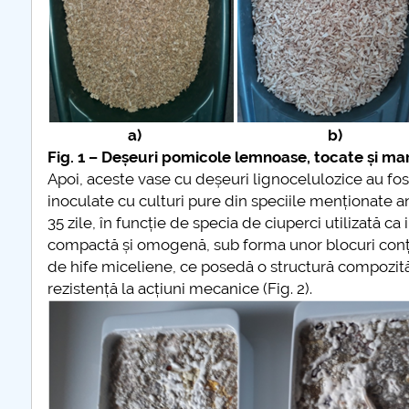
a) b)
Fig. 1 – Deșeuri pomicole lemnoase, tocate și maru
Apoi, aceste vase cu deșeuri lignocelulozice au fost
inoculate cu culturi pure din speciile menționate a
35 zile, în funcție de specia de ciuperci utilizată c
compactă și omogenă, sub forma unor blocuri conți
de hife miceliene, ce posedă o structură compozită i
rezistență la acțiuni mecanice (Fig. 2).