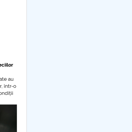
ciilor
ate au
, într-o
ndiții