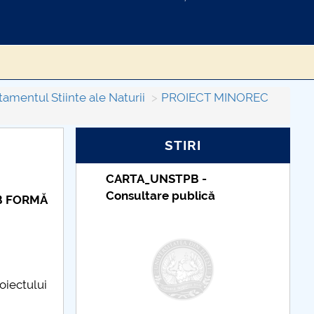
amentul Stiinte ale Naturii
PROIECT MINOREC
STIRI
Taxe de școlarizare
indexate – Centrul
B FORMĂ
Universitar Pitești
oiectului