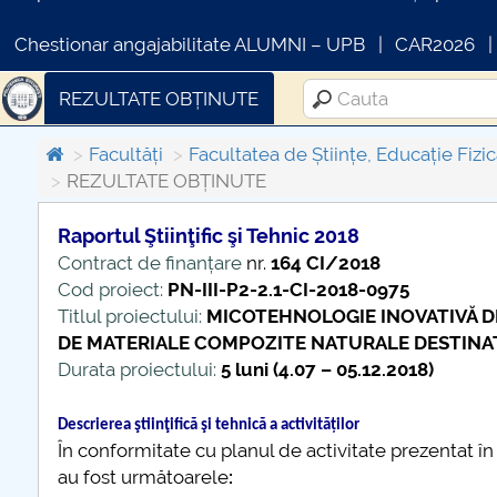
Chestionar angajabilitate ALUMNI – UPB
CAR2026
REZULTATE OBȚINUTE
Facultăți
Facultatea de Științe, Educație Fizic
REZULTATE OBȚINUTE
Raportul Ştiinţific şi Tehnic 2018
Contract de finanțare
nr.
164 CI/2018
COMUNICAT DE PRESA
IN
Cod proiect:
PN-III-P2-2.1-CI-2018-0975
PRIMSTUD 26.03.2026
Titlul proiectului:
MICOTEHNOLOGIE INOVATIVĂ D
DE MATERIALE COMPOZITE NATURALE DESTINA
Durata proiectului:
5 luni (4.07 – 05.12.2018)
Descrierea ştiinţifică şi tehnică a activităților
În conformitate cu planul de activitate prezentat în 
au fost următoarele
: