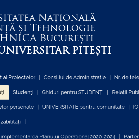
sitatea Națională
nță și Tehnologie
EHNICA
București
NIVERSITAR PITEȘTI
al Proiectelor
Consiliul de Administratie
Nr. de tel
ți
Studenți
Ghiduri pentru STUDENȚI
Relații Pub
elor personale
UNIVERSITATE pentru comunitate
I
zabilități
ind implementarea Planului Operațional 2020-2024
Parte