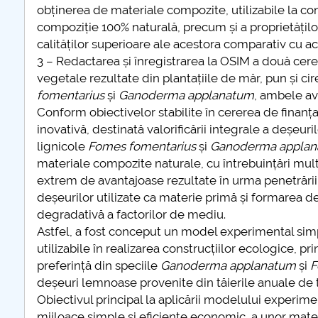
obținerea de materiale compozite, utilizabile la co
compoziție 100% naturală, precum și a proprietăților
calităților superioare ale acestora comparativ cu ac
3 – Redactarea și înregistrarea la OSIM a două cerer
vegetale rezultate din plantațiile de măr, pun și cir
fomentarius
și
Ganoderma applanatum
, ambele av
Conform obiectivelor stabilite în cererea de finan
inovativă, destinată valorificării integrale a deșeur
lignicole
Fomes fomentarius
și
Ganoderma appla
materiale compozite naturale, cu întrebuințări multi
extrem de avantajoase rezultate în urma penetrării
deșeurilor utilizate ca materie primă și formarea de
degradativă a factorilor de mediu.
Astfel, a fost conceput un model experimental simp
utilizabile în realizarea construcțiilor ecologice, p
preferință din speciile
Ganoderma applanatum
și
F
deșeuri lemnoase provenite din tăierile anuale de tr
Obiectivul principal la aplicării modelului experim
mijloace simple și eficiente economic, a unor mate