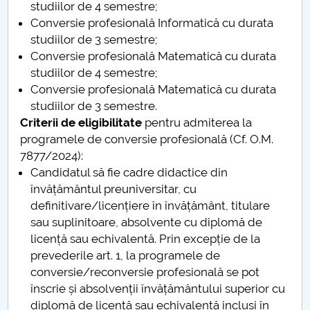
studiilor de 4 semestre;
Conversie profesională Informatică cu durata
PNRR
studiilor de 3 semestre;
Conversie profesională Matematică cu durata
Proiect PRIM STUD
studiilor de 4 semestre;
Conversie profesională Matematică cu durata
Proiect SU-ETIC
studiilor de 3 semestre.
Criterii de eligibilitate
pentru admiterea la
Protecția datelor personale
programele de conversie profesională (Cf. O.M.
7877/2024):
UNIVERSITATE pentru comunitate
Candidatul să fie cadre didactice din
învățământul preuniversitar, cu
IOSUD/CSUD-Doctorate
definitivare/licențiere în învățământ, titulare
sau suplinitoare, absolvente cu diplomă de
Comisie de etica unversitară
licență sau echivalentă. Prin excepție de la
prevederile art. 1, la programele de
Evenimente CUP
conversie/reconversie profesională se pot
înscrie și absolvenții învățământului superior cu
Accesibilitate pentru studenții cu dizabilități
diplomă de licență sau echivalentă incluși în