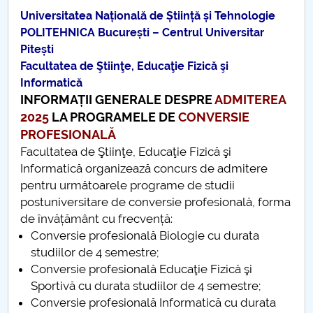
Consiliul de Administratie
Universitatea Națională de Știință și Tehnologie
POLITEHNICA București – Centrul Universitar
Nr. de telefon si adrese Facultăți
Pitești
Facultatea de Ştiinţe, Educaţie Fizică şi
Admitere
Informatică
INFORMAȚII GENERALE DESPRE
ADMITEREA
Români de pretutindeni - ADMITERE
2025
LA PROGRAMELE DE
CONVERSIE
PROFESIONALĂ
Senat
Facultatea de Ştiinţe, Educaţie Fizică şi
Informatică organizează concurs de admitere
Facultăți
pentru următoarele programe de studii
postuniversitare de conversie profesională, forma
Studenți
de învățământ cu frecvență:
Conversie profesională Biologie cu durata
Ghiduri pentru STUDENȚI
studiilor de 4 semestre;
Conversie profesională Educaţie Fizică şi
Relații Publice
Sportivă cu durata studiilor de 4 semestre;
Conversie profesională Informatică cu durata
Relații Internaționale