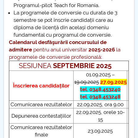
Programul-pilot Teach for Romania.
Raportul Conducerii Centrului Universitar Pitești
La programele de conversie cu durata de 3
privind implementarea Planului Operațional 2020-
semestre se pot înscrie candidații care au
2024
diploma de licență din același domeniu
fundamental cu programul de conversie.
Parteneri CUP
Calendarul
desfăşurării concursului de
admitere
pentru anul universitar
2025-2026
la
Centrul de Consiliere și Orientare în Carieră
programele de conversie profesională:
SESIUNEA
SEPTEMBRIE 2025
Chestionar angajabilitate ALUMNI – UPB
01.09.2025 –
19.09.2025
27.09.2025
CAR2026
Înscrierea candidaților
tel. 0348.453240
tel. 0348.453248
MENIU CANTINA
Comunicarea rezultatelor
22.09.2025, ora 9.00
22.09.2025, orele 10-
ADMITERE LICENȚĂ -FSEFI
Depunerea contestațiilor
15
Comunicarea rezultatelor
ADMITERE MASTER - FSEFI
23.09.2025
finale