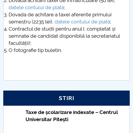
Dovada achitării taxei de înmatriculare (50 lei),
datele contului de plată
;
Dovada de achitare a taxei aferente primului
semestru (2235 lei),
datele contului de plată
;
Contractul de studii pentru anul I, completat și
semnat
e
de candidat disponibilă la secretariatul
facultății);
O fotografie tip buletin.
STIRI
Taxe de școlarizare indexate – Centrul
Universitar Pitești