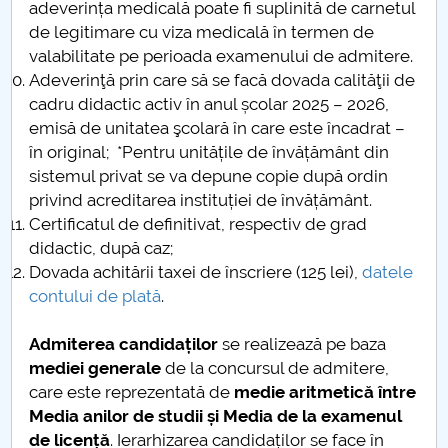
adeverința medicală poate fi suplinită de carnetul
de legitimare cu viza medicală în termen de
valabilitate pe perioada examenului de admitere.
Adeverinţă prin care să se facă dovada calităţii de
cadru didactic activ în anul școlar 2025 – 2026,
emisă de unitatea şcolară în care este încadrat –
în original; *Pentru unitățile de învățământ din
sistemul privat se va depune copie după ordin
privind acreditarea instituției de învățământ.
Certificatul de definitivat, respectiv de grad
didactic, după caz;
Dovada achitării taxei de înscriere (125 lei),
datele
contului de plată
.
Admiterea candidaților
se realizează pe baza
mediei generale
de la concursul de admitere,
care este reprezentată de
medie aritmetică între
Media anilor de studii și Media de la examenul
de licență
. Ierarhizarea candidaților se face în