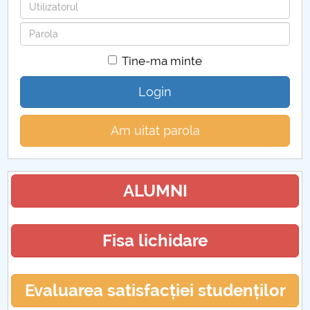
Utilizatorul
Parola
Tine-ma minte
Login
Am uitat parola
ALUMNI
Fisa lichidare
Evaluarea satisfacției studenților