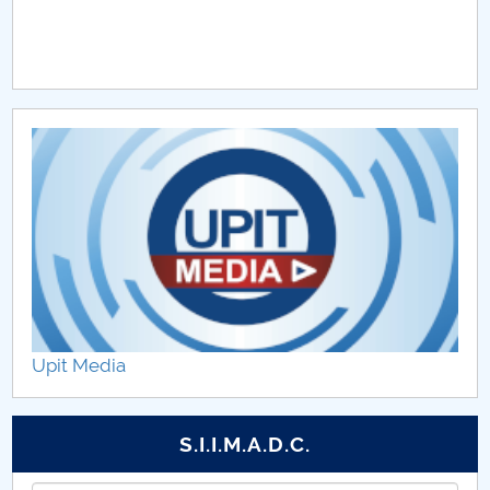
Upit Media
S.I.I.M.A.D.C.