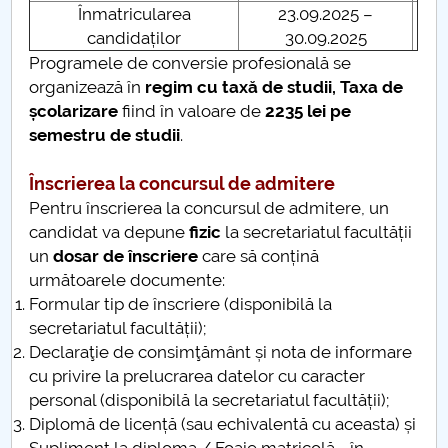
Înmatricularea
23.09.2025 –
Concursul de admitere 2025 la programele de
candidaților
30.09.2025
conversie profesională
Programele de conversie profesională se
organizează în
regim cu taxă de studii, Taxa de
școlarizare
fiind în valoare de
2235 lei pe
semestru de studii
.
Înscrierea la concursul de admitere
Pentru înscrierea la concursul de admitere, un
candidat va depune
fizic
la secretariatul facultății
un
dosar de înscriere
care să conțină
următoarele documente:
Formular tip de înscriere (disponibilă la
secretariatul facultății);
Declaraţie de consimţământ și nota de informare
cu privire la prelucrarea datelor cu caracter
personal (disponibilă la secretariatul facultății);
Diplomă de licență (sau echivalentă cu aceasta) și