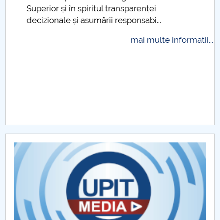
Superior și în spiritul transparenței
Raportul Conducerii Centrului Universitar Pitești
decizionale și asumării responsabi...
privind implementarea Planului Operațional 2020-
2024
mai multe informatii...
Parteneri CUP
Centrul de Consiliere și Orientare în Carieră
Chestionar angajabilitate ALUMNI – UPB
CAR2026
MENIU CANTINA
Propuneri casări mijloace fixe
Propuneri casări obiecte de inventar