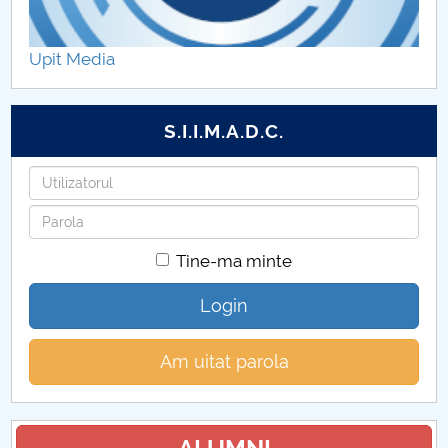
Propuneri casări publicații
Upit Media
S.I.I.M.A.D.C.
Utilizatorul
Parola
Tine-ma minte
Login
Am uitat parola