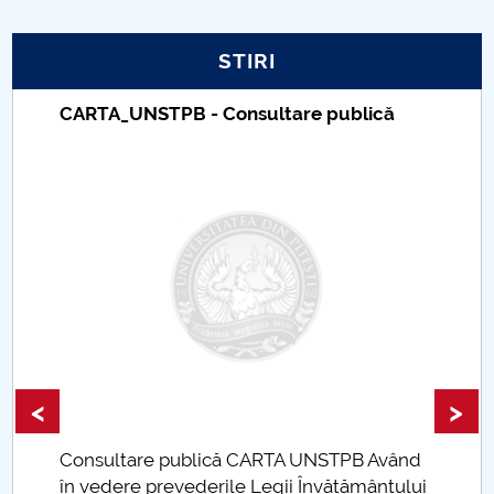
PNRR
STIRI
Proiect PRIM STUD
CARTA_UNSTPB - Consultare publică
Proiect SU-ETIC
Protecția datelor personale
UNIVERSITATE pentru comunitate
IOSUD/CSUD-Doctorate
Comisie de etica unversitară
<
>
Evenimente CUP
Consultare publică CARTA UNSTPB Având
Accesibilitate pentru studenții cu dizabilități
.
în vedere prevederile Legii Învățământului