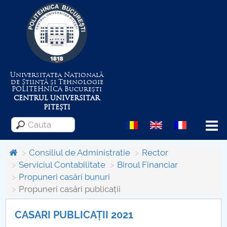
Universitatea Națională
de Știință și Tehnologie
POLITEHNICA
București
CENTRUL UNIVERSITAR
PITEȘTI
Menu
Consiliul de Administratie
Rector
Serviciul Contabilitate
Biroul Financiar
Propuneri casări bunuri
Despre Universitate
Propuneri casări publicații
Centrul de Management al Proiectelor
CASARI PUBLICAȚII 2021