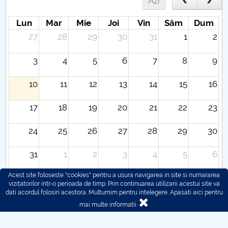
Azi
Lun
Mar
Mie
Joi
Vin
Sâm
Dum
27
28
29
30
31
1
2
3
4
5
6
7
8
9
10
11
12
13
14
15
16
17
18
19
20
21
22
23
24
25
26
27
28
29
30
31
1
2
3
4
5
6
Acest site foloseste "cookies" pentru a usura navigarea in site si numararea
vizitatorilor intr-o perioada de timp. Prin continuarea utilizarii acestui site va
dati acordul folosiri acestora. Multumim pentru intelegere.
Apasati aici pentru
mai multe informatii.