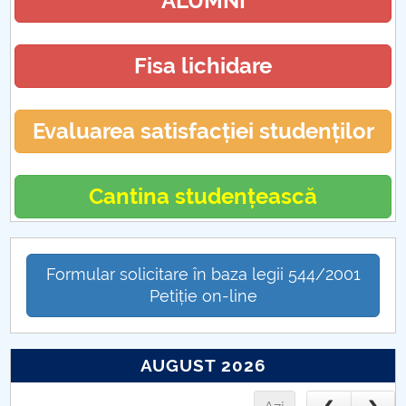
ALUMNI
Fisa lichidare
Evaluarea satisfacției studenților
Cantina studențească
Formular solicitare în baza legii 544/2001
Petiție on-line
AUGUST 2026