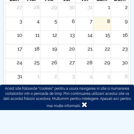
27
28
29
30
31
1
2
3
4
5
6
7
8
9
10
11
12
13
14
15
16
17
18
19
20
21
22
23
24
25
26
27
28
29
30
31
1
2
3
4
5
6
Acest site foloseste "cookies" pentru a usura navigarea in site si numararea
vizitatorilor intr-o perioada de timp. Prin continuarea utilizarii acestui site va
dati acordul folosiri acestora. Multumim pentru intelegere.
Apasati aici pentru
mai multe informatii.