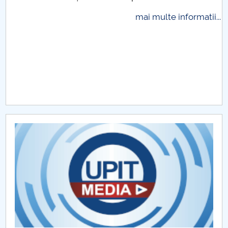
Raportul Conducerii Centrului Universitar Pitești
mai multe informatii...
privind implementarea Planului Operațional 2020-
2024
Parteneri CUP
Centrul de Consiliere și Orientare în Carieră
Chestionar angajabilitate ALUMNI – UPB
CAR2026
MENIU CANTINA
Proiecte de cercetare ştiinţifică 2018
Proiecte de cercetare ştiinţifică 2017