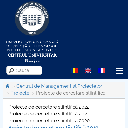
Universitatea Națională
de Știință și Tehnologie
POLITEHNICA
București
CENTRUL UNIVERSITAR
PITEȘTI
Menu
Centrul de Management al Proiectelor
Proiecte
Proiecte de cercetare ştiinţifică
Despre Universitate
Proiecte de cercetare științifică 2022
Proiecte de cercetare științifică 2021
Centrul de Management al Proiectelor
Proiecte de cercetare științifică 2020
Proiecte de cercetare ştiinţifică 2019