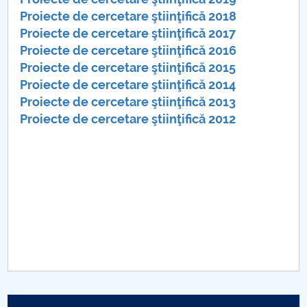
Consiliul de Administratie
Proiecte de cercetare ştiinţifică 2018
Proiecte de cercetare ştiinţifică 2017
Nr. de telefon si adrese Facultăți
Proiecte de cercetare ştiinţifică 2016
Admitere
Proiecte de cercetare ştiinţifică 2015
Proiecte de cercetare ştiinţifică 2014
Români de pretutindeni - ADMITERE
Proiecte de cercetare ştiinţifică 2013
Proiecte de cercetare ştiinţifică 2012
Senat
Facultăți
Studenți
Ghiduri pentru STUDENȚI
Relații Publice
Relații Internaționale