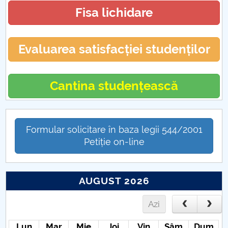
Fisa lichidare
Evaluarea satisfacției studenților
Cantina studențească
Formular solicitare în baza legii 544/2001
Petiție on-line
AUGUST 2026
Azi
Lun
Mar
Mie
Joi
Vin
Sâm
Dum