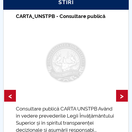
STIRI
PNRR
CARTA_UNSTPB - Consultare publică
Proiect PRIM STUD
Proiect SU-ETIC
Protecția datelor personale
UNIVERSITATE pentru comunitate
IOSUD/CSUD-Doctorate
<
>
Comisie de etica unversitară
Consultare publică CARTA UNSTPB Având
Evenimente CUP
.
în vedere prevederile Legii Învățământului
Superior și în spiritul transparenței
Accesibilitate pentru studenții cu dizabilități
decizionale și asumării responsabi...