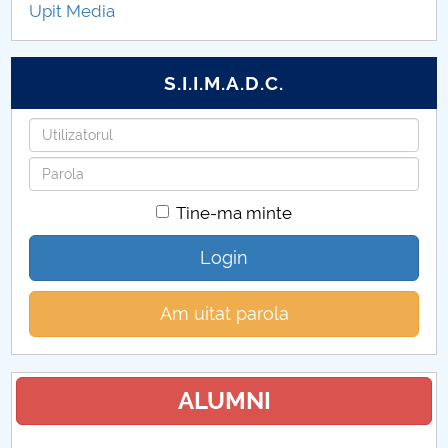
Upit Media
Proiecte de cercetare ştiinţifică 2016
Proiecte de cercetare ştiinţifică 2015
S.I.I.M.A.D.C.
Proiecte de cercetare ştiinţifică 2014
Utilizatorul
Parola
Proiecte de cercetare ştiinţifică 2013
Tine-ma minte
Proiecte de cercetare ştiinţifică 2012
Login
Proiecte de cercetare ştiinţifică 2019
Am uitat parola
ALUMNI