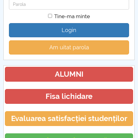
Parola
Tine-ma minte
Login
Am uitat parola
ALUMNI
Fisa lichidare
Evaluarea satisfacției studenților