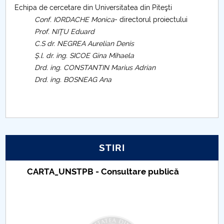
Echipa de cercetare din Universitatea din Piteşti
Raportul Conducerii Centrului Universitar Pitești
Conf. IORDACHE Monica
- directorul proiectului
privind implementarea Planului Operațional 2020-
Prof. NIŢU Eduard
2024
C.S dr.
NEGREA Aurelian Denis
Ş.l. dr. ing. SICOE Gina Mihaela
Parteneri CUP
Drd. ing. CONSTANTIN
Marius
Adrian
Drd. ing. BOSNEAG Ana
Centrul de Consiliere și Orientare în Carieră
Chestionar angajabilitate ALUMNI – UPB
CAR2026
STIRI
MENIU CANTINA
Taxe de școlarizare indexate – Centrul
Universitar Pitești
Etape şi activităţi
Diseminare rezultate