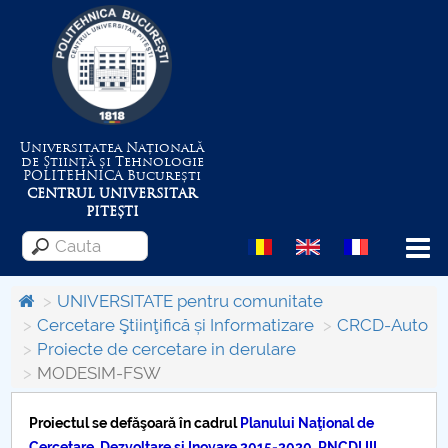
Universitatea Națională
de Știință și Tehnologie
POLITEHNICA
București
CENTRUL UNIVERSITAR
PITEȘTI
Menu
UNIVERSITATE pentru comunitate
Cercetare Ştiinţifică și Informatizare
CRCD-Auto
Proiecte de cercetare in derulare
Despre Universitate
MODESIM-FSW
Centrul de Management al Proiectelor
Proiectul se defăşoară în cadrul
Planului Naţional de
Cercetare, Dezvoltare şi Inovare 2015-2020, PNCDI III