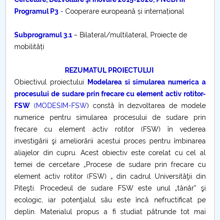
Consiliul de Administratie
Programul P3
-
Cooperare europeană și internațional
Nr. de telefon si adrese Facultăți
Subprogramul 3.1
– Bilateral/multilateral, Proiecte de
mobilități
Admitere
REZUMATUL PROIECTULUI
Români de pretutindeni - ADMITERE
Obiectivul proiectului
Modelarea si simularea numerica a
procesului de sudare prin frecare cu element activ rotitor-
Senat
FSW
(MODESIM-FSW
) constă în dezvoltarea de modele
numerice pentru simularea procesului de sudare prin
Facultăți
frecare cu element activ rotitor (FSW) în vederea
investigării şi ameliorării acestui proces pentru îmbinarea
Studenți
aliajelor din cupru. Acest obiectiv este corelat cu cel al
temei de cercetare „Procese de sudare prin frecare cu
Ghiduri pentru STUDENȚI
element activ rotitor (FSW) „ din cadrul Universităţii din
Piteşti. Procedeul de sudare FSW este unul „tânăr” şi
Relații Publice
ecologic, iar potenţialul său este încă nefructificat pe
deplin. Materialul propus a fi studiat pătrunde tot mai
Relații Internaționale