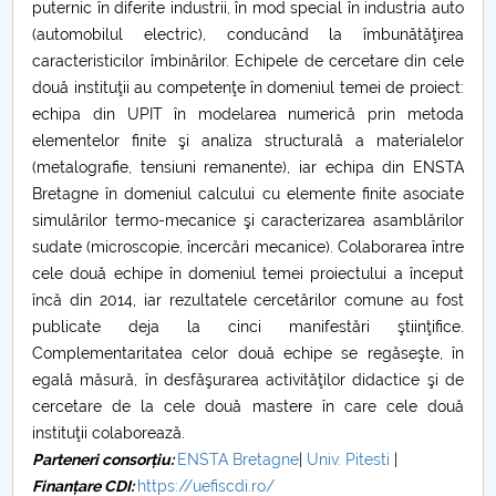
puternic în diferite industrii, ȋn mod special ȋn industria auto
(automobilul electric), conducând la îmbunătăţirea
PNRR
caracteristicilor ȋmbinărilor. Echipele de cercetare din cele
două instituţii au competenţe în domeniul temei de proiect:
Proiect PRIM STUD
echipa din UPIT în modelarea numerică prin metoda
elementelor finite şi analiza structurală a materialelor
Proiect SU-ETIC
(metalografie, tensiuni remanente), iar echipa din ENSTA
Bretagne în domeniul calcului cu elemente finite asociate
Protecția datelor personale
simulărilor termo-mecanice şi caracterizarea asamblărilor
sudate (microscopie, încercări mecanice). Colaborarea între
UNIVERSITATE pentru comunitate
cele două echipe în domeniul temei proiectului a început
încă din 2014, iar rezultatele cercetărilor comune au fost
IOSUD/CSUD-Doctorate
publicate deja la cinci manifestări ştiinţifice.
Complementaritatea celor două echipe se regăseşte, în
Comisie de etica unversitară
egală măsură, în desfăşurarea activităţilor didactice şi de
cercetare de la cele două mastere în care cele două
Evenimente CUP
instituţii colaborează.
Parteneri consorțiu:
ENSTA Bretagne
|
Univ. Pitesti
|
Accesibilitate pentru studenții cu dizabilități
Finanțare CDI
:
https://uefiscdi.ro/