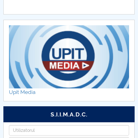
Upit Media
S.I.I.M.A.D.C.
Utilizatorul