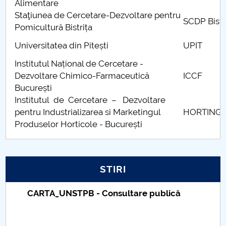
Alimentare
Staţiunea de Cercetare-Dezvoltare pentru
PNRR
SCDP Bistr
Pomicultură Bistrița
Proiect PRIM STUD
Universitatea din Pitești
UPIT
Institutul Național de Cercetare -
Proiect SU-ETIC
Dezvoltare Chimico-Farmaceutică
ICCF
București
Protecția datelor personale
Institutul de Cercetare – Dezvoltare
pentru Industrializarea si Marketingul
HORTING
UNIVERSITATE pentru comunitate
Produselor Horticole - București
IOSUD/CSUD-Doctorate
Comisie de etica unversitară
STIRI
Evenimente CUP
Taxe de școlarizare indexate – Centrul
Universitar Pitești
Accesibilitate pentru studenții cu dizabilități