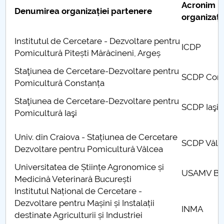
Consiliul de Administratie
Acronim
Denumirea organizației partenere
organizați
Nr. de telefon si adrese Facultăți
Institutul de Cercetare - Dezvoltare pentru
ICDP
Admitere
Pomicultură Pitești Mărăcineni, Argeș
Staţiunea de Cercetare-Dezvoltare pentru
Români de pretutindeni - ADMITERE
SCDP Cons
Pomicultură Constanța
Senat
Staţiunea de Cercetare-Dezvoltare pentru
SCDP Iaşi
Pomicultură Iaşi
Facultăți
Univ. din Craiova - Stațiunea de Cercetare
SCDP Vâlc
Studenți
Dezvoltare pentru Pomicultură Vâlcea
Universitatea de Științe Agronomice și
Ghiduri pentru STUDENȚI
USAMV Buc
Medicină Veterinară București
Institutul Național de Cercetare -
Relații Publice
Dezvoltare pentru Mașini și Instalații
INMA
destinate Agriculturii și Industriei
Relații Internaționale