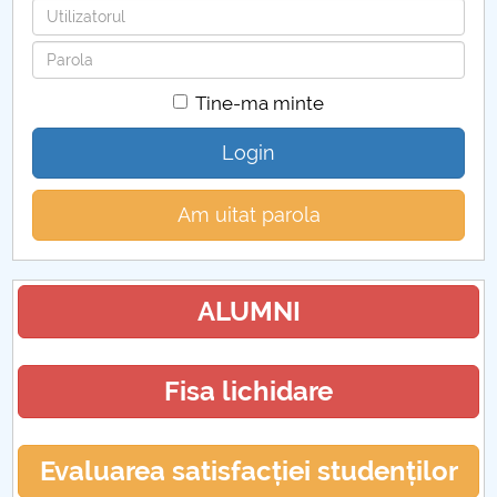
Utilizatorul
Parola
Tine-ma minte
Login
Am uitat parola
ALUMNI
Fisa lichidare
Evaluarea satisfacției studenților