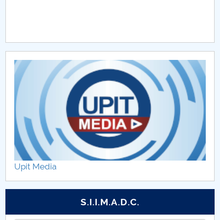
Etape şi activităţi PC1
Diseminare rezultate PC1
Galerie foto
Anunturi
Colaboratori UPIT
Contact
Upit Media
S.I.I.M.A.D.C.