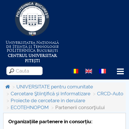
Universitatea Națională
de Știință și Tehnologie
POLITEHNICA
București
CENTRUL UNIVERSITAR
PITEȘTI
Menu
UNIVERSITATE pentru comunitate
Cercetare Ştiinţifică și Informatizare
CRCD-Auto
Proiecte de cercetare in derulare
Despre Universitate
ECOTEHNOPOM
Partenerii consorţiului
Centrul de Management al Proiectelor
Organizațiile partenere în consorțiu: