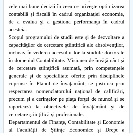
cele mai bune decizii în ceea ce priveşte optimizarea
Raportul Conducerii Centrului Universitar Pitești
contabilă şi fiscală în cadrul organizaţiei economie,
privind implementarea Planului Operațional 2020-
de a evalua şi a gestiona performanţa în cadrul
2024
acesteia.
Scopul programului de studii este şi de dezvoltare a
Parteneri CUP
capacităţilor de cercetare ştiintifică ale absolvenţilor,
Centrul de Consiliere și Orientare în Carieră
inclusiv în vederea accesului lor la studiile doctorale
în domeniul Contabilitate. Misiunea de învăţământ şi
Chestionar angajabilitate ALUMNI – UPB
de cercetare ştiinţifică asumată, prin competenţele
generale şi de specialitate oferite prin disciplinele
CAR2026
cuprinse în Planul de învăţământ, se justifică prin
respectarea nomenclatorului naţional de calificări,
MENIU CANTINA
precum şi a cerinţelor pe piaţa forţei de muncă şi se
raportează la obiectivele de învăţământ şi de
Planuri de învăţământ
cercetare ştiinţifică şi profesionale.
Departamentul de Finanţe, Contabilitate şi Economie
al Facultăţii de Ştiinţe Economice şi Drept a