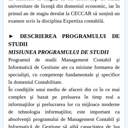
universitare de licenţă din domeniul economic, iar în
PNRR
primul an de stagiu derulat la CECCAR să susțină un
examen scris la disciplina Expertiza contabilă.
Proiect PRIM STUD
► DESCRIEREA PROGRAMULUI DE
Proiect SU-ETIC
STUDII
MISIUNEA PROGRAMULUI DE STUDII
Protecția datelor personale
Programul de studii Management Contabil şi
UNIVERSITATE pentru comunitate
Informatică de Gestiune are ca misiune formarea de
specialişti, cu competenţe fundamentale şi specifice
IOSUD/CSUD-Doctorate
în domeniul Contabilitate.
În condiţiile unui mediu de afaceri din ce în ce mai
Comisie de etica unversitară
complex şi bazat pe preluarea în timp real a
informaţiilor şi prelucrarea lor cu mijloace moderne
Evenimente CUP
de tehnologia informaţiilor, este important ca
absolvenţii programului de Management Contabil şi
Accesibilitate pentru studenții cu dizabilități
Informatică de Gestiune să aibă capacitatea de lua