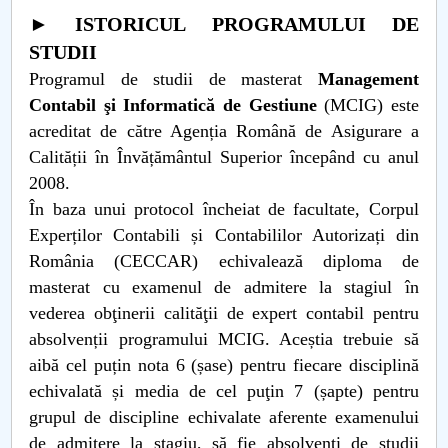
Consiliul de Administratie
► ISTORICUL PROGRAMULUI DE
Nr. de telefon si adrese Facultăți
STUDII
Programul de studii de masterat
Management
Admitere
Contabil şi Informatică de Gestiune
(MCIG) este
acreditat de către Agenția Română de Asigurare a
Români de pretutindeni - ADMITERE
Calității în Învățământul Superior începând cu anul
2008.
Senat
În baza unui protocol încheiat de facultate, Corpul
Experților Contabili și Contabililor Autorizați din
Facultăți
România (CECCAR) echivalează diploma de
masterat cu examenul de admitere la stagiul în
Studenți
vederea obţinerii calităţii de expert contabil pentru
absolvenții programului MCIG. Aceștia trebuie să
Ghiduri pentru STUDENȚI
aibă cel puțin nota 6 (șase) pentru fiecare disciplină
Relații Publice
echivalată și media de cel puţin 7 (șapte) pentru
grupul de discipline echivalate aferente examenului
Relații Internaționale
de admitere la stagiu, să fie absolvenţi de studii