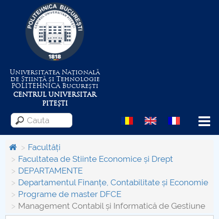
Universitatea Națională
de Știință și Tehnologie
POLITEHNICA
București
CENTRUL UNIVERSITAR
PITEȘTI
Menu
Facultăți
Facultatea de Stiinte Economice și Drept
DEPARTAMENTE
Despre Universitate
Departamentul Finanțe, Contabilitate și Economie
Programe de master DFCE
Centrul de Management al Proiectelor
Management Contabil și Informatică de Gestiune