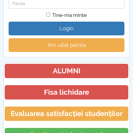
Parola
Tine-ma minte
Login
Am uitat parola
ALUMNI
Fisa lichidare
Evaluarea satisfacției studenților