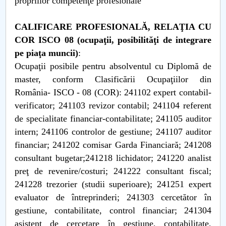
propriilor competenţe profesionale
CALIFICARE PROFESIONALĂ, RELAŢIA CU
COR ISCO 08 (ocupaţii, posibilităţi de integrare
pe piaţa muncii)
:
Ocupaţii posibile pentru absolventul cu Diplomă de
master, conform Clasificării Ocupaţiilor din
România- ISCO - 08 (COR): 241102 expert contabil-
verificator; 241103 revizor contabil; 241104 referent
de specialitate financiar-contabilitate; 241105 auditor
intern; 241106 controlor de gestiune; 241107 auditor
financiar; 241202 comisar Garda Financiară; 241208
consultant bugetar;241218 lichidator; 241220 analist
preţ de revenire/costuri; 241222 consultant fiscal;
241228 trezorier (studii superioare); 241251 expert
evaluator de întreprinderi; 241303 cercetător în
gestiune, contabilitate, control financiar; 241304
asistent de cercetare în gestiune, contabilitate,