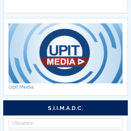
Upit Media
S.I.I.M.A.D.C.
Utilizatorul