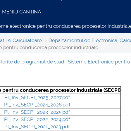
MENIU CANTINA
eme electronice pentru conducerea proceselor industrial
tii si Calculatoare
Departamentul de Electronica, Calcul
e pentru conducerea proceselor industriale
 oferite de programul de studii Sisteme Electronice pentru
INFORMATII ACTE STUDII
CARTA_UN
Consultar
e pentru conducerea proceselor industriale (SECPI)
Pl_Inv_SECPI_2025_2027.pdf
Pl_Inv_SECPI_2024_2026.pdf
Pl_Inv_SECPI_2023_2025.pdf
Pl_Inv_SECPI_2022_2024.pdf
Pl_Inv_SECPI_2021_2023.pdf