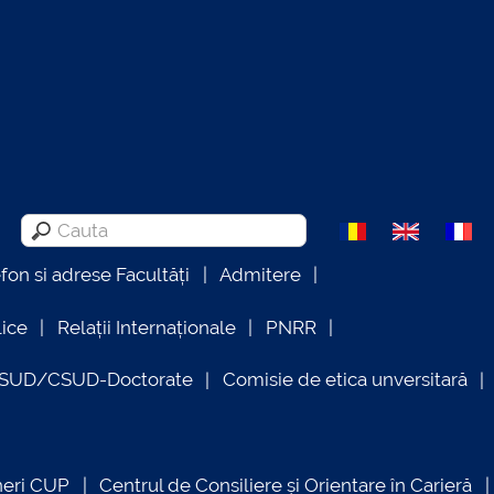
efon si adrese Facultăți
Admitere
lice
Relații Internaționale
PNRR
OSUD/CSUD-Doctorate
Comisie de etica unversitară
neri CUP
Centrul de Consiliere și Orientare în Carieră