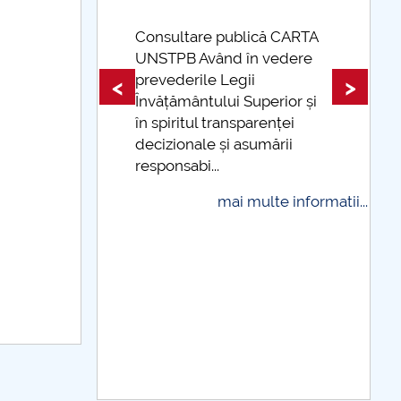
 publică CARTA
ând în vedere
Taxe de școlarizare
e Legii
indexate Taxele se pot plăti
<
>
lui Superior și
și cu cardul
transparenței
mai multe informat
 și asumării
..
mai multe informatii...