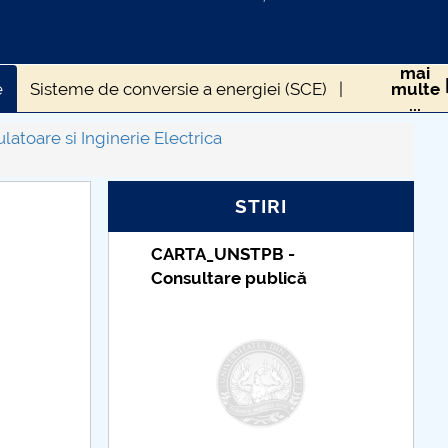
mai
e
Sisteme de conversie a energiei (SCE)
multe
...
atoare si Inginerie Electrica
STIRI
STPB -
Taxe de școlarizare
e publică
indexate – Centrul
Universitar Pitești