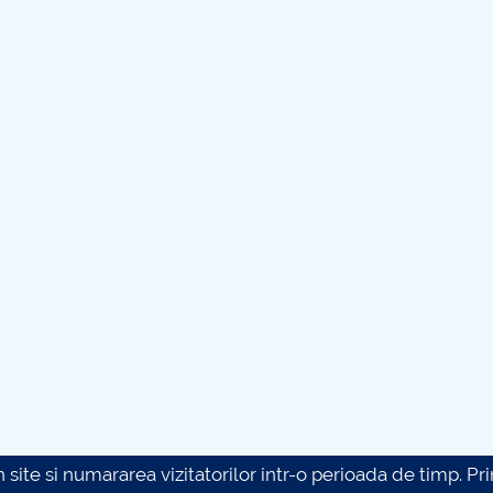
site si numararea vizitatorilor intr-o perioada de timp. Prin 