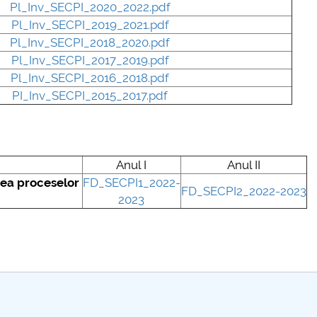
Pl_Inv_SECPI_2020_2022.pdf
mai multe informatii...
Pl_Inv_SECPI_2019_2021.pdf
Consultare
Pl_Inv_SECPI_2018_2020.pdf
UNSTPB Av
Pl_Inv_SECPI_2017_2019.pdf
prevederil
Pl_Inv_SECPI_2016_2018.pdf
Învățământu
PI_Inv_SECPI_2015_2017.pdf
în spiritul 
decizionale
responsabi.
Anul I
Anul II
.
ea proceselor
FD_SECPI1_2022-
FD_SECPI2_2022-2023
2023