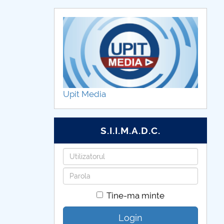
Upit Media
S.I.I.M.A.D.C.
Utilizatorul
Parola
Tine-ma minte
Login