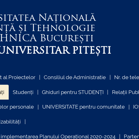
sitatea Națională
nță și Tehnologie
EHNICA
București
NIVERSITAR PITEȘTI
al Proiectelor
Consiliul de Administratie
Nr. de tel
ți
Studenți
Ghiduri pentru STUDENȚI
Relații Pub
elor personale
UNIVERSITATE pentru comunitate
I
zabilități
ind implementarea Planului Operațional 2020-2024
Parte