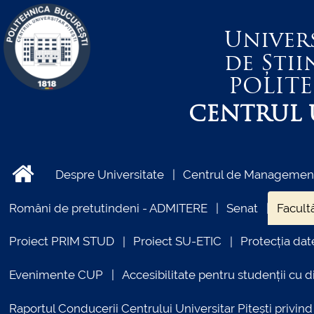
Univer
de Știi
POLIT
CENTRUL U
Despre Universitate
Centrul de Management 
Români de pretutindeni - ADMITERE
Senat
Facultă
Proiect PRIM STUD
Proiect SU-ETIC
Protecția dat
Evenimente CUP
Accesibilitate pentru studenții cu di
Raportul Conducerii Centrului Universitar Pitești priv