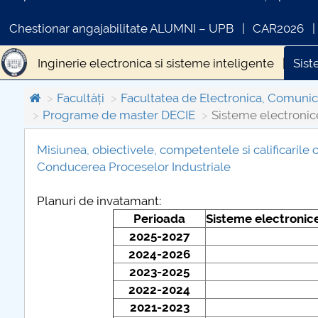
Chestionar angajabilitate ALUMNI – UPB
CAR2026
Inginerie electronica si sisteme inteligente
Sist
Facultăți
Facultatea de Electronica, Comunica
Programe de master DECIE
Sisteme electronic
Misiunea, obiectivele, competentele si calificarile
Conducerea Proceselor Industriale
COMUNICAT DE PRESA
PRIMSTUD 26.03.2026
Planuri de invatamant:
Perioada
Sisteme electronic
2025-2027
2024-2026
2023-2025
2022-2024
2021-2023