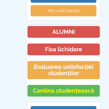
Am uitat parola
ALUMNI
Fisa lichidare
Evaluarea satisfacției
studenților
Cantina studențească