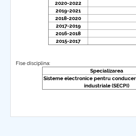
2020-2022
2019-2021
COMUNICAT Eveniment de
2018-2020
informare și promovare a
2017-2019
ofertei educaționale
2016-2018
universitare la Colegiul
2015-2017
Teoretic „Ion Cantacuzino”
Piteşti 26.03.2026
COMUNICAT Eveniment de
Fise disciplina:
informare �...
Specializarea
mai multe informatii..
Sisteme electronice pentru conducer
industriale (SECPI)