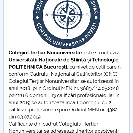
Consiliul de Administratie
Nr. de telefon si adrese Facultăți
Admitere
Români de pretutindeni - ADMITERE
Colegiul Terțiar Nonuniversitar
este structură a
Senat
Universității Naționale de Știință și Tehnologie
POLITEHNICA București
, cu nivel de calificare 5,
Facultăți
conform Cadrului Naţional al Calificărilor (CNC).
Colegiul Terțiar Nonuniversitar se autorizează în
Studenți
anul 2018, prin Ordinul MEN nr. 3689/ 14.05.2018
pentru 6 domenii, 13 calificări profesionale, iar în
Ghiduri pentru STUDENȚI
anul 2019 se autorizează încă 1 domeniu cu 2
calificări profesionale prin Ordinul MEN nr. 4382
Relații Publice
din 03.07.2019
Calificările din cadrul Colegiului Terțiar
Relații Internaționale
Nonuniversitar se adresează tinerilor absolvenți