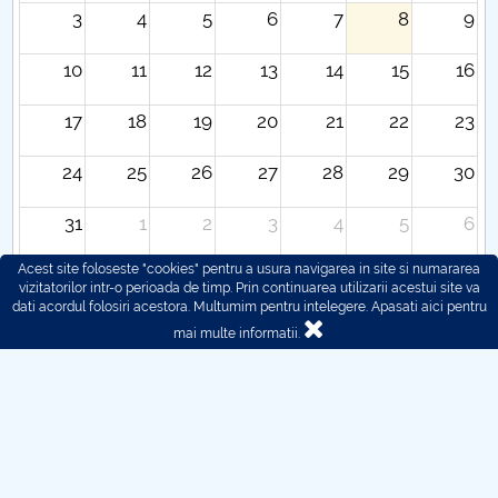
3
4
5
6
7
8
9
10
11
12
13
14
15
16
17
18
19
20
21
22
23
24
25
26
27
28
29
30
31
1
2
3
4
5
6
Acest site foloseste "cookies" pentru a usura navigarea in site si numararea
vizitatorilor intr-o perioada de timp. Prin continuarea utilizarii acestui site va
dati acordul folosiri acestora. Multumim pentru intelegere.
Apasati aici pentru
mai multe informatii.
© 2016 - 2026 POLITEHNICA București - Centrul
Universitar Pitești
Pentru probleme legate de functionarea site-ului ne puteti