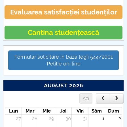
Evaluarea satisfacției studenților
Cantina studențească
Formular solicitare în baza legii 544/2001
Petiție on-line
AUGUST 2026
Azi
Lun
Mar
Mie
Joi
Vin
Sâm
Dum
27
28
29
30
31
1
2