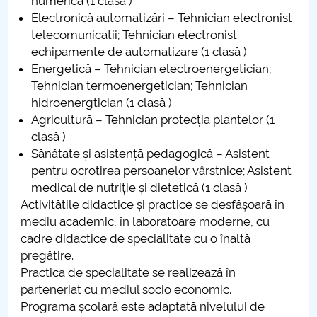
numerică (1 clasă )
Electronică automatizări – Tehnician electronist
Raportul Conducerii Centrului Universitar Pitești
telecomunicații; Tehnician electronist
privind implementarea Planului Operațional 2020-
echipamente de automatizare (1 clasă )
2024
Energetică – Tehnician electroenergetician;
Tehnician termoenergetician; Tehnician
Parteneri CUP
hidroenergtician (1 clasă )
Agricultură – Tehnician protecția plantelor (1
Centrul de Consiliere și Orientare în Carieră
clasă )
Sănătate și asistență pedagogică – Asistent
Chestionar angajabilitate ALUMNI – UPB
pentru ocrotirea persoanelor vârstnice; Asistent
medical de nutriție și dietetică (1 clasă )
CAR2026
Activitățile didactice și practice se desfășoară în
mediu academic, în laboratoare moderne, cu
MENIU CANTINA
cadre didactice de specialitate cu o înaltă
pregătire.
Descriere
Practica de specialitate se realizează în
parteneriat cu mediul socio economic.
Conducere
Programa școlară este adaptată nivelului de