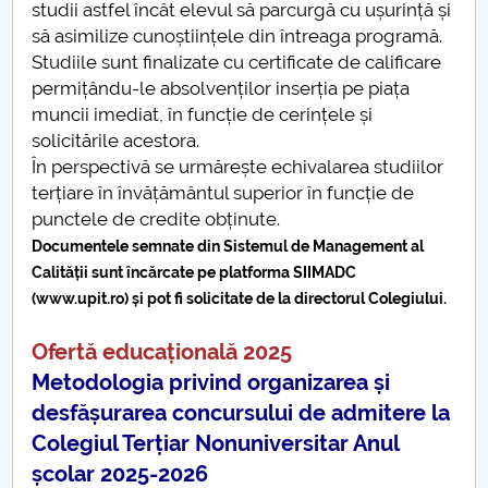
studii astfel încât elevul să parcurgă cu ușurință și
Structură
să asimilize cunoștiințele din întreaga programă.
Studiile sunt finalizate cu certificate de calificare
Concurs
permițându-le absolvenților inserția pe piața
muncii imediat, în funcție de cerințele și
Admitere 2026-2027
solicitările acestora.
În perspectivă se urmărește echivalarea studiilor
Comisia de evaluare și asigurarea calității
terțiare în învățământul superior în funcție de
punctele de credite obținute.
Regulamente/Metodologii/Proceduri
Documentele semnate din Sistemul de Management al
COLEGTER-UPIT
Calității sunt încărcate pe platforma SIIMADC
(www.upit.ro) și pot fi solicitate de la directorul Colegiului.
Contact COLEGTER-UPIT
Ofertă educațională 2025
Evenimente CTN
Metodologia privind organizarea și
desfășurarea concursului de admitere la
Proiect PNRR
Colegiul Terțiar Nonuniversitar Anul
școlar 2025-2026