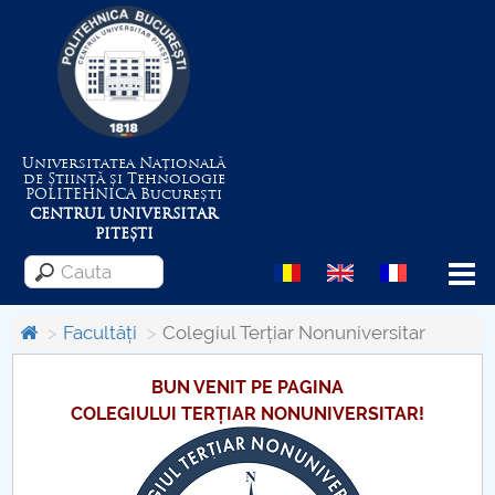
Universitatea Națională
de Știință și Tehnologie
POLITEHNICA
București
CENTRUL UNIVERSITAR
PITEȘTI
Menu
Facultăți
Colegiul Terțiar Nonuniversitar
Despre Universitate
BUN VENIT PE PAGINA
COLEGIULUI TERȚIAR NONUNIVERSITAR!
Centrul de Management al Proiectelor