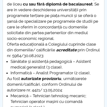
de liceu
cu sau fără diplomă de bacalaureat
. Se
PNRR
are în vedere deschiderea universității prin
programele terțiare pe piața muncii și se oferă o
Proiect PRIM STUD
șansă de specializare pe programele de studii pe
care le oferim în concordanță cu domeniile
solicitate din partea partenerilor din mediul
Proiect SU-ETIC
socio-economic regional.
Oferta educațională a Colegiului cuprinde clase
Protecția datelor personale
din domeniile/ calificările
acreditate
prin Ordinul
nr. 5964/30.08.2023:
UNIVERSITATE pentru comunitate
Sănătate și asistență pedagogică – Asistent
medical generalist (3 clase),
IOSUD/CSUD-Doctorate
Informatică – Analist Programator (2 clase),
Au fost
autorizate provizoriu
, următoarele
Comisie de etica unversitară
domenii/calificări, conform Ordinului de
autorizare nr. 4421/ 13.05.2024:
Evenimente CUP
Mecanică – Tehnician tehnolog mecanic;
Tehnician operator mașini cu comandă
Accesibilitate pentru studenții cu dizabilități