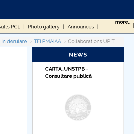
more...
sults PC1
Photo gallery
Announces
 in derulare
TFI PMAIAA
Collaborations UPIT
NEWS
_UNSTPB -
Taxe de școlarizare
tare publică
indexate – Centrul
Universitar Pitești