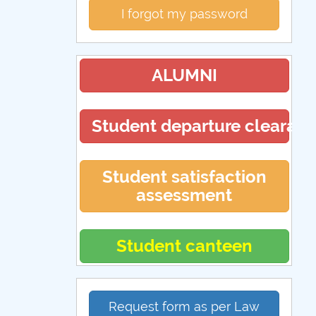
I forgot my password
ALUMNI
Student departure clearan
Student satisfaction
assessment
Student canteen
Request form as per Law