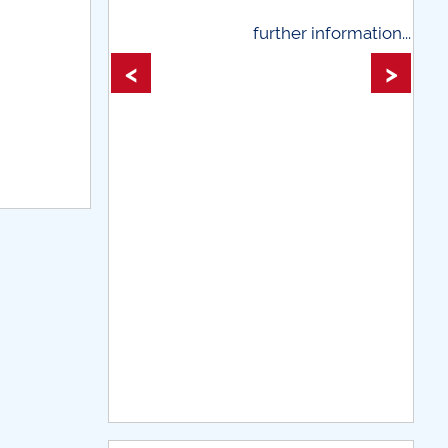
further information...
further infor
<
>