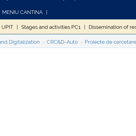
MENIU CANTINA
 UPIT
Stages and activities PC1
Dissemination of re
and Digitalization
CRC&D-Auto
Proiecte de cercetare
INFORMATII ACTE STUDII
CARTA
Consul