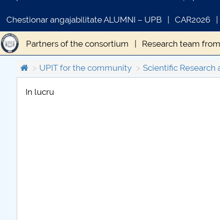
Chestionar angajabilitate ALUMNI – UPB
CAR2026
Partners of the consortium
Research team from
Collaborations UPIT
Contact
UPIT for the community
Scientific Research 
In lucru
COMUNICAT DE PRESA
PRIMSTUD 26.03.2026