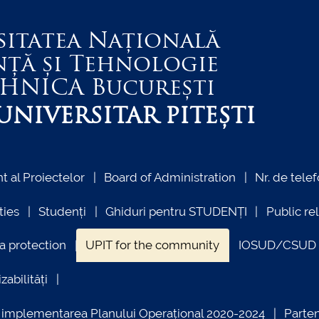
sitatea Națională
nță și Tehnologie
EHNICA
București
NIVERSITAR PITEȘTI
 al Proiectelor
Board of Administration
Nr. de telef
ties
Studenți
Ghiduri pentru STUDENȚI
Public re
a protection
UPIT for the community
IOSUD/CSUD –
zabilități
ind implementarea Planului Operațional 2020-2024
Parte