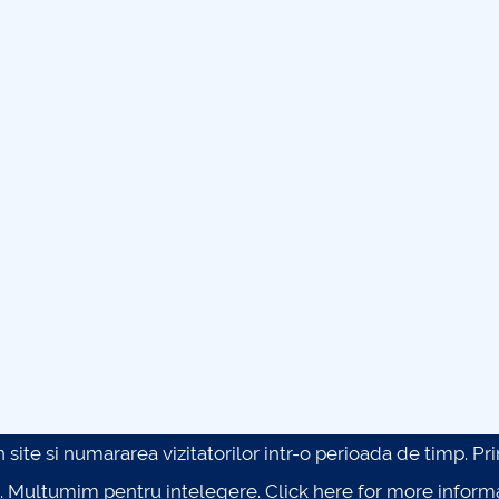
site si numararea vizitatorilor intr-o perioada de timp. Prin 
. Multumim pentru intelegere.
Click here for more inform