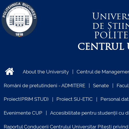
Univer
de Știi
POLIT
CENTRUL U
About the University
Centrul de Management
Români de pretutindeni - ADMITERE
Senate
Facul
Proiect(PRIM STUD)
Proiect SU-ETIC
Personal dat
Evenimente CUP
Accesibilitate pentru studenții cu di
Raportul Conducerii Centrului Universitar Pitești priv