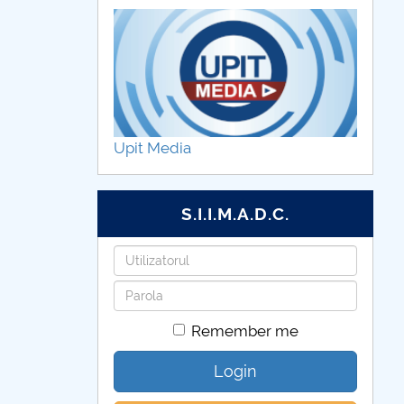
Upit Media
S.I.I.M.A.D.C.
Username
Password
Remember me
Login