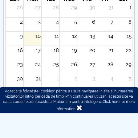
26
27
28
29
30
31
1
2
3
4
5
6
7
8
9
10
11
12
13
14
15
16
17
18
19
20
21
22
23
24
25
26
27
28
29
30
31
1
2
3
4
5
Acest site foloseste "cookies" pentru a usura navigarea in site si numararea
vizitatorilor intr-o perioada de timp. Prin continuarea utilizarii acestui site va
dati acordul folosiri acestora. Multumim pentru intelegere.
Click here for more
information