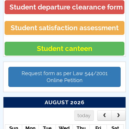
Student departure clearance form
Student satisfaction assessment
Student canteen
Request form as per Law 544/2001
Online Petition
AUGUST 2026
today
Sun
Mon
Tue
Wed
Thu
Fri
Sat