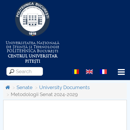
Universitatea Națională
de Știință și Tehnologie
POLITEHNICA
București
CENTRUL UNIVERSITAR
PITEȘTI
Menu
Senate
University Documents
Metodologii Senat 2024-2029
About the University
Centrul de Management al Proiectelor