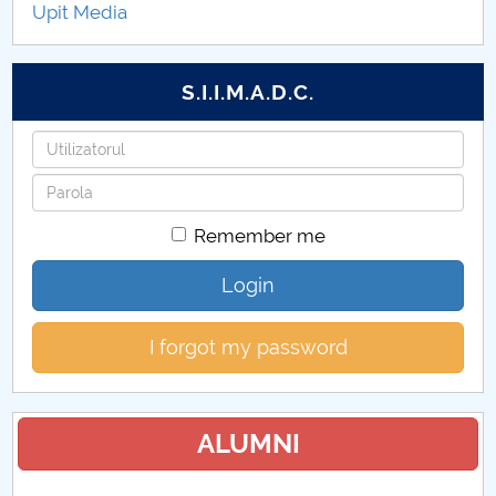
Upit Media
Metodologii Senat 2026
S.I.I.M.A.D.C.
Username
Password
Remember me
Login
I forgot my password
ALUMNI