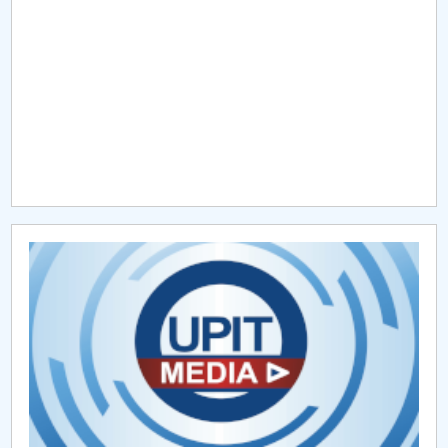
Raportul Conducerii Centrului Universitar Pitești
privind implementarea Planului Operațional 2020-
2024
Parteneri CUP
Centrul de Consiliere și Orientare în Carieră
Chestionar angajabilitate ALUMNI – UPB
CAR2026
MENIU CANTINA
Metodologii Senat 2024
Metodologii Senat 2025