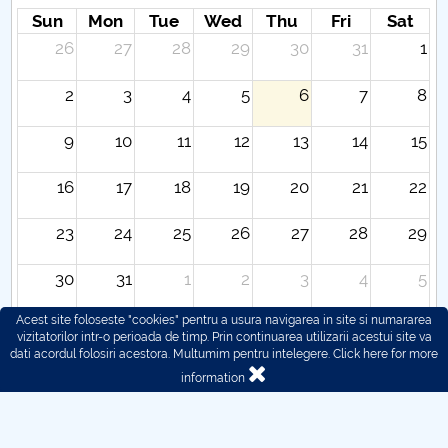
Sun
Mon
Tue
Wed
Thu
Fri
Sat
26
27
28
29
30
31
1
2
3
4
5
6
7
8
9
10
11
12
13
14
15
16
17
18
19
20
21
22
23
24
25
26
27
28
29
30
31
1
2
3
4
5
Acest site foloseste "cookies" pentru a usura navigarea in site si numararea
vizitatorilor intr-o perioada de timp. Prin continuarea utilizarii acestui site va
dati acordul folosiri acestora. Multumim pentru intelegere.
Click here for more
information