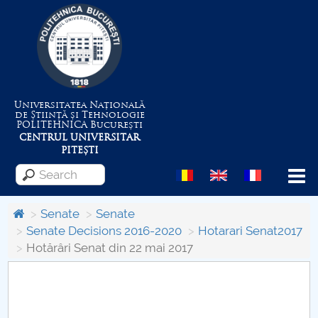
Universitatea Națională
de Știință și Tehnologie
POLITEHNICA
București
CENTRUL UNIVERSITAR
PITEȘTI
Menu
Senate
Senate
Senate Decisions 2016-2020
Hotarari Senat2017
Hotărâri Senat din 22 mai 2017
About the University
Centrul de Management al Proiectelor