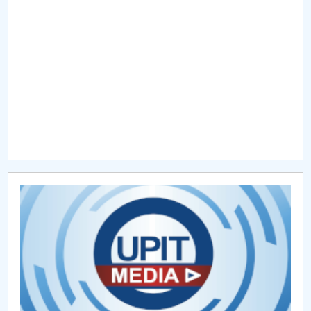
Raportul Conducerii Centrului Universitar Pitești
privind implementarea Planului Operațional 2020-
2024
Parteneri CUP
Centrul de Consiliere și Orientare în Carieră
Chestionar angajabilitate ALUMNI – UPB
CAR2026
MENIU CANTINA
Hotarari Senat din 30 octombrie 2017
Hotarari Senat 13 iulie 2017