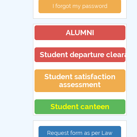
I forgot my password
ALUMNI
Student departure clearan
Student satisfaction
assessment
Student canteen
Request form as per Law