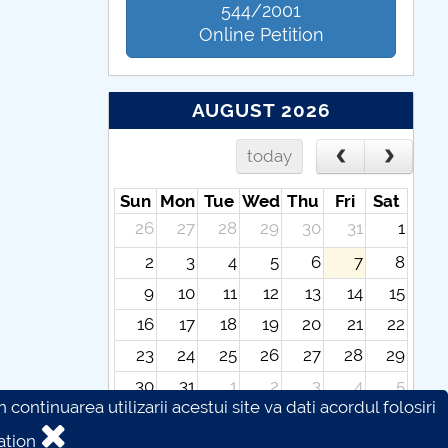
544/2001
Online Petition
AUGUST 2026
today
Sun
Mon
Tue
Wed
Thu
Fri
Sat
26
27
28
29
30
31
1
2
3
4
5
6
7
8
9
10
11
12
13
14
15
16
17
18
19
20
21
22
23
24
25
26
27
28
29
30
31
1
2
3
4
5
continuarea utilizarii acestui site va dati acordul folosiri
ation