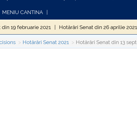
MENIU CANTINA
 din 19 februarie 2021
Hotărâri Senat din 26 aprilie 202
din 30 iunie 2021
Hotărâri SEnat din 26 iulie 2021
Hot
cisions
Hotărâri Senat 2021
Hotărâri Senat din 13 sep
 Senat din 30 septembrie 2021
Hotărâri Senat din 11 oc
INFORMATII ACTE STUDII
CARTA
Senat din 6 decembrie 2021
Hotărâri Senat din 20 dece
Consul