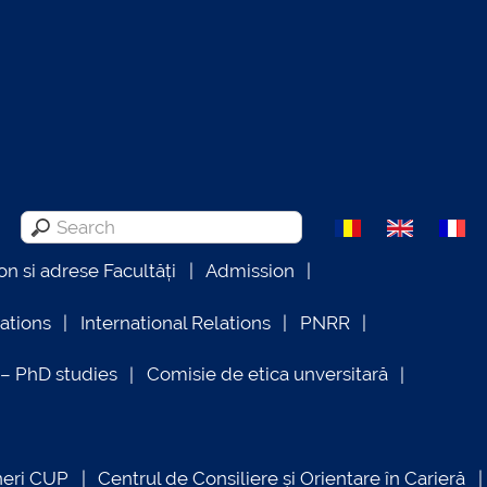
on si adrese Facultăți
Admission
lations
International Relations
PNRR
 PhD studies
Comisie de etica unversitară
neri CUP
Centrul de Consiliere și Orientare în Carieră