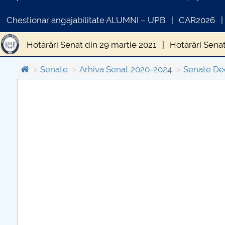
Chestionar angajabilitate ALUMNI – UPB
CAR2026
Hotărâri Senat din 29 martie 2021
Hotărâri Senat
Hotărâri Senat din 28 iunie 2021
Hotărâre Senat 
Senate
Arhiva Senat 2020-2024
Senate De
Hotărâri Senat din 20 septembrie 2021
Hotărâri
COMUNICAT DE PRESA
Hotărâri Senat din 25 octombrie 2021
Hotărâri 
PRIMSTUD 26.03.2026
Hotărâri Senat din 25 ianuarie 2021