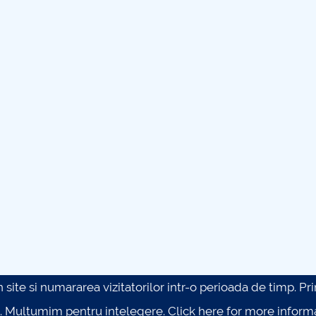
site si numararea vizitatorilor intr-o perioada de timp. Prin 
. Multumim pentru intelegere.
Click here for more inform