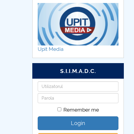
Upit Media
S.I.I.M.A.D.C.
Username
Password
Remember me
Login