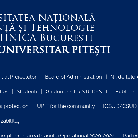
sitatea Națională
nță și Tehnologie
EHNICA
București
NIVERSITAR PITEȘTI
 al Proiectelor
Board of Administration
Nr. de telef
ties
Studenți
Ghiduri pentru STUDENȚI
Public re
a protection
UPIT for the community
IOSUD/CSUD –
zabilități
ind implementarea Planului Operațional 2020-2024
Parte