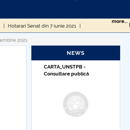
more...
1
Hotarari Senat din 7 iunie 2021
ărâri Senat din 13 septembrie 2021
tembrie 2021
NEWS
tombrie 2021
Hotărâri Senat din 29 octombrie 2021
_UNSTPB -
Taxe de școlarizare
mbrie 2021
Hotărâri Senat din 27 decembrie 2021
tare publică
indexate – Centrul
Universitar Pitești