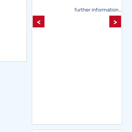
further information...
further infor
<
>