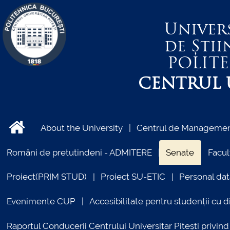
Univer
de Știi
POLIT
CENTRUL U
About the University
Centrul de Management
Români de pretutindeni - ADMITERE
Senate
Facul
Proiect(PRIM STUD)
Proiect SU-ETIC
Personal dat
Evenimente CUP
Accesibilitate pentru studenții cu di
Raportul Conducerii Centrului Universitar Pitești priv