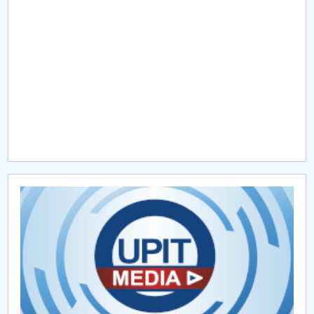
Raportul Conducerii Centrului Universitar Pitești
privind implementarea Planului Operațional 2020-
2024
Parteneri CUP
Centrul de Consiliere și Orientare în Carieră
Chestionar angajabilitate ALUMNI – UPB
CAR2026
MENIU CANTINA
Proiecte PEO
Proiecte Erasmus+