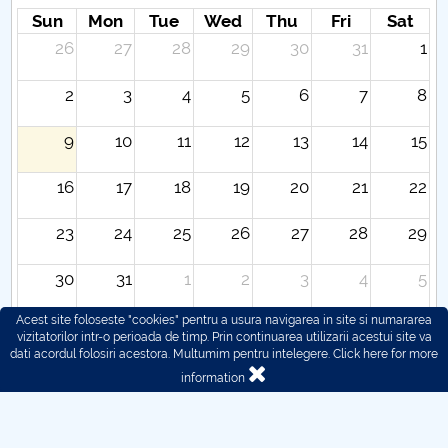
Sun
Mon
Tue
Wed
Thu
Fri
Sat
26
27
28
29
30
31
1
2
3
4
5
6
7
8
9
10
11
12
13
14
15
16
17
18
19
20
21
22
23
24
25
26
27
28
29
30
31
1
2
3
4
5
Acest site foloseste "cookies" pentru a usura navigarea in site si numararea
vizitatorilor intr-o perioada de timp. Prin continuarea utilizarii acestui site va
dati acordul folosiri acestora. Multumim pentru intelegere.
Click here for more
information