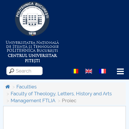
Universitatea Națională
de Știință și Tehnologie
POLITEHNICA
București
CENTRUL UNIVERSITAR
PITEȘTI
Menu
Faculties
Faculty of Theology, Letters, History and Arts
Management FTLIA
Proiec
About the University
Centrul de Management al Proiectelor