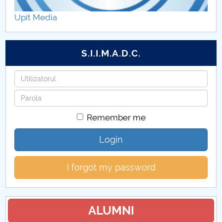
Upit Media
S.I.I.M.A.D.C.
Username
Password
Remember me
Login
I forgot my password
ALUMNI