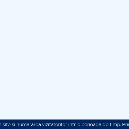
site si numararea vizitatorilor intr-o perioada de timp. Prin 