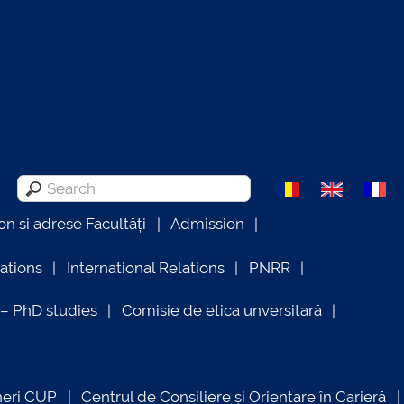
on si adrese Facultăți
Admission
lations
International Relations
PNRR
 PhD studies
Comisie de etica unversitară
neri CUP
Centrul de Consiliere și Orientare în Carieră