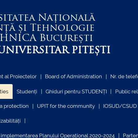
sitatea Națională
nță și Tehnologie
EHNICA
București
NIVERSITAR PITEȘTI
 al Proiectelor
Board of Administration
Nr. de telef
ties
Studenți
Ghiduri pentru STUDENȚI
Public re
a protection
UPIT for the community
IOSUD/CSUD –
zabilități
ind implementarea Planului Operațional 2020-2024
Parte