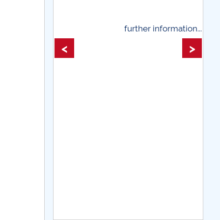
rther information...
further information...
<
>