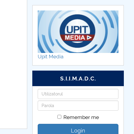
Upit Media
S.I.I.M.A.D.C.
Username
Password
Remember me
Login