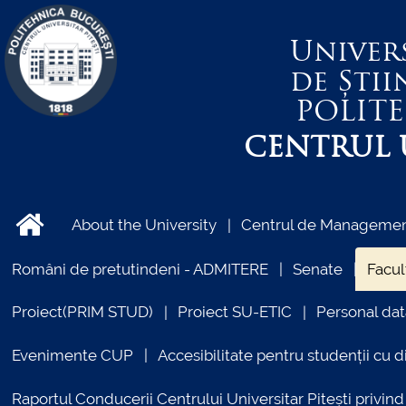
Univer
de Știi
POLIT
CENTRUL U
About the University
Centrul de Management
Români de pretutindeni - ADMITERE
Senate
Facul
Proiect(PRIM STUD)
Proiect SU-ETIC
Personal dat
Evenimente CUP
Accesibilitate pentru studenții cu di
Raportul Conducerii Centrului Universitar Pitești priv