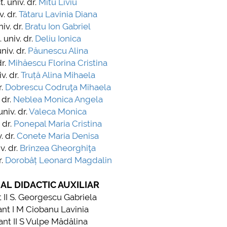
t. univ. dr.
Mitu Liviu
v. dr.
Tătaru Lavinia Diana
further information...
niv. dr.
Bratu Ion Gabriel
fu
 univ. dr.
Deliu Ionica
niv. dr.
Păunescu Alina
dr.
Mihăescu Florina Cristina
v. dr.
Truță Alina Mihaela
r.
Dobrescu Codruţa Mihaela
 dr.
Neblea Monica Angela
univ. dr.
Valeca Monica
 dr.
Ponepal Maria Cristina
. dr.
Conete Maria Denisa
v. dr.
Brînzea Gheorghiţa
.
Dorobăț Leonard Magdalin
AL DIDACTIC AUXILIAR
 II S. Georgescu Gabriela
nt I M Ciobanu Lavinia
nt II S Vulpe Mădălina