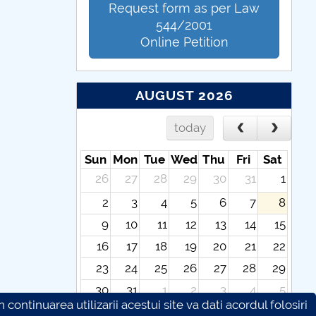
Request form as per Law
544/2001
Online Petition
AUGUST 2026
today
Sun
Mon
Tue
Wed
Thu
Fri
Sat
26
27
28
29
30
31
1
2
3
4
5
6
7
8
9
10
11
12
13
14
15
16
17
18
19
20
21
22
23
24
25
26
27
28
29
30
31
1
2
3
4
5
continuarea utilizarii acestui site va dati acordul folosiri