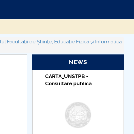
l Facultăţii de Știinţe, Educaţie Fizică şi Informatică
NEWS
B -
Taxe de școlarizare
lică
indexate – Centrul
Universitar Pitești