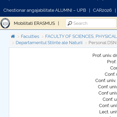
Chestionar angajabilitate ALUMNI – UPB
CAR2026
Mobilitati ERASMUS
Faculties
FACULTY OF SCIENCES, PHYSICA
Departamentul Stiinte ale Naturii
Personal DSN
Prof. univ. d
Prof.
COMUNICAT DE PRESA
Con
PRIMSTUD 26.03.2026
Conf. 
Conf. univ.
Conf. univ
Conf univ
Conf. u
Conf. uni
Lect. uni