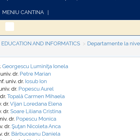
MENIU CANTINA
L EDUCATION AND INFORMATICS
Departamente la nivelu
r.
Georgescu Luminiţa Ionela
 univ. dr.
Petre Marian
INFORMATII ACTE STUDII
CARTA_UNSTP
f. univ. dr.
Iosub Ion
Consultare pub
univ. dr.
Popescu Aurel
 dr.
Topală Carmen Mihaela
. dr.
Vîjan Loredana Elena
. dr.
Soare Liliana Cristina
niv. dr.
Popescu Monica
v. dr.
Şuţan Nicoleta Anca
v. dr.
Bărbuceanu Daniela