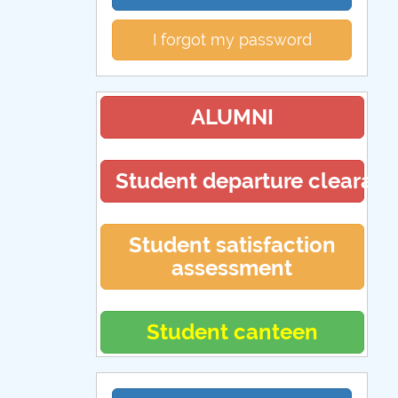
I forgot my password
ALUMNI
Student departure clearan
Student satisfaction
assessment
Student canteen