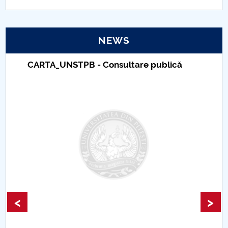
PNRR
NEWS
Proiect(PRIM STUD)
CARTA_UNSTPB - Consultare publică
Proiect SU-ETIC
Personal data protection
UPIT for the community
IOSUD/CSUD – PhD studies
Comisie de etica unversitară
Evenimente CUP
<
>
Accesibilitate pentru studenții cu dizabilități