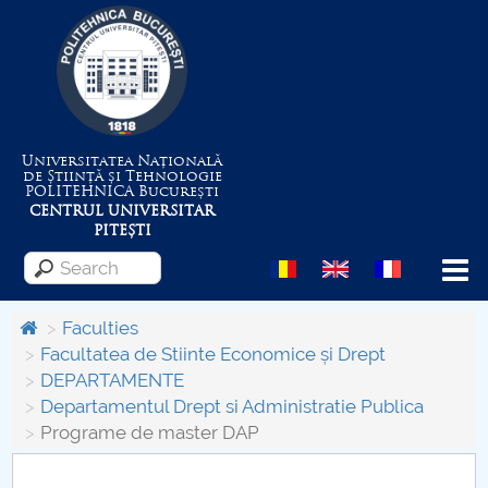
Universitatea Națională
de Știință și Tehnologie
POLITEHNICA
București
CENTRUL UNIVERSITAR
PITEȘTI
Menu
Faculties
Facultatea de Stiinte Economice și Drept
DEPARTAMENTE
About the University
Departamentul Drept si Administratie Publica
Programe de master DAP
Centrul de Management al Proiectelor