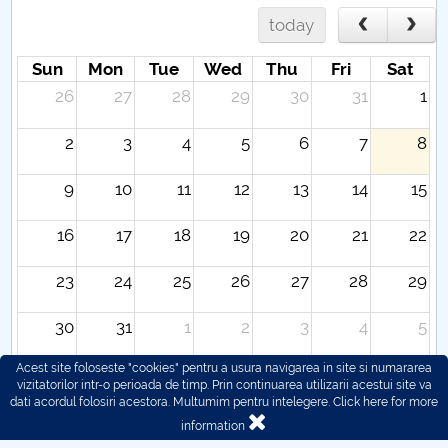
today
Sun
Mon
Tue
Wed
Thu
Fri
Sat
26
27
28
29
30
31
1
2
3
4
5
6
7
8
9
10
11
12
13
14
15
16
17
18
19
20
21
22
23
24
25
26
27
28
29
30
31
1
2
3
4
5
Acest site foloseste "cookies" pentru a usura navigarea in site si numararea
vizitatorilor intr-o perioada de timp. Prin continuarea utilizarii acestui site va
dati acordul folosiri acestora. Multumim pentru intelegere.
Click here for more
information