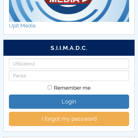
AP in contextul integrarii europene
Upit Media
S.I.I.M.A.D.C.
Username
Password
Remember me
Login
I forgot my password