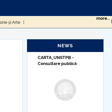
more...
rie și Arte
ți
Evenimente2016
Anunțuri
Useful links
NEWS
_UNSTPB -
Taxe de școlarizare
tare publică
indexate – Centrul
Universitar Pitești