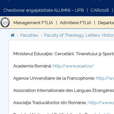
Chestionar angajabilitate ALUMNI – UPB
CAR2026
Management FTLIA
Admitere FTLIA
Departa
Department of Applied Foreign Languages
Doc
Faculties
Faculty of Theology, Letters, Histor
PRIM STUD FTLIA
Ministerul Educaţiei, Cercetării, Tineretului şi Sport
COMUNICAT DE PRESA
PRIMSTUD 26.03.2026
Academia Română:
http://www.acad.ro/
Agence Universitaire de la Francophonie:
http://w
Association Internationale des Langues Étrangères
Asociaţia Traducătorilor din România :
http://www.a