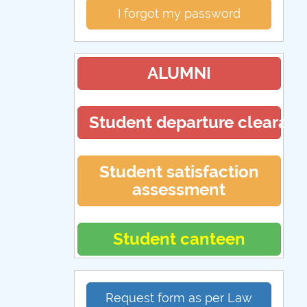
I forgot my password
ALUMNI
Student departure clearan
Student satisfaction
assessment
Student canteen
Request form as per Law