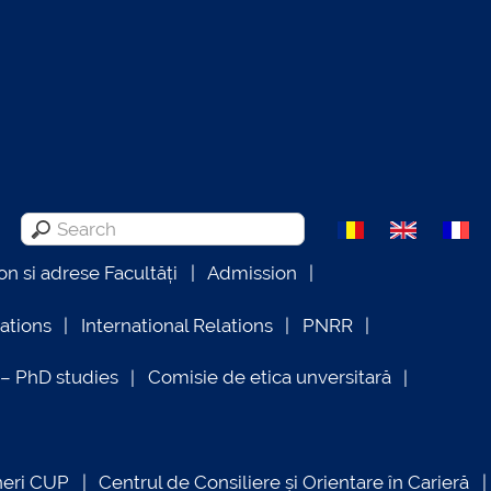
on si adrese Facultăți
Admission
lations
International Relations
PNRR
 PhD studies
Comisie de etica unversitară
neri CUP
Centrul de Consiliere și Orientare în Carieră