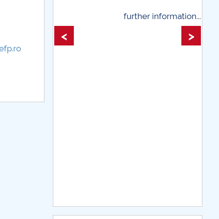
further information...
further infor
<
>
fp.ro