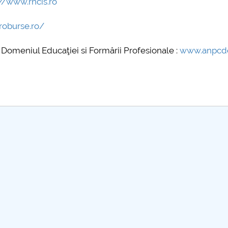
://www.rncis.ro
further information...
n...
roburse.ro/
omeniul Educaţiei si Formării Profesionale :
www.anpcde