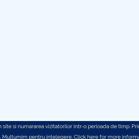
site si numararea vizitatorilor intr-o perioada de timp. Prin 
. Multumim pentru intelegere.
Click here for more inform