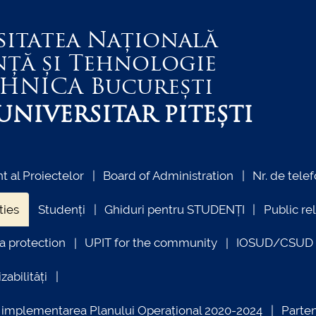
sitatea Națională
nță și Tehnologie
EHNICA
București
NIVERSITAR PITEȘTI
 al Proiectelor
Board of Administration
Nr. de telef
ties
Studenți
Ghiduri pentru STUDENȚI
Public re
a protection
UPIT for the community
IOSUD/CSUD –
zabilități
ind implementarea Planului Operațional 2020-2024
Parte