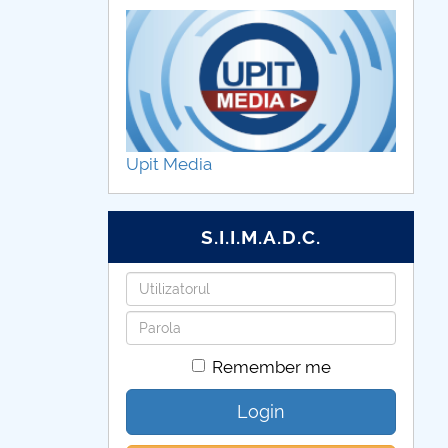
Upit Media
S.I.I.M.A.D.C.
Username
Password
Remember me
Login