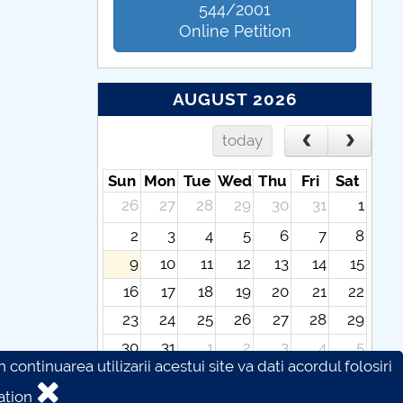
544/2001
Online Petition
AUGUST 2026
today
Sun
Mon
Tue
Wed
Thu
Fri
Sat
26
27
28
29
30
31
1
2
3
4
5
6
7
8
9
10
11
12
13
14
15
16
17
18
19
20
21
22
23
24
25
26
27
28
29
30
31
1
2
3
4
5
continuarea utilizarii acestui site va dati acordul folosiri
ation