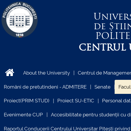
Univer
de Știi
POLIT
CENTRUL U
About the University
Centrul de Management
Români de pretutindeni - ADMITERE
Senate
Facul
Proiect(PRIM STUD)
Proiect SU-ETIC
Personal dat
Evenimente CUP
Accesibilitate pentru studenții cu di
Raportul Conducerii Centrului Universitar Pitești priv