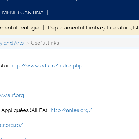
MENIU CANTINA
mentul Teologie
Departamentul Limbă și Literatură, Isto
toral School
Cercetare-Conferințe-Publicații
Studen
y and Arts
Useful links
ului:
http://www.edu.ro/index.php
INFORMATII ACTE STUDII
CARTA
Consul
ww.auf.org
 Appliquées (AILEA) :
http://anlea.org/
tr.org.ro/