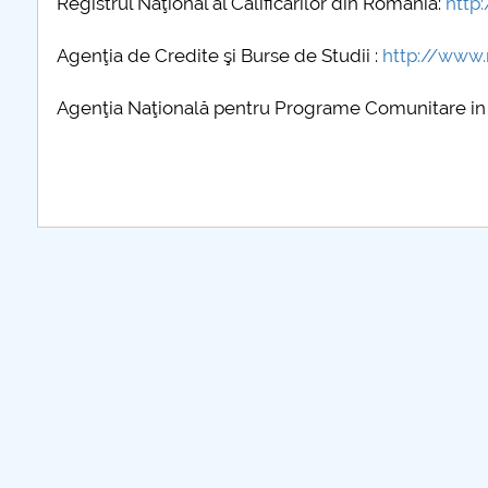
Registrul Naţional al Calificărilor din România:
http
further informatio
Agenţia de Credite şi Burse de Studii :
http://www.
Agenţia Naţională pentru Programe Comunitare in D