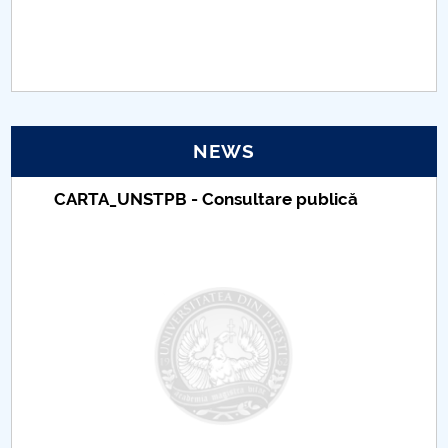
PNRR
Proiect(PRIM STUD)
Proiect SU-ETIC
NEWS
Personal data protection
CARTA_UNSTPB - Consultare publică
UPIT for the community
IOSUD/CSUD – PhD studies
Comisie de etica unversitară
Evenimente CUP
Accesibilitate pentru studenții cu dizabilități