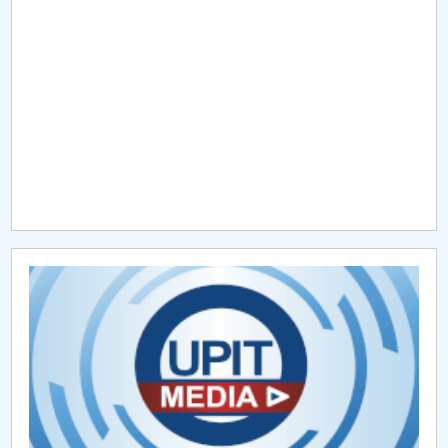
Raportul Conducerii Centrului Universitar Pitești
privind implementarea Planului Operațional 2020-
2024
Parteneri CUP
Centrul de Consiliere și Orientare în Carieră
Chestionar angajabilitate ALUMNI – UPB
CAR2026
MENIU CANTINA
TEME PROPUSE PENTRU LUCRĂRI DE DISERTAȚIE
Documente înscriere examen disertație