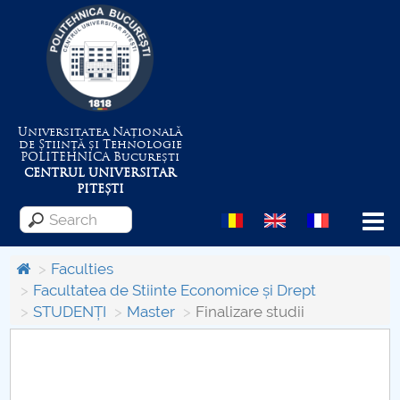
Universitatea Națională
de Știință și Tehnologie
POLITEHNICA
București
CENTRUL UNIVERSITAR
PITEȘTI
Menu
Faculties
Facultatea de Stiinte Economice și Drept
STUDENȚI
Master
Finalizare studii
About the University
Centrul de Management al Proiectelor