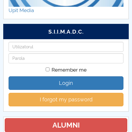
Teme Propuse pentru
Upit Media
S.I.I.M.A.D.C.
Username
Password
Remember me
Login
I forgot my password
ALUMNI