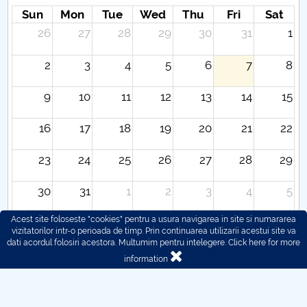
Sun
Mon
Tue
Wed
Thu
Fri
Sat
26
27
28
29
30
31
1
2
3
4
5
6
7
8
9
10
11
12
13
14
15
16
17
18
19
20
21
22
23
24
25
26
27
28
29
30
31
1
2
3
4
5
Acest site foloseste "cookies" pentru a usura navigarea in site si numararea
vizitatorilor intr-o perioada de timp. Prin continuarea utilizarii acestui site va
dati acordul folosiri acestora. Multumim pentru intelegere.
Click here for more
information