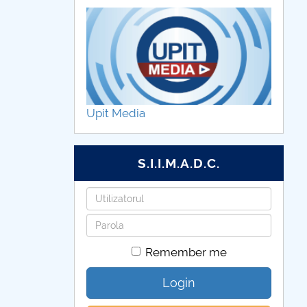
Upit Media
S.I.I.M.A.D.C.
Username
Password
Remember me
Login