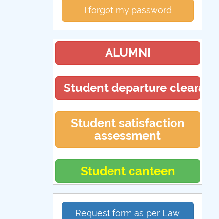
I forgot my password
ALUMNI
Student departure clearan
Student satisfaction
assessment
Student canteen
Request form as per Law