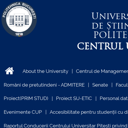
Univer
de Știi
POLIT
CENTRUL U
About the University
Centrul de Management
Români de pretutindeni - ADMITERE
Senate
Facul
Proiect(PRIM STUD)
Proiect SU-ETIC
Personal dat
Evenimente CUP
Accesibilitate pentru studenții cu di
Raportul Conducerii Centrului Universitar Pitești priv