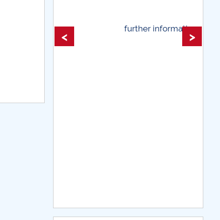
 information...
further information...
<
>