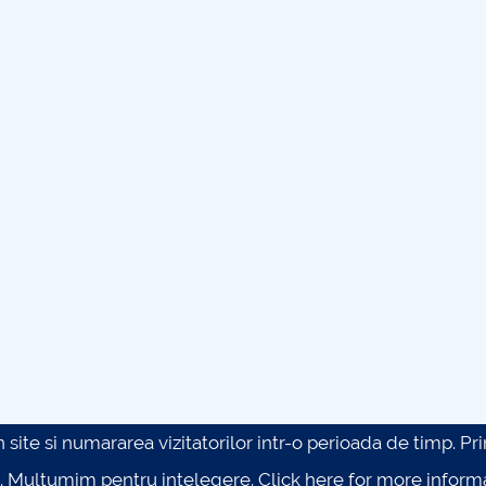
site si numararea vizitatorilor intr-o perioada de timp. Prin 
. Multumim pentru intelegere.
Click here for more inform