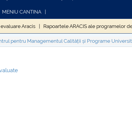
MENIU CANTINA
valuare Aracis
Rapoartele ARACIS ale programelor de
trul pentru Managementul Calității și Programe Universi
FORMATII ACTE STUDII
CARTA_UNSTPB -
valuate
Consultare publică