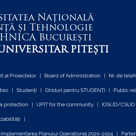
sitatea Națională
nță și Tehnologie
EHNICA
București
NIVERSITAR PITEȘTI
 al Proiectelor
Board of Administration
Nr. de telef
ties
Studenți
Ghiduri pentru STUDENȚI
Public re
a protection
UPIT for the community
IOSUD/CSUD –
zabilități
ind implementarea Planului Operațional 2020-2024
Parte