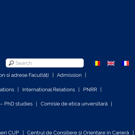
on si adrese Facultăți
Admission
lations
International Relations
PNRR
 PhD studies
Comisie de etica unversitară
neri CUP
Centrul de Consiliere și Orientare în Carieră