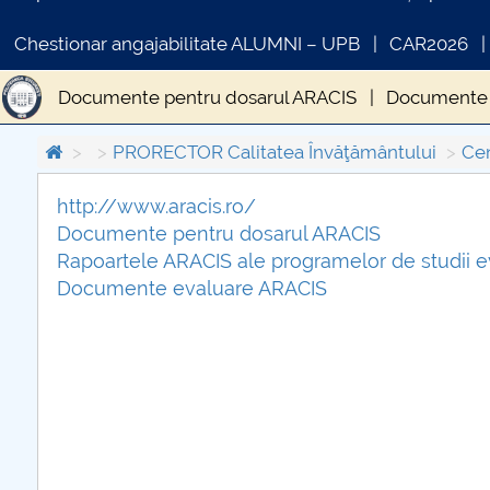
Chestionar angajabilitate ALUMNI – UPB
CAR2026
Documente pentru dosarul ARACIS
Documente e
PRORECTOR Calitatea Învăţământului
Cen
http://www.aracis.ro/
Documente pentru dosarul ARACIS
COMUNICAT DE PRESA
IN
Rapoartele ARACIS ale programelor de studii e
PRIMSTUD 26.03.2026
Documente evaluare ARACIS