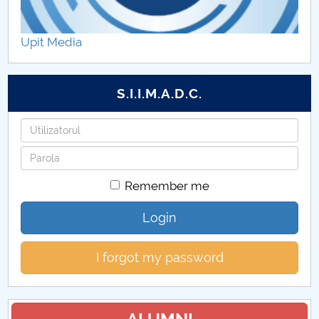
ADMITERE 2024
Upit Media
ADMITERE 2025
Admitere 2026
S.I.I.M.A.D.C.
Username
Password
Remember me
Login
I forgot my password