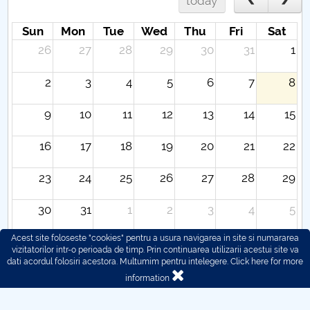
today
Sun
Mon
Tue
Wed
Thu
Fri
Sat
26
27
28
29
30
31
1
2
3
4
5
6
7
8
9
10
11
12
13
14
15
16
17
18
19
20
21
22
23
24
25
26
27
28
29
30
31
1
2
3
4
5
Acest site foloseste "cookies" pentru a usura navigarea in site si numararea
vizitatorilor intr-o perioada de timp. Prin continuarea utilizarii acestui site va
dati acordul folosiri acestora. Multumim pentru intelegere.
Click here for more
information