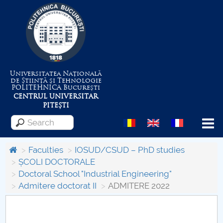
Universitatea Națională
de Știință și Tehnologie
POLITEHNICA
București
CENTRUL UNIVERSITAR
PITEȘTI
Menu
Faculties
IOSUD/CSUD – PhD studies
ȘCOLI DOCTORALE
Doctoral School "Industrial Engineering"
About the University
Admitere doctorat II
ADMITERE 2022
Centrul de Management al Proiectelor