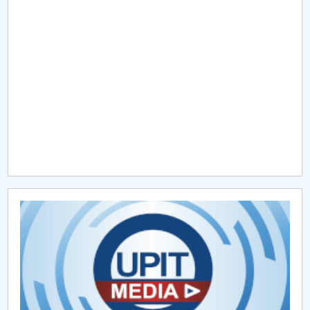
Raportul Conducerii Centrului Universitar Pitești
privind implementarea Planului Operațional 2020-
2024
Parteneri CUP
Centrul de Consiliere și Orientare în Carieră
Chestionar angajabilitate ALUMNI – UPB
CAR2026
MENIU CANTINA
ADMITERE 2022
ADMITERE 2023