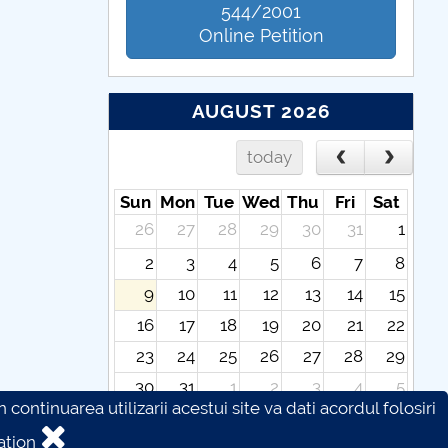
544/2001
Online Petition
AUGUST 2026
today
Sun
Mon
Tue
Wed
Thu
Fri
Sat
26
27
28
29
30
31
1
2
3
4
5
6
7
8
9
10
11
12
13
14
15
16
17
18
19
20
21
22
23
24
25
26
27
28
29
30
31
1
2
3
4
5
continuarea utilizarii acestui site va dati acordul folosiri
ation