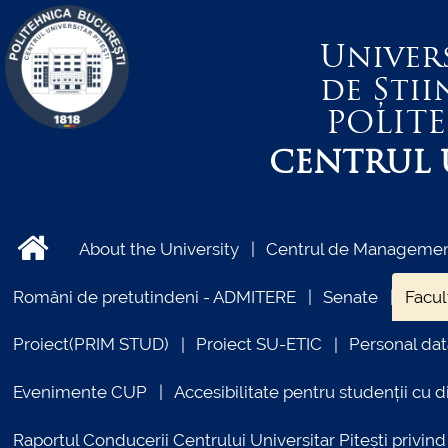
Univer
de Știi
POLIT
CENTRUL U
About the University
Centrul de Management
Români de pretutindeni - ADMITERE
Senate
Facul
Proiect(PRIM STUD)
Proiect SU-ETIC
Personal dat
Evenimente CUP
Accesibilitate pentru studenții cu di
Raportul Conducerii Centrului Universitar Pitești priv