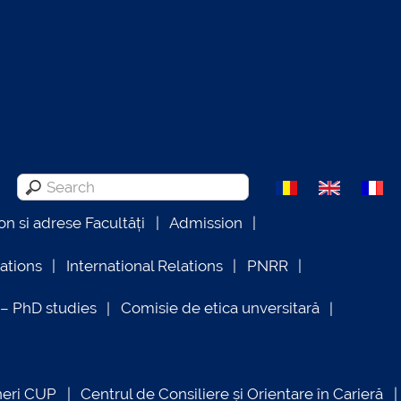
on si adrese Facultăți
Admission
lations
International Relations
PNRR
 PhD studies
Comisie de etica unversitară
neri CUP
Centrul de Consiliere și Orientare în Carieră