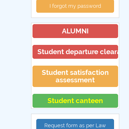
I forgot my password
ALUMNI
Student departure clearan
Student satisfaction
assessment
Student canteen
Request form as per Law