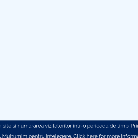
site si numararea vizitatorilor intr-o perioada de timp. Prin 
. Multumim pentru intelegere.
Click here for more inform