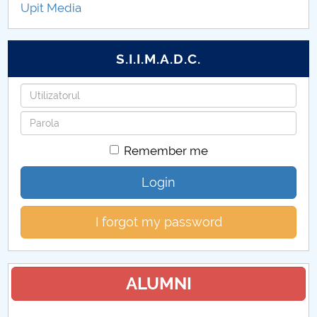
Upit Media
Admitere Doctorate 2021
O nouă sesiune de admitere la doctorat 2020 (doar
S.I.I.M.A.D.C.
cu taxă)
Username
Admitere doctorate 2020
Password
Admitere 2018
Remember me
Admitere doctorate 2017
Login
I forgot my password
ALUMNI