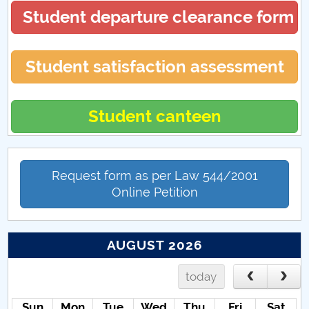
Student departure clearance form
Student satisfaction assessment
Student canteen
Request form as per Law 544/2001
Online Petition
AUGUST 2026
today
Sun
Mon
Tue
Wed
Thu
Fri
Sat