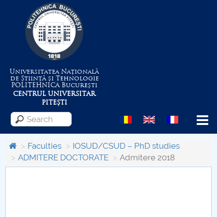
Universitatea Națională
de Știință și Tehnologie
POLITEHNICA
București
CENTRUL UNIVERSITAR
PITEȘTI
Menu
Faculties
IOSUD/CSUD – PhD studies
ADMITERE DOCTORATE
Admitere 2018
About the University
Centrul de Management al Proiectelor