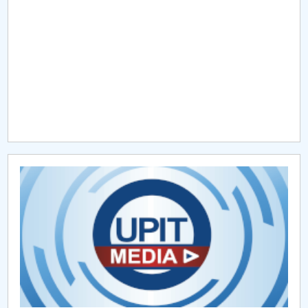
Raportul Conducerii Centrului Universitar Pitești
privind implementarea Planului Operațional 2020-
2024
Parteneri CUP
Centrul de Consiliere și Orientare în Carieră
Chestionar angajabilitate ALUMNI – UPB
CAR2026
MENIU CANTINA
Admitere doctorat 2023
Admitere Doctorat 2022