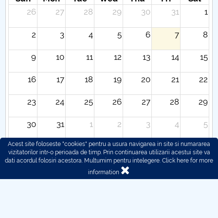
26
27
28
29
30
31
1
2
3
4
5
6
7
8
9
10
11
12
13
14
15
16
17
18
19
20
21
22
23
24
25
26
27
28
29
30
31
1
2
3
4
5
Acest site foloseste "cookies" pentru a usura navigarea in site si numararea
vizitatorilor intr-o perioada de timp. Prin continuarea utilizarii acestui site va
dati acordul folosiri acestora. Multumim pentru intelegere.
Click here for more
information