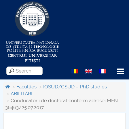
Universitatea Națională
de Știință și Tehnologie
POLITEHNICA
București
CENTRUL UNIVERSITAR
PITEȘTI
Menu
Faculties
IOSUD/CSUD – PhD studies
ABILITĂRI
Conducatorii de doctorat conform adresei MEN
About the University
36463/25.07.2017
Centrul de Management al Proiectelor