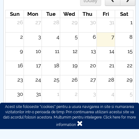
today
Sun
Mon
Tue
Wed
Thu
Fri
Sat
26
27
28
29
30
31
1
2
3
4
5
6
7
8
9
10
11
12
13
14
15
16
17
18
19
20
21
22
23
24
25
26
27
28
29
30
31
1
2
3
4
5
Acest site foloseste "cookies" pentru a usura navigarea in site si numararea
vizitatorilor intr-o perioada de timp. Prin continuarea utilizarii acestui site va
dati acordul folosiri acestora. Multumim pentru intelegere.
Click here for more
information