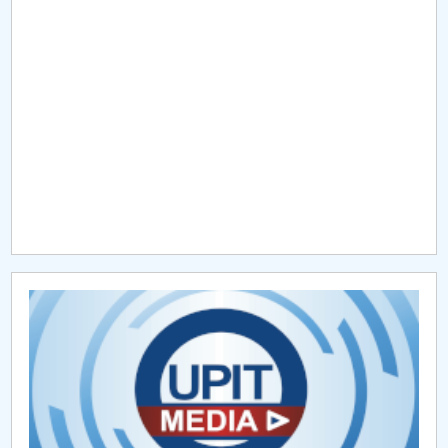
Raportul Conducerii Centrului Universitar Pitești
privind implementarea Planului Operațional 2020-
2024
Parteneri CUP
Centrul de Consiliere și Orientare în Carieră
Chestionar angajabilitate ALUMNI – UPB
CAR2026
MENIU CANTINA
Formulare pentru abilitare
Anunțuri susținere publică a tezelor de abilitare