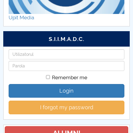
Conducatorii de doctorat conform adresei MEN
36463/25.07.2017
Upit Media
S.I.I.M.A.D.C.
Username
Password
Remember me
Login
I forgot my password