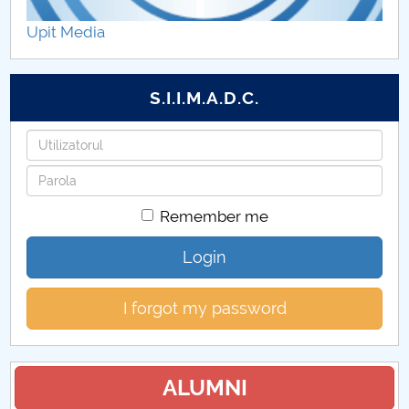
Departamentul Teologie
Upit Media
Departamentul Limbă și Literatură, Istorie și Arte
S.I.I.M.A.D.C.
Department of Applied Foreign Languages
Username
Doctoral School
Password
Cercetare-Conferințe-Publicații
Remember me
Studenți
Login
Evenimente2016
I forgot my password
Anunțuri
Useful links
ALUMNI