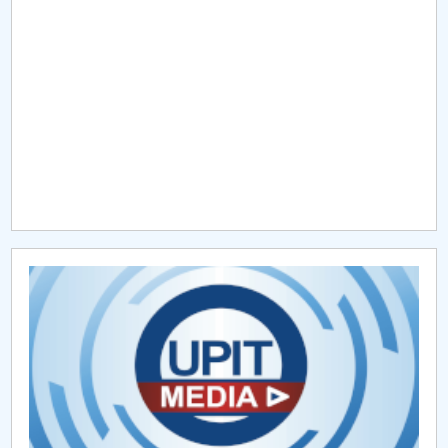
Raportul Conducerii Centrului Universitar Pitești
privind implementarea Planului Operațional 2020-
2024
Parteneri CUP
Centrul de Consiliere și Orientare în Carieră
Chestionar angajabilitate ALUMNI – UPB
CAR2026
MENIU CANTINA
Management FTLIA
Admitere FTLIA