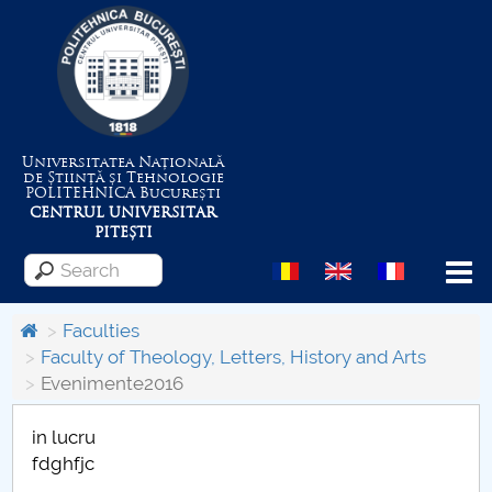
Universitatea Națională
de Știință și Tehnologie
POLITEHNICA
București
CENTRUL UNIVERSITAR
PITEȘTI
Menu
Faculties
Faculty of Theology, Letters, History and Arts
Evenimente2016
About the University
in lucru
Centrul de Management al Proiectelor
fdghfjc