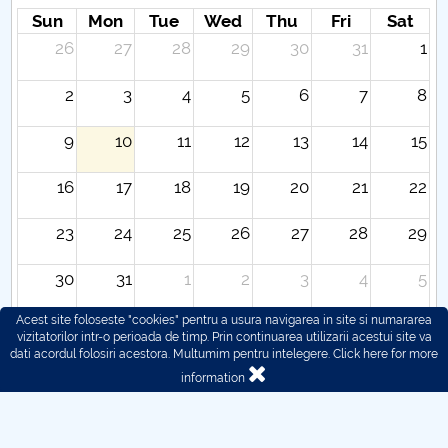
Sun
Mon
Tue
Wed
Thu
Fri
Sat
26
27
28
29
30
31
1
2
3
4
5
6
7
8
9
10
11
12
13
14
15
16
17
18
19
20
21
22
23
24
25
26
27
28
29
30
31
1
2
3
4
5
Acest site foloseste "cookies" pentru a usura navigarea in site si numararea
vizitatorilor intr-o perioada de timp. Prin continuarea utilizarii acestui site va
dati acordul folosiri acestora. Multumim pentru intelegere.
Click here for more
information