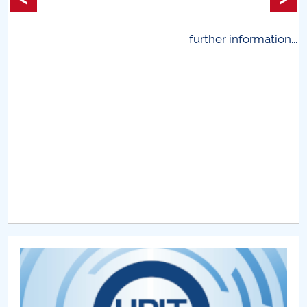
Raportul Conducerii Centrului Universitar Pitești
privind implementarea Planului Operațional 2020-
further information...
2024
Parteneri CUP
Centrul de Consiliere și Orientare în Carieră
Chestionar angajabilitate ALUMNI – UPB
CAR2026
MENIU CANTINA
Planuri de învățământ
Fișe de disciplină