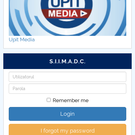
Cercetare
Upit Media
S.I.I.M.A.D.C.
Username
Password
Remember me
Login
I forgot my password