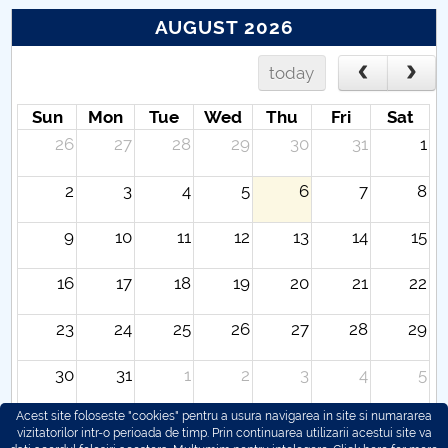
AUGUST 2026
today
Sun
Mon
Tue
Wed
Thu
Fri
Sat
26
27
28
29
30
31
1
2
3
4
5
6
7
8
9
10
11
12
13
14
15
16
17
18
19
20
21
22
23
24
25
26
27
28
29
30
31
1
2
3
4
5
Acest site foloseste "cookies" pentru a usura navigarea in site si numararea
vizitatorilor intr-o perioada de timp. Prin continuarea utilizarii acestui site va