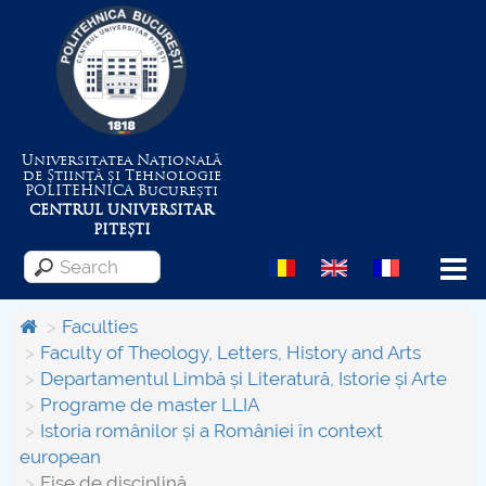
Universitatea Națională
de Știință și Tehnologie
POLITEHNICA
București
CENTRUL UNIVERSITAR
PITEȘTI
Menu
Faculties
Faculty of Theology, Letters, History and Arts
Departamentul Limbă și Literatură, Istorie și Arte
About the University
Programe de master LLIA
Istoria românilor și a României în context
Centrul de Management al Proiectelor
european
Fișe de disciplină