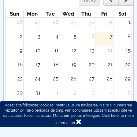
today
Sun
Mon
Tue
Wed
Thu
Fri
Sat
26
27
28
29
30
31
1
2
3
4
5
6
7
8
9
10
11
12
13
14
15
16
17
18
19
20
21
22
23
24
25
26
27
28
29
30
31
1
2
3
4
5
Acest site foloseste "cookies" pentru a usura navigarea in site si numararea
vizitatorilor intr-o perioada de timp. Prin continuarea utilizarii acestui site va
dati acordul folosiri acestora. Multumim pentru intelegere.
Click here for more
information