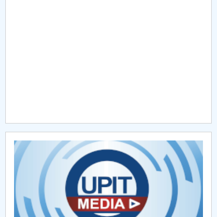
Raportul Conducerii Centrului Universitar Pitești
privind implementarea Planului Operațional 2020-
2024
Parteneri CUP
Centrul de Consiliere și Orientare în Carieră
Chestionar angajabilitate ALUMNI – UPB
CAR2026
MENIU CANTINA
LANGUAGE AND LITERATURE EUROPEAN
LANDMARKS OF IDENTITY