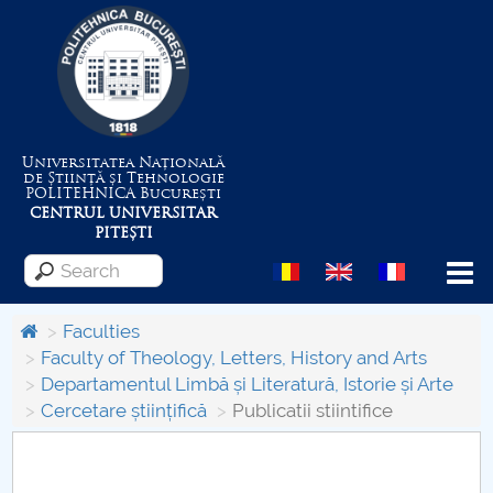
Universitatea Națională
de Știință și Tehnologie
POLITEHNICA
București
CENTRUL UNIVERSITAR
PITEȘTI
Menu
Faculties
Faculty of Theology, Letters, History and Arts
Departamentul Limbă și Literatură, Istorie și Arte
About the University
Cercetare științifică
Publicatii stiintifice
Centrul de Management al Proiectelor