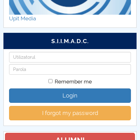
Upit Media
S.I.I.M.A.D.C.
Username
Password
Remember me
Login
I forgot my password