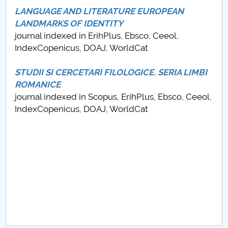
Board of Administration
LANGUAGE AND LITERATURE EUROPEAN
LANDMARKS OF IDENTITY
Nr. de telefon si adrese Facultăți
journal indexed in ErihPlus, Ebsco, Ceeol,
IndexCopenicus, DOAJ, WorldCat
Admission
STUDII SI CERCETARI FILOLOGICE. SERIA LIMBI
Români de pretutindeni - ADMITERE
ROMANICE
journal indexed in Scopus, ErihPlus, Ebsco, Ceeol,
Senate
IndexCopenicus, DOAJ, WorldCat
Faculties
Studenți
Ghiduri pentru STUDENȚI
Public relations
International Relations