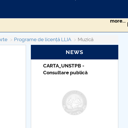
more...
Artele spectacolului (Actorie)
Arte
Programe de licență LLIA
Muzică
NEWS
PB -
Taxe de școlarizare
ublică
indexate – Centrul
Universitar Pitești