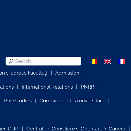
on si adrese Facultăți
Admission
lations
International Relations
PNRR
 PhD studies
Comisie de etica unversitară
neri CUP
Centrul de Consiliere și Orientare în Carieră