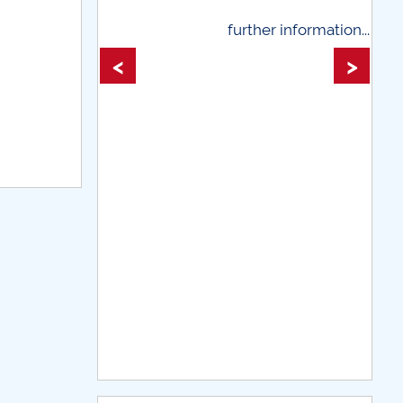
further information...
further information
<
>