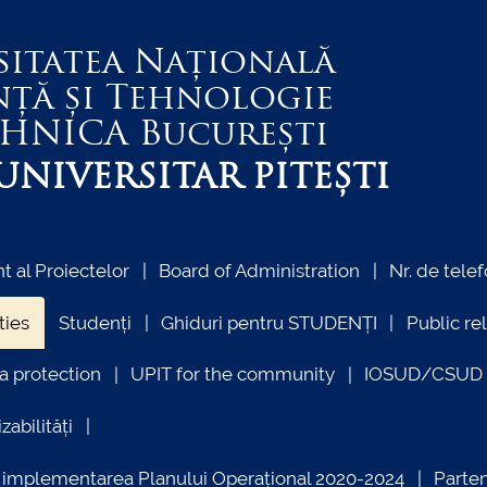
sitatea Națională
nță și Tehnologie
EHNICA
București
NIVERSITAR PITEȘTI
 al Proiectelor
Board of Administration
Nr. de telef
ties
Studenți
Ghiduri pentru STUDENȚI
Public re
a protection
UPIT for the community
IOSUD/CSUD –
zabilități
ind implementarea Planului Operațional 2020-2024
Parte