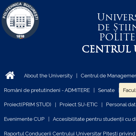
Univer
de Știi
POLIT
CENTRUL U
About the University
Centrul de Management
Români de pretutindeni - ADMITERE
Senate
Facul
Proiect(PRIM STUD)
Proiect SU-ETIC
Personal dat
Evenimente CUP
Accesibilitate pentru studenții cu di
Raportul Conducerii Centrului Universitar Pitești priv