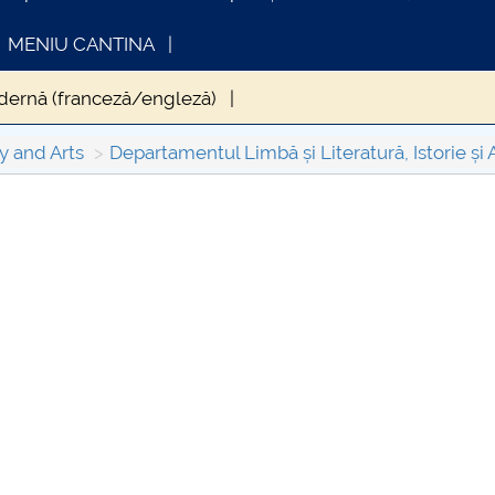
MENIU CANTINA
odernă (franceză/engleză)
 modernă (franceză/spaniolă/germană)
Istorie
Muzică
y and Arts
Departamentul Limbă și Literatură, Istorie și 
INFORMATII ACTE STUDII
CARTA_UNST
Consultare p