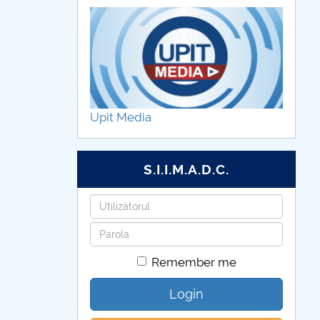
Upit Media
S.I.I.M.A.D.C.
Username
Password
Remember me
Login