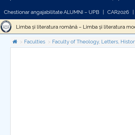
Chestionar angajabilitate ALUMNI – UPB
CAR2026
Limba și literatura română – Limba și literatura m
Limba și literatura engleză – Limba și literatura
Faculties
Faculty of Theology, Letters, Histor
COMUNICAT DE PRESA
PRIMSTUD 26.03.2026