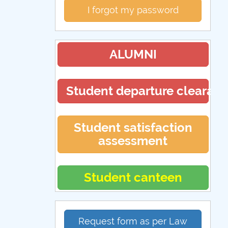
I forgot my password
ALUMNI
Student departure clearan
Student satisfaction
assessment
Student canteen
Request form as per Law