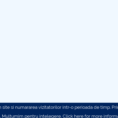
site si numararea vizitatorilor intr-o perioada de timp. Prin 
. Multumim pentru intelegere.
Click here for more inform