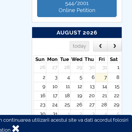
544/2001
Online Petition
AUGUST 2026
today
Sun
Mon
Tue
Wed
Thu
Fri
Sat
26
27
28
29
30
31
1
2
3
4
5
6
7
8
9
10
11
12
13
14
15
16
17
18
19
20
21
22
23
24
25
26
27
28
29
30
31
1
2
3
4
5
continuarea utilizarii acestui site va dati acordul folosiri
ation