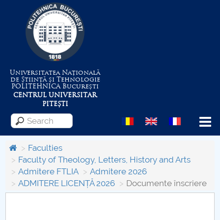
Universitatea Națională
de Știință și Tehnologie
POLITEHNICA
București
CENTRUL UNIVERSITAR
PITEȘTI
Menu
Faculties
Faculty of Theology, Letters, History and Arts
Admitere FTLIA
Admitere 2026
About the University
ADMITERE LICENȚĂ 2026
Documente înscriere
Centrul de Management al Proiectelor