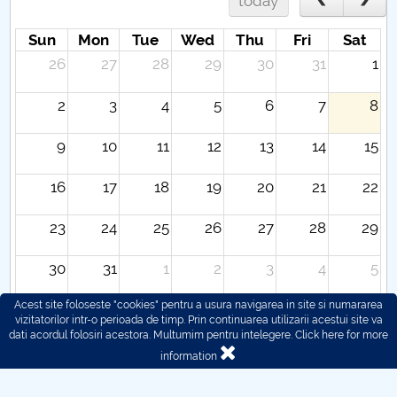
today
Sun
Mon
Tue
Wed
Thu
Fri
Sat
26
27
28
29
30
31
1
2
3
4
5
6
7
8
9
10
11
12
13
14
15
16
17
18
19
20
21
22
23
24
25
26
27
28
29
30
31
1
2
3
4
5
Acest site foloseste "cookies" pentru a usura navigarea in site si numararea
vizitatorilor intr-o perioada de timp. Prin continuarea utilizarii acestui site va
dati acordul folosiri acestora. Multumim pentru intelegere.
Click here for more
information