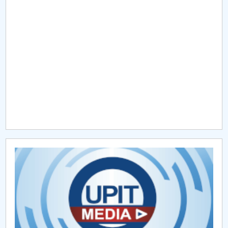
Raportul Conducerii Centrului Universitar Pitești
privind implementarea Planului Operațional 2020-
2024
Parteneri CUP
Centrul de Consiliere și Orientare în Carieră
Chestionar angajabilitate ALUMNI – UPB
CAR2026
MENIU CANTINA
Sesiunea III de admitere licență
Sesiunea II de admitere licență