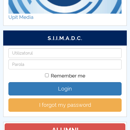
Documente înscriere
Upit Media
Admitere licență dosar
Admitere licență vocațional
S.I.I.M.A.D.C.
Admitere licență mixt
Username
Password
Remember me
Login
I forgot my password