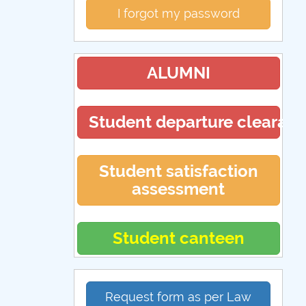
I forgot my password
ALUMNI
Student departure clearan
Student satisfaction
assessment
Student canteen
Request form as per Law