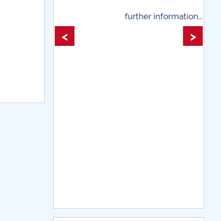
 information...
further information...
<
>