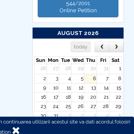
544/2001
Online Petition
AUGUST 2026
today
Sun
Mon
Tue
Wed
Thu
Fri
Sat
26
27
28
29
30
31
1
2
3
4
5
6
7
8
9
10
11
12
13
14
15
16
17
18
19
20
21
22
23
24
25
26
27
28
29
30
31
1
2
3
4
5
continuarea utilizarii acestui site va dati acordul folosiri
ation