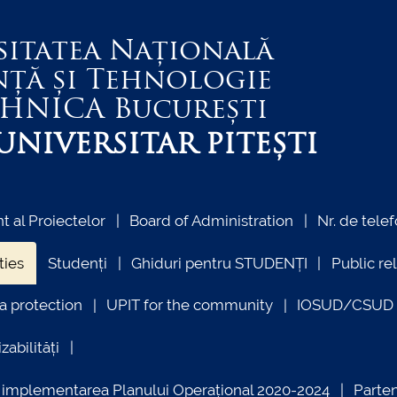
sitatea Națională
nță și Tehnologie
EHNICA
București
NIVERSITAR PITEȘTI
 al Proiectelor
Board of Administration
Nr. de telef
ties
Studenți
Ghiduri pentru STUDENȚI
Public re
a protection
UPIT for the community
IOSUD/CSUD –
zabilități
ind implementarea Planului Operațional 2020-2024
Parte