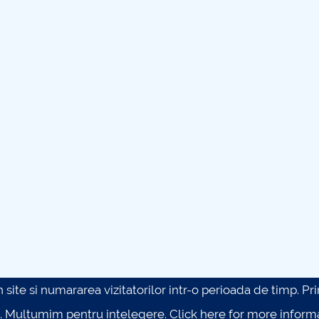
site si numararea vizitatorilor intr-o perioada de timp. Prin 
. Multumim pentru intelegere.
Click here for more inform