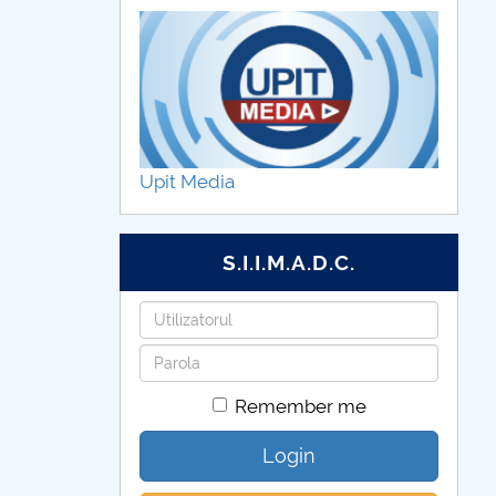
Upit Media
S.I.I.M.A.D.C.
Username
Password
Remember me
Login