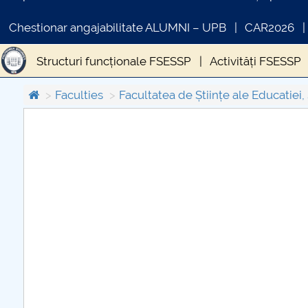
Chestionar angajabilitate ALUMNI – UPB
CAR2026
Structuri funcționale FSESSP
Activități FSESSP
Faculties
Facultatea de Științe ale Educatiei, 
COMUNICAT DE PRESA
IN
PRIMSTUD 26.03.2026