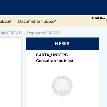
more...
 FSESSP
Documente FSESSP
tății FSESSP
Rapoarte FSESSP
NEWS
Taxe de școlarizare
indexate – Centrul
Universitar Pitești