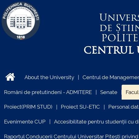
Univer
de Știi
POLIT
CENTRUL U
About the University
Centrul de Management
Români de pretutindeni - ADMITERE
Senate
Facul
Proiect(PRIM STUD)
Proiect SU-ETIC
Personal dat
Evenimente CUP
Accesibilitate pentru studenții cu di
Raportul Conducerii Centrului Universitar Pitești priv