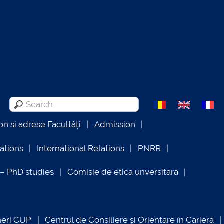
on si adrese Facultăți
Admission
lations
International Relations
PNRR
 PhD studies
Comisie de etica unversitară
neri CUP
Centrul de Consiliere și Orientare în Carieră