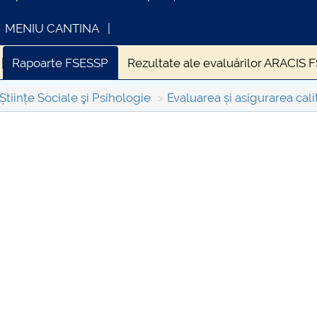
MENIU CANTINA
Rapoarte FSESSP
Rezultate ale evaluărilor ARACIS
Științe Sociale şi Psihologie
Evaluarea și asigurarea cali
FORMATII ACTE STUDII
CARTA_UNSTPB -
Consultare publică