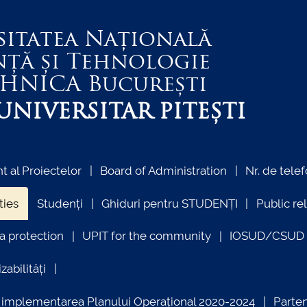
sitatea Națională
nță și Tehnologie
EHNICA
București
NIVERSITAR PITEȘTI
 al Proiectelor
Board of Administration
Nr. de telef
ties
Studenți
Ghiduri pentru STUDENȚI
Public re
a protection
UPIT for the community
IOSUD/CSUD –
zabilități
ind implementarea Planului Operațional 2020-2024
Parte