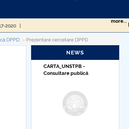
more...
017-2020
fică DPPD
Prezentare cercetare DPPD
NEWS
e către DPPD
SBESS Journal
PB -
Taxe de școlarizare
ublică
indexate – Centrul
Universitar Pitești