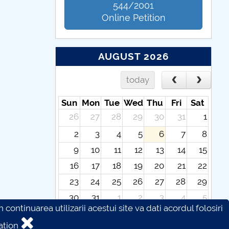
544/2001
Online Petition
AUGUST 2026
today
Sun
Mon
Tue
Wed
Thu
Fri
Sat
26
27
28
29
30
31
1
2
3
4
5
6
7
8
9
10
11
12
13
14
15
16
17
18
19
20
21
22
23
24
25
26
27
28
29
30
31
1
2
3
4
5
continuarea utilizarii acestui site va dati acordul folosiri
ation