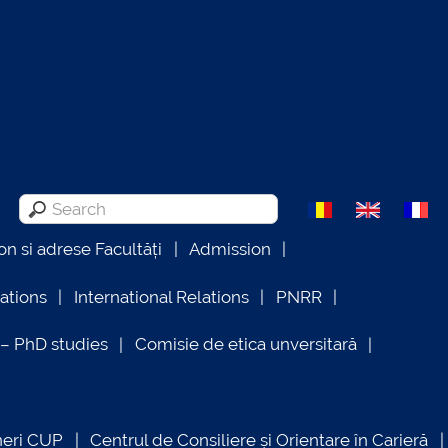
on si adrese Facultăți
Admission
lations
International Relations
PNRR
 PhD studies
Comisie de etica unversitară
neri CUP
Centrul de Consiliere și Orientare în Carieră