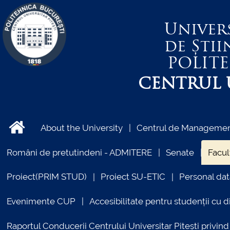
Univer
de Știi
POLIT
CENTRUL U
About the University
Centrul de Management
Români de pretutindeni - ADMITERE
Senate
Facul
Proiect(PRIM STUD)
Proiect SU-ETIC
Personal dat
Evenimente CUP
Accesibilitate pentru studenții cu di
Raportul Conducerii Centrului Universitar Pitești priv