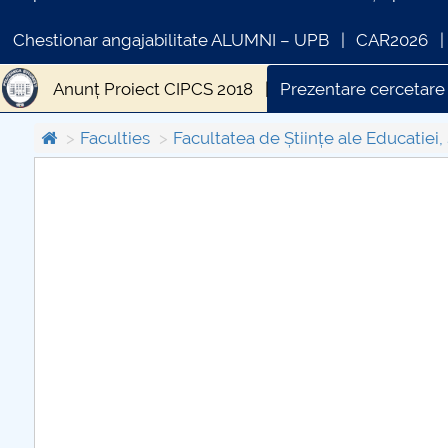
Chestionar angajabilitate ALUMNI – UPB
CAR2026
Anunț Proiect CIPCS 2018
Prezentare cercetar
Structura Planului intern de cercetare-dezvoltare ș
Faculties
Facultatea de Științe ale Educatiei, 
SCIENTIFIC BULETIN EDUCATION SCIENCES SERIES
COMUNICAT DE PRESA
PRIMSTUD 26.03.2026