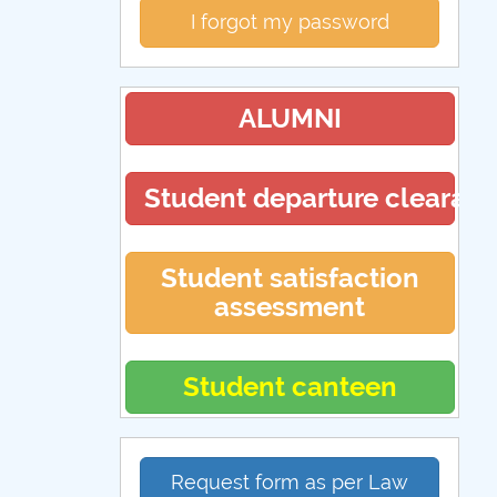
I forgot my password
ALUMNI
Student departure clearan
Student satisfaction
assessment
Student canteen
Request form as per Law