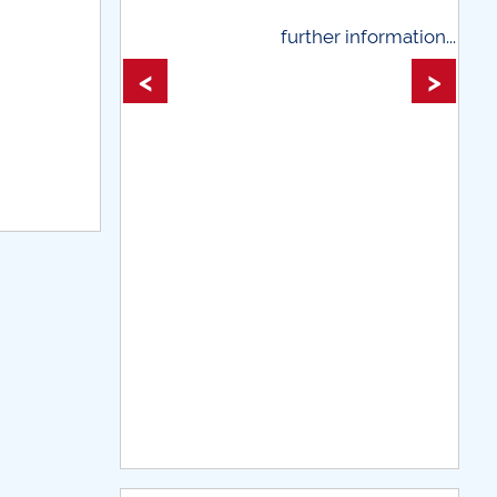
further information...
further information
<
>