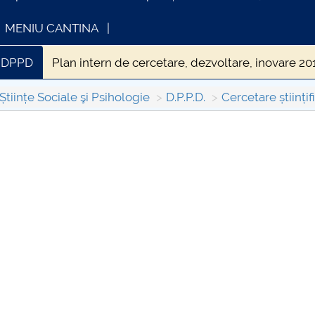
MENIU CANTINA
e DPPD
Plan intern de cercetare, dezvoltare, inovare 2
i inovare (PICDI) al DPPD
Teme de cercetare
Științe Sociale şi Psihologie
D.P.P.D.
Cercetare științi
 (SBESS Journal)
Manifestări ştiinţifice organizate d
INFORMATII ACTE STUDII
CARTA_UNST
Consultare p