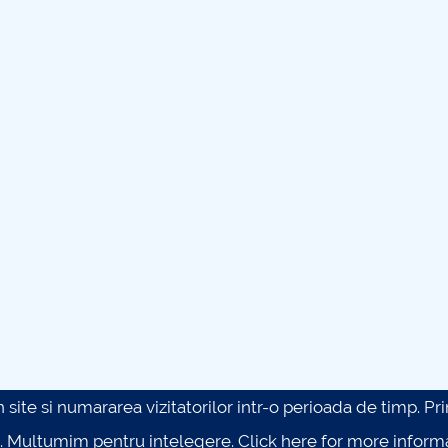
site si numararea vizitatorilor intr-o perioada de timp. Prin 
. Multumim pentru intelegere.
Click here for more inform