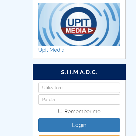
Upit Media
S.I.I.M.A.D.C.
Username
Password
Remember me
Login