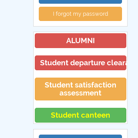
I forgot my password
ALUMNI
Student departure clearan
Student satisfaction
assessment
Student canteen