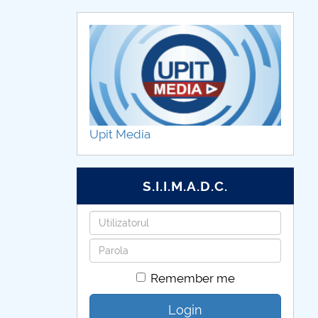
Upit Media
S.I.I.M.A.D.C.
Username
Password
Remember me
Login