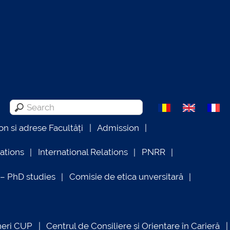
on si adrese Facultăți
Admission
lations
International Relations
PNRR
 PhD studies
Comisie de etica unversitară
neri CUP
Centrul de Consiliere și Orientare în Carieră