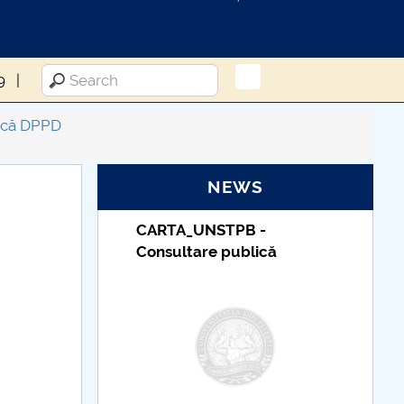
9
fică DPPD
NEWS
PB -
Taxe de școlarizare
ublică
indexate – Centrul
Universitar Pitești