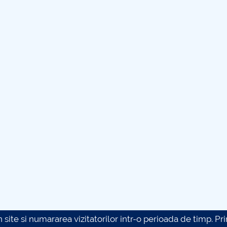
site si numararea vizitatorilor intr-o perioada de timp. Prin 