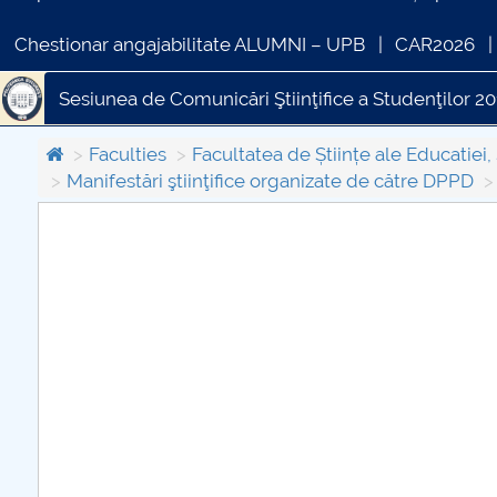
Chestionar angajabilitate ALUMNI – UPB
CAR2026
Sesiunea de Comunicări Ştiinţifice a Studenţilor 2
Faculties
Facultatea de Științe ale Educatiei, 
Manifestări ştiinţifice organizate de către DPPD
COMUNICAT DE PRESA
PRIMSTUD 26.03.2026