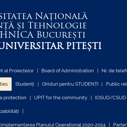
sitatea Națională
nță și Tehnologie
EHNICA
București
NIVERSITAR PITEȘTI
 al Proiectelor
Board of Administration
Nr. de telef
ties
Studenți
Ghiduri pentru STUDENȚI
Public re
a protection
UPIT for the community
IOSUD/CSUD –
zabilități
ind implementarea Planului Operațional 2020-2024
Parte