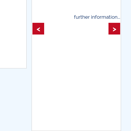
further information...
further information
<
>