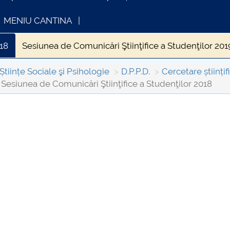
MENIU CANTINA
018
Sesiunea de Comunicări Ştiinţifice a Studenţilor 201
Științe Sociale şi Psihologie
D.P.P.D.
Cercetare științi
Sesiunea de Comunicări Ştiinţifice a Studenţilor 2018
INFORMATII ACTE STUDII
CARTA_UNST
Consultare p