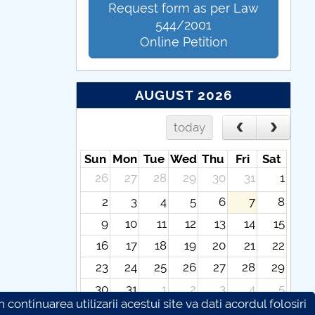
Request form as per Law
544/2001
Online Petition
AUGUST 2026
today
Sun
Mon
Tue
Wed
Thu
Fri
Sat
26
27
28
29
30
31
1
2
3
4
5
6
7
8
9
10
11
12
13
14
15
16
17
18
19
20
21
22
23
24
25
26
27
28
29
30
31
1
2
3
4
5
continuarea utilizarii acestui site va dati acordul folosiri