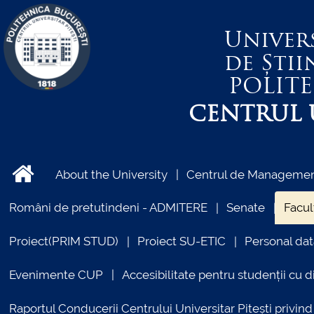
Univer
de Știi
POLIT
CENTRUL U
About the University
Centrul de Management
Români de pretutindeni - ADMITERE
Senate
Facul
Proiect(PRIM STUD)
Proiect SU-ETIC
Personal dat
Evenimente CUP
Accesibilitate pentru studenții cu di
Raportul Conducerii Centrului Universitar Pitești priv