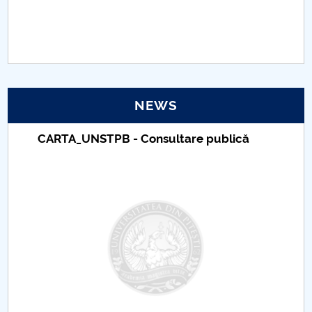
PNRR
Proiect(PRIM STUD)
Proiect SU-ETIC
NEWS
Personal data protection
CARTA_UNSTPB - Consultare publică
UPIT for the community
IOSUD/CSUD – PhD studies
Comisie de etica unversitară
Evenimente CUP
Accesibilitate pentru studenții cu dizabilități