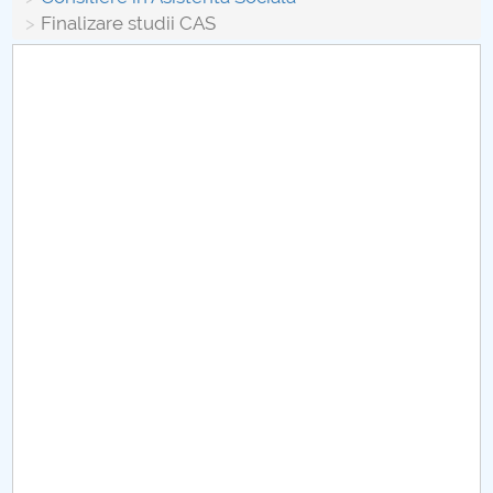
Board of Administration
Finalizare studii CAS
Nr. de telefon si adrese Facultăți
Admission
Români de pretutindeni - ADMITERE
Senate
Faculties
Studenți
Ghiduri pentru STUDENȚI
Public relations
International Relations