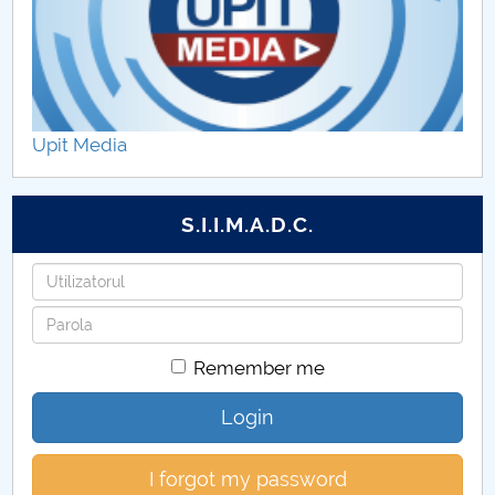
Upit Media
S.I.I.M.A.D.C.
Username
Password
Remember me
Login
I forgot my password