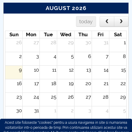
AUGUST 2026
today
Sun
Mon
Tue
Wed
Thu
Fri
Sat
26
27
28
29
30
31
1
2
3
4
5
6
7
8
9
10
11
12
13
14
15
16
17
18
19
20
21
22
23
24
25
26
27
28
29
30
31
1
2
3
4
5
Acest site foloseste "cookies" pentru a usura navigarea in site si numararea
vizitatorilor intr-o perioada de timp. Prin continuarea utilizarii acestui site va