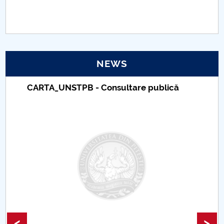
PNRR
Proiect(PRIM STUD)
NEWS
Proiect SU-ETIC
CARTA_UNSTPB - Consultare publică
Personal data protection
UPIT for the community
IOSUD/CSUD – PhD studies
Comisie de etica unversitară
Evenimente CUP
Accesibilitate pentru studenții cu dizabilități
<
>