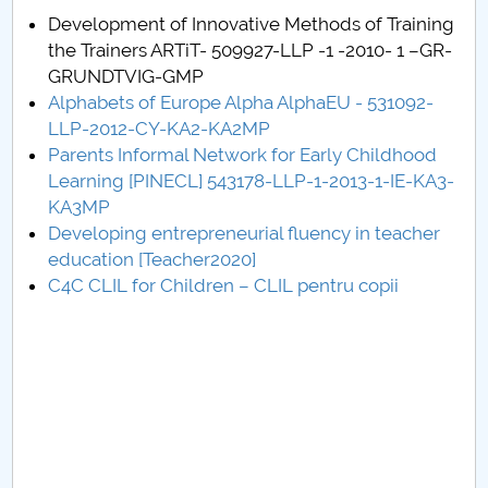
Board of Administration
Development of Innovative Methods of Training
the Trainers ARTiT- 509927-LLP -1 -2010- 1 –GR-
Nr. de telefon si adrese Facultăți
GRUNDTVIG-GMP
Alphabets of Europe Alpha AlphaEU - 531092-
Admission
LLP-2012-CY-KA2-KA2MP
Parents Informal Network for Early Childhood
Români de pretutindeni - ADMITERE
Learning [PINECL] 543178-LLP-1-2013-1-IE-KA3-
KA3MP
Senate
Developing entrepreneurial fluency in teacher
education [Teacher2020]
Faculties
C4C CLIL for Children – CLIL pentru copii
Studenți
Ghiduri pentru STUDENȚI
Public relations
International Relations