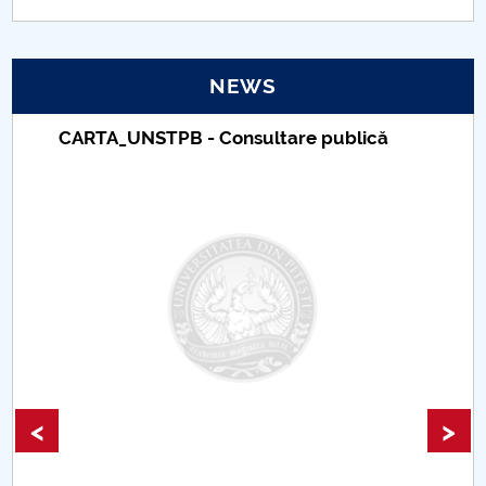
PNRR
NEWS
Proiect(PRIM STUD)
CARTA_UNSTPB - Consultare publică
Proiect SU-ETIC
Personal data protection
UPIT for the community
IOSUD/CSUD – PhD studies
Comisie de etica unversitară
Evenimente CUP
<
>
Accesibilitate pentru studenții cu dizabilități