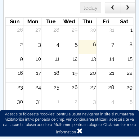
today
Sun
Mon
Tue
Wed
Thu
Fri
Sat
26
27
28
29
30
31
1
2
3
4
5
6
7
8
9
10
11
12
13
14
15
16
17
18
19
20
21
22
23
24
25
26
27
28
29
30
31
1
2
3
4
5
Acest site foloseste "cookies" pentru a usura navigarea in site si numararea
vizitatorilor intr-o perioada de timp. Prin continuarea utilizarii acestui site va
dati acordul folosiri acestora. Multumim pentru intelegere.
Click here for more
information