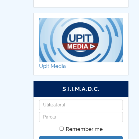
Upit Media
S.I.I.M.A.D.C.
Username
Password
Remember me