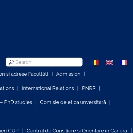
on si adrese Facultăți
Admission
lations
International Relations
PNRR
 PhD studies
Comisie de etica unversitară
neri CUP
Centrul de Consiliere și Orientare în Carieră