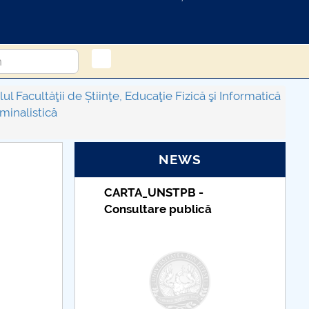
l Facultăţii de Știinţe, Educaţie Fizică şi Informatică
minalistică
NEWS
STPB -
Taxe de școlarizare
e publică
indexate – Centrul
Universitar Pitești