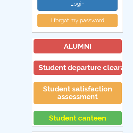
Login
I forgot my password
ALUMNI
Student departure clearan
Student satisfaction
assessment
Student canteen