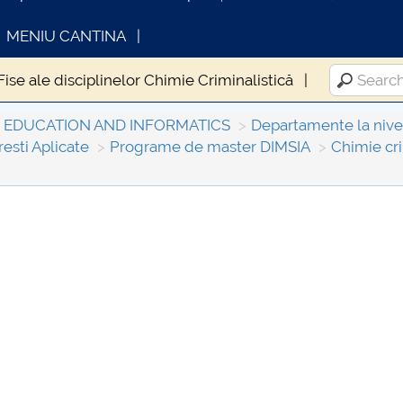
MENIU CANTINA
Fise ale disciplinelor Chimie Criminalistică
L EDUCATION AND INFORMATICS
Departamente la nivelu
esti Aplicate
Programe de master DIMSIA
Chimie cri
INFORMATII ACTE STUDII
CARTA_UN
Consultar