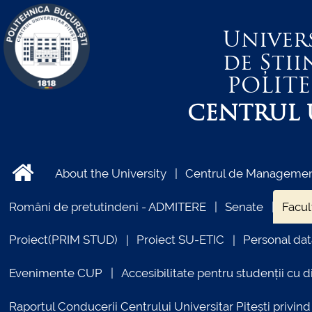
Univer
de Știi
POLIT
CENTRUL U
About the University
Centrul de Management
Români de pretutindeni - ADMITERE
Senate
Facul
Proiect(PRIM STUD)
Proiect SU-ETIC
Personal dat
Evenimente CUP
Accesibilitate pentru studenții cu di
Raportul Conducerii Centrului Universitar Pitești priv