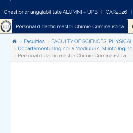
Chestionar angajabilitate ALUMNI – UPB
CAR2026
Personal didactic master Chimie Criminalistică
Faculties
FACULTY OF SCIENCES, PHYSICA
Departamentul Ingineria Mediului si Stiinte Inginer
Personal didactic master Chimie Criminalistică
COMUNICAT DE PRESA
PRIMSTUD 26.03.2026