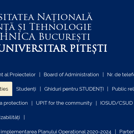
sitatea Națională
nță și Tehnologie
EHNICA
București
NIVERSITAR PITEȘTI
 al Proiectelor
Board of Administration
Nr. de telef
ties
Studenți
Ghiduri pentru STUDENȚI
Public re
a protection
UPIT for the community
IOSUD/CSUD –
zabilități
ind implementarea Planului Operațional 2020-2024
Parte