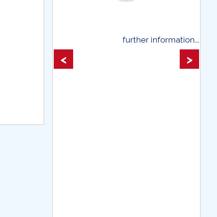
further information...
further informati
<
>